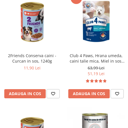
2Friends Conserva caini -
Club 4 Paws, Hrana umeda,
Curcan in sos, 1240g
caini talie mica, Miel in sos,
set 24x100g
11,90 Lei
63,99 Lei
51,19 Lei
ADAUGA IN COS
ADAUGA IN COS