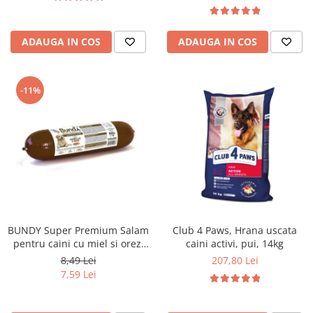
ADAUGA IN COS
ADAUGA IN COS
-11%
BUNDY Super Premium Salam
Club 4 Paws, Hrana uscata
pentru caini cu miel si orez,
caini activi, pui, 14kg
800g
8,49 Lei
207,80 Lei
7,59 Lei