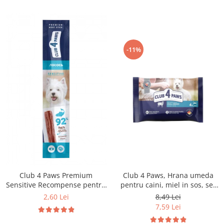
-11%
Club 4 Paws Premium
Club 4 Paws, Hrana umeda
Sensitive Recompense pentru
pentru caini, miel in sos, set
caini stick cu somon, 12g
4x85g
2,60 Lei
8,49 Lei
7,59 Lei