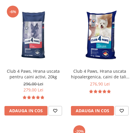
-6%
Club 4 Paws, Hrana uscata
Club 4 Paws, Hrana uscata
pentru caini activi, 20kg
hipoalergenica, caini de talie
mica, miel si orez, 14kg
296,00 Lei
276,90 Lei
279,00 Lei
ADAUGA IN COS
ADAUGA IN COS
-20%