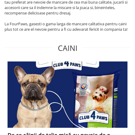
tau preferat are nevoie de mancare de cea mai buna calitate, jucarii si
accesorii care sa il indemne la miscare si la joaca si, bineinteles,
recompense delicioase pentru dresaj.
La FourPaws, gasesti o gama larga de mancare calitativa pentru caini
plus tot ce are el nevoie pentru a fi cu adevarat fericit in compania ta!
CAINI
De ce câinii de talie mică au nevoie de o