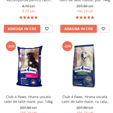
Dental Stick, 77g
4,70 Lei
207,80 Lei
3,70 Lei
166,24 Lei
ADAUGA IN COS
ADAUGA IN COS
-20%
-20%
Club 4 Paws, Hrana uscata
Club 4 Paws, Hrana uscata
catei de talie mare, pui, 14kg
caini de talie mare, cu rata,
14kg
207,80 Lei
207,80 Lei
166,24 Lei
166,24 Lei