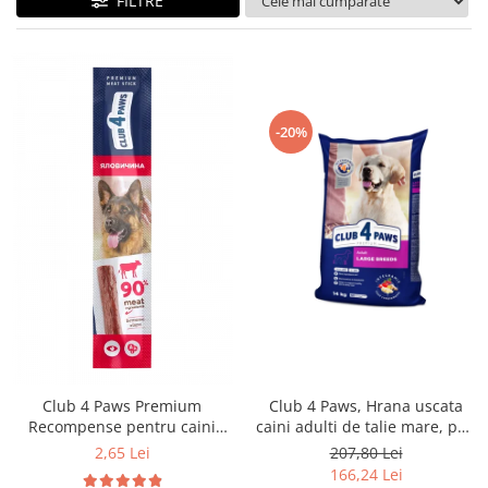
FILTRE
-20%
Club 4 Paws Premium
Club 4 Paws, Hrana uscata
Recompense pentru caini
caini adulti de talie mare, pui,
stick cu vita, 12g
14kg
2,65 Lei
207,80 Lei
166,24 Lei