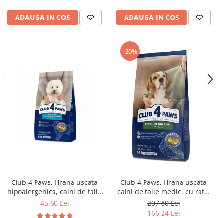
ADAUGA IN COS
ADAUGA IN COS
-20%
Club 4 Paws, Hrana uscata
Club 4 Paws, Hrana uscata
hipoalergenica, caini de talie
caini de talie medie, cu rata,
mica, miel si orez, 2kg
14kg
45,60 Lei
207,80 Lei
166,24 Lei