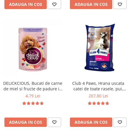
ADAUGA IN COS
ADAUGA IN COS
DELICKCIOUS, Bucati de carne
Club 4 Paws, Hrana uscata
de miel si fructe de padure in
catei de toate rasele, pui,
sos cremos, pentru caini, 80g
14kg
4,79 Lei
207,80 Lei
ADAUGA IN COS
ADAUGA IN COS