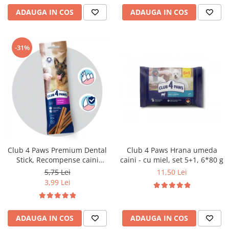
ADAUGA IN COS
ADAUGA IN COS
-31%
Club 4 Paws Premium Dental
Club 4 Paws Hrana umeda
Stick, Recompense caini
caini - cu miel, set 5+1, 6*80 g
0,117kg
5,75 Lei
11,50 Lei
3,99 Lei
ADAUGA IN COS
ADAUGA IN COS