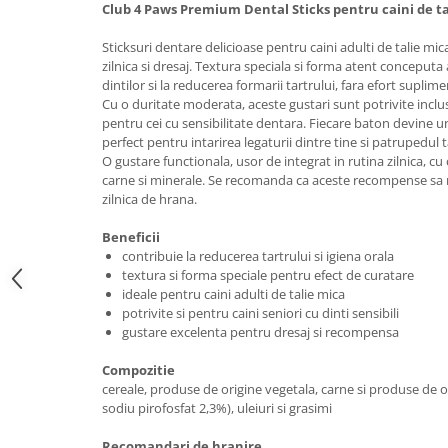
Club 4 Paws Premium Dental Sticks pentru caini de ta
Sticksuri dentare delicioase pentru caini adulti de talie mic
zilnica si dresaj. Textura speciala si forma atent conceputa
dintilor si la reducerea formarii tartrului, fara efort suplime
Cu o duritate moderata, aceste gustari sunt potrivite inclus
pentru cei cu sensibilitate dentara. Fiecare baton devine u
perfect pentru intarirea legaturii dintre tine si patrupedul 
O gustare functionala, usor de integrat in rutina zilnica, cu 
carne si minerale. Se recomanda ca aceste recompense sa 
zilnica de hrana.
Beneficii
contribuie la reducerea tartrului si igiena orala
textura si forma speciale pentru efect de curatare
ideale pentru caini adulti de talie mica
potrivite si pentru caini seniori cu dinti sensibili
gustare excelenta pentru dresaj si recompensa
Compozitie
cereale, produse de origine vegetala, carne si produse de o
sodiu pirofosfat 2,3%), uleiuri si grasimi
Recomandari de hranire