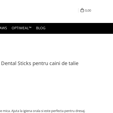
0,00
PAWS
OPTIMEAL™
BLOG
ental Sticks pentru caini de talie
 mica. Ajuta la igiena orala si este perfecta pentru dresaj.