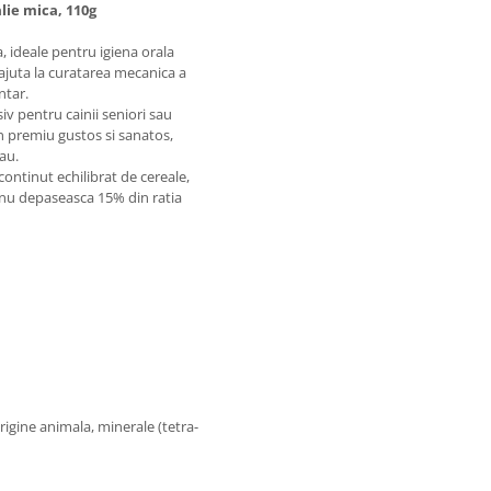
lie mica, 110g
a, ideale pentru igiena orala
 ajuta la curatarea mecanica a
ntar.
iv pentru cainii seniori sau
n premiu gustos si sanatos,
tau.
continut echilibrat de cereale,
nu depaseasca 15% din ratia
rigine animala, minerale (tetra-