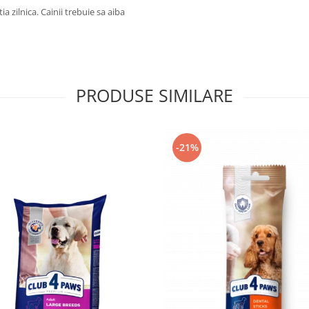
 zilnica. Cainii trebuie sa aiba
PRODUSE SIMILARE
-21%