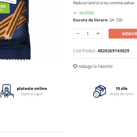
Reduce tartrul si nu contine zahar.
IN STOC
Durata de livrare:
24 -72h
ADAUG
Cod Produs:
4820269143029
Adauga la Favorite
plateste online
15 zile
rapid si sigur
drept de retur