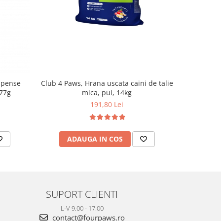
mpense
Club 4 Paws, Hrana uscata caini de talie
Club 4 Paw
 77g
mica, pui, 14kg
191,80 Lei
2
ADAUGA IN COS
AD
SUPORT CLIENTI
L-V 9.00 - 17.00
contact@fourpaws.ro