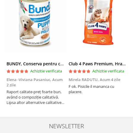
BUNDY, Conserva pentru catei, cu pui 400g
Club 4 Paws Premium, Hrana uscata pisici adulte, cu Vita, 14kg
Achizitie verificata
Achizitie verificata
Elena -Viviana Pasaniuc,
Acum
Mirela RADUTU,
Acum 4 zile
E
2 zile
F ok. Pisicile il mananca cu
S
Raport calitate-preț foarte bun,
placere.
!
având o compoziție calitativă.
Lipsa altor alternative calitative
adaugă la relevanța produsului.
NEWSLETTER