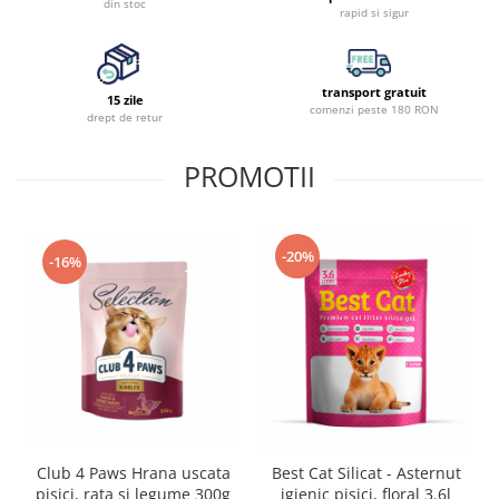
din stoc
rapid si sigur
transport gratuit
15 zile
comenzi peste 180 RON
drept de retur
PROMOTII
-20%
-16%
Club 4 Paws Hrana uscata
Best Cat Silicat - Asternut
pisici, rata si legume 300g
igienic pisici, floral 3.6l