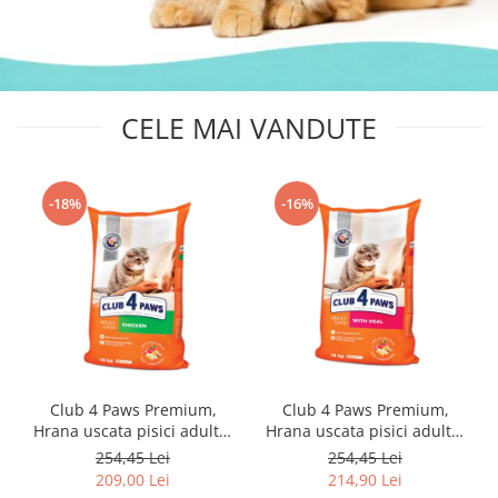
CELE MAI VANDUTE
-18%
-16%
Club 4 Paws Premium,
Club 4 Paws Premium,
Hrana uscata pisici adulte,
Hrana uscata pisici adulte,
cu Pui 14kg
cu Vita, 14kg
254,45 Lei
254,45 Lei
209,00 Lei
214,90 Lei