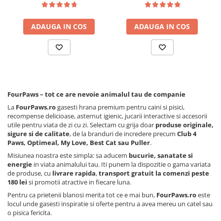
ADAUGA IN COS
ADAUGA IN COS
FourPaws – tot ce are nevoie animalul tau de companie
La
FourPaws.ro
gasesti hrana premium pentru caini si pisici,
recompense delicioase, asternut igienic, jucarii interactive si accesorii
utile pentru viata de zi cu zi. Selectam cu grija doar
produse originale,
sigure si de calitate
, de la branduri de incredere precum
Club 4
Paws, Optimeal, My Love, Best Cat sau Puller
.
Misiunea noastra este simpla: sa aducem
bucurie, sanatate si
energie
in viata animalului tau. Iti punem la dispozitie o gama variata
de produse, cu
livrare rapida
,
transport gratuit la comenzi peste
180 lei
si promotii atractive in fiecare luna.
Pentru ca prietenii blanosi merita tot ce e mai bun,
FourPaws.ro
este
locul unde gasesti inspiratie si oferte pentru a avea mereu un catel sau
o pisica fericita.