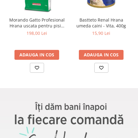
Morando Gatto Profesional
Bastteto Renal Hrana
Hrana uscata pentru pisici
umeda caini - Vita, 400g
adulte - Mix cu legume, 15
198,00 Lei
15,90 Lei
kg
ADAUGA IN COS
ADAUGA IN COS