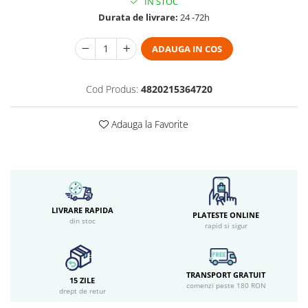
IN STOC
Durata de livrare:
24 -72h
ADAUGA IN COS
Cod Produs:
4820215364720
Adauga la Favorite
LIVRARE RAPIDA
PLATESTE ONLINE
din stoc
rapid si sigur
TRANSPORT GRATUIT
15 ZILE
comenzi peste 180 RON
drept de retur