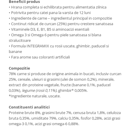
Beneficii produs
• Hrana completa si echilibrata pentru alimentatia zilnica
• Potrivita pentru catei pana la varsta de 12 luni
• Ingrediente de carne – ingredientul principal in compozitie
• Continut ridicat de curcan (25%) pentru crestere sanatoasa
• Vitaminele D3, E, B1, B5 si aminoacizi esentiali
• Omega 3 si Omega 6 pentru piele sanatoasa si blana
stralucitoare
• Formula INTEGRAMIX cu rosii uscate, ghimbir, paducel si
banane
• Fara arome sau coloranti artificiali
Compozitie
78% carne si produse de origine animala in bucati, inclusiv curcan
25%, cereale, uleiuri si grasimi (ulei de somon 0,2%), minerale,
extract din proteine vegetale, fructe (banane 0,1%, paducel
0,03%)
, legume (rosii 0,11%)
, ghimbir* 0,005%.
*Ingrediente naturale, uscate.
Constituenti analitici
Proteine brute 8%, grasimi brute 7%, cenusa bruta 1,8%, celuloza
bruta 0,35%, umiditate 79%, calciu 0,35%, fosfor 0,28%, acizi grasi
omega-3 0,1%, acizi grasi omega-6 0,88%.