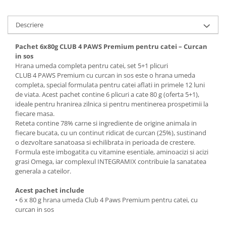
Descriere
Pachet 6x80g CLUB 4 PAWS Premium pentru catei – Curcan
in sos
Hrana umeda completa pentru catei, set 5+1 plicuri
CLUB 4 PAWS Premium cu curcan in sos este o hrana umeda
completa, special formulata pentru catei aflati in primele 12 luni
de viata. Acest pachet contine 6 plicuri a cate 80 g (oferta 5+1),
ideale pentru hranirea zilnica si pentru mentinerea prospetimii la
fiecare masa.
Reteta contine 78% carne si ingrediente de origine animala in
fiecare bucata, cu un continut ridicat de curcan (25%), sustinand
o dezvoltare sanatoasa si echilibrata in perioada de crestere.
Formula este imbogatita cu vitamine esentiale, aminoacizi si acizi
grasi Omega, iar complexul INTEGRAMIX contribuie la sanatatea
generala a cateilor.
Acest pachet include
• 6 x 80 g hrana umeda Club 4 Paws Premium pentru catei, cu
curcan in sos