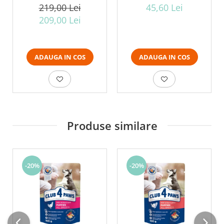
pui, 14kg
pui, 2kg
219,00 Lei
45,60 Lei
209,00 Lei
ADAUGA IN COS
ADAUGA IN COS
Produse similare
-20%
-20%