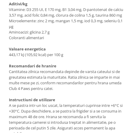
Aditivi/kg
Vitamine: D3 255 UI, E 170 mg, B1 3,04 mg, D-pantotenat de calciu
3,57 mg, acid folic 0,84 mg, clorura de colina 1,5 g, taurina 860 mg
Microelemente: zinc 2 mg, mangan 1,5 mg, iod 0,3 mg, seleniu 0,1
µg
Aminoacizi: glicina 2,7 g
Coloranti alimentari
Valoare energetica
443,17 kJ (105,92 kcal) per 100 g
Recomandari de hranire
Cantitatea zilnica recomandata depinde de varsta cateului si de
greutatea estimata la maturitate. Ratia zilnica se imparte in mai
multe mese pe zi, conform recomandarilor pentru hrana umeda
Club 4 Paws pentru catei.
Instructiuni de utilizare
A se pastra intr-un loc uscat, la temperaturi cuprinse intre +6°C si
+30°C. Dupa deschidere, a se pastra la frigider si a se consuma in
maximum 48 de ore. Hrana se recomanda a fi servita la
temperatura camerei si introdusa treptat in alimentatie, pe o
perioada de cel putin 5 zile. Asigurati acces permanent la apa