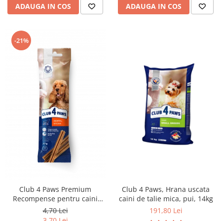
ADAUGA IN COS
ADAUGA IN COS
-21%
Club 4 Paws Premium
Club 4 Paws, Hrana uscata
Recompense pentru caini
caini de talie mica, pui, 14kg
Dental Stick, 77g
4,70 Lei
191,80 Lei
3,70 Lei