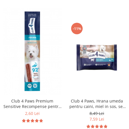
-11%
Club 4 Paws Premium
Club 4 Paws, Hrana umeda
Sensitive Recompense pentru
pentru caini, miel in sos, set
caini stick cu somon, 12g
4x85g
2,60 Lei
8,49 Lei
7,59 Lei