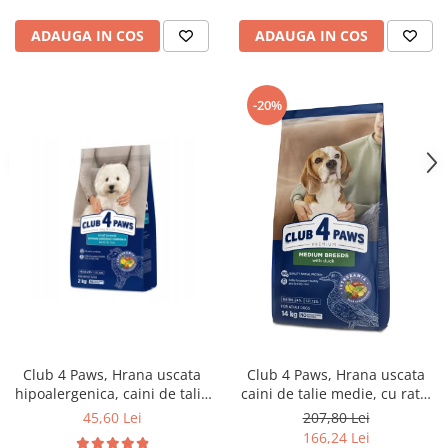
ADAUGA IN COS
ADAUGA IN COS
-20%
Club 4 Paws, Hrana uscata
Club 4 Paws, Hrana uscata
hipoalergenica, caini de talie
caini de talie medie, cu rata,
mica, miel si orez, 2kg
14kg
45,60 Lei
207,80 Lei
166,24 Lei