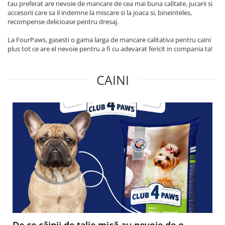
tau preferat are nevoie de mancare de cea mai buna calitate, jucarii si
accesorii care sa il indemne la miscare si la joaca si, bineinteles,
recompense delicioase pentru dresaj.
La FourPaws, gasesti o gama larga de mancare calitativa pentru caini
plus tot ce are el nevoie pentru a fi cu adevarat fericit in compania ta!
CAINI
De ce câinii de talie mică au nevoie de o