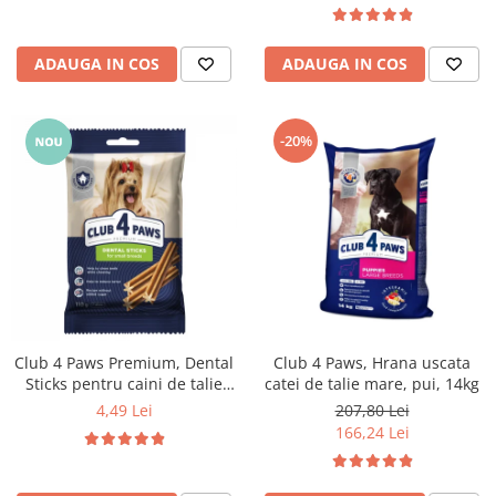
ADAUGA IN COS
ADAUGA IN COS
-20%
Club 4 Paws Premium, Dental
Club 4 Paws, Hrana uscata
Sticks pentru caini de talie
catei de talie mare, pui, 14kg
mica, 110g
4,49 Lei
207,80 Lei
166,24 Lei