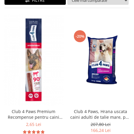
FILTRE
-20%
Club 4 Paws Premium
Club 4 Paws, Hrana uscata
Recompense pentru caini
caini adulti de talie mare, pui,
stick cu vita, 12g
14kg
2,65 Lei
207,80 Lei
166,24 Lei