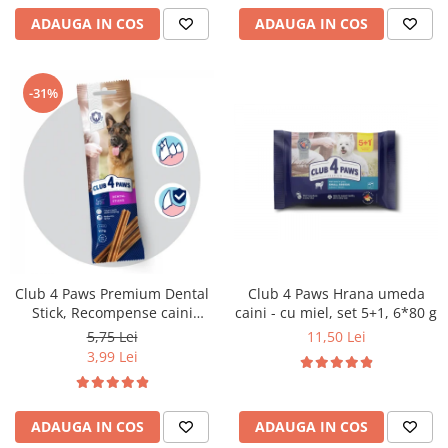
ADAUGA IN COS
ADAUGA IN COS
-31%
Club 4 Paws Premium Dental
Club 4 Paws Hrana umeda
Stick, Recompense caini
caini - cu miel, set 5+1, 6*80 g
0,117kg
5,75 Lei
11,50 Lei
3,99 Lei
ADAUGA IN COS
ADAUGA IN COS