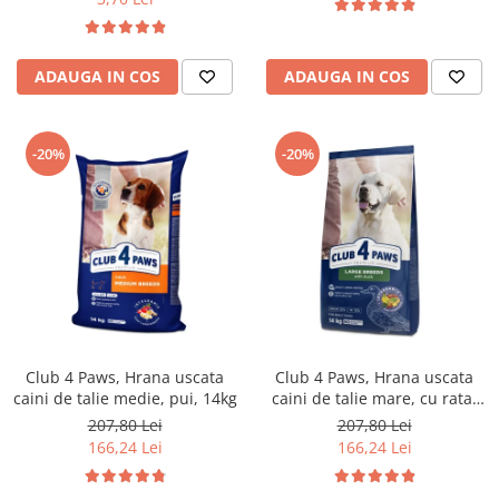
ADAUGA IN COS
ADAUGA IN COS
-20%
-20%
Club 4 Paws, Hrana uscata
Club 4 Paws, Hrana uscata
caini de talie medie, pui, 14kg
caini de talie mare, cu rata,
14kg
207,80 Lei
207,80 Lei
166,24 Lei
166,24 Lei