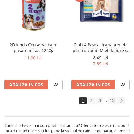
Club 4 Paws, Hrana umeda
2Friends Conserva caini
pentru caini, Miel, Iepure si
pasare in sos 1240g
Somon in sos, set 4x85g
8,49 Lei
11,90 Lei
7,59 Lei
ADAUGA IN COS
ADAUGA IN COS
1
2
3
13
...
Cainele este cel mai bun prieten al tau, nu? Ofera-i tot ce este mai bun!
Inca din stadiul de catelus pana la stadiul de caine impunator, animalul