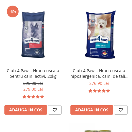
-6%
Club 4 Paws, Hrana uscata
Club 4 Paws, Hrana uscata
pentru caini activi, 20kg
hipoalergenica, caini de talie
mica, miel si orez, 14kg
296,00 Lei
276,90 Lei
279,00 Lei
ADAUGA IN COS
ADAUGA IN COS