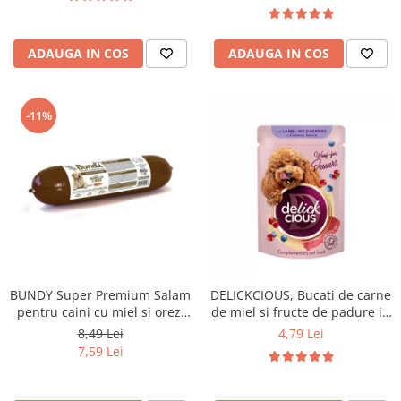
ADAUGA IN COS
ADAUGA IN COS
-11%
BUNDY Super Premium Salam
DELICKCIOUS, Bucati de carne
pentru caini cu miel si orez,
de miel si fructe de padure in
800g
sos cremos, pentru caini, 80g
8,49 Lei
4,79 Lei
7,59 Lei