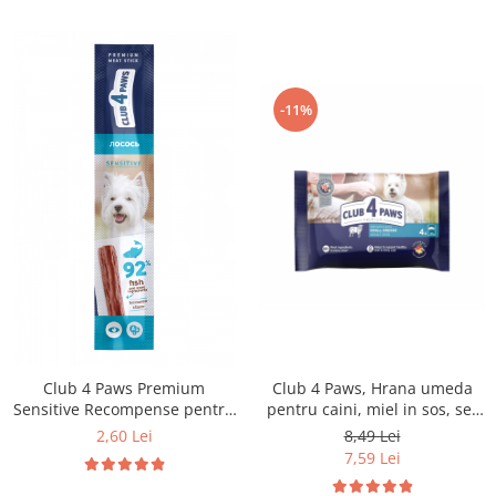
-11%
Club 4 Paws Premium
Club 4 Paws, Hrana umeda
Sensitive Recompense pentru
pentru caini, miel in sos, set
caini stick cu somon, 12g
4x85g
2,60 Lei
8,49 Lei
7,59 Lei