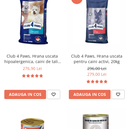
Club 4 Paws, Hrana uscata
Club 4 Paws, Hrana uscata
hipoalergenica, caini de talie
pentru caini activi, 20kg
mica, miel si orez, 14kg
276,90 Lei
296,00 Lei
279,00 Lei
ADAUGA IN COS
ADAUGA IN COS