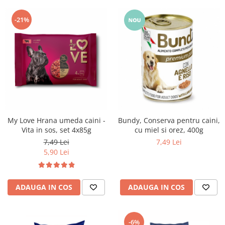
-21%
My Love Hrana umeda caini -
Bundy, Conserva pentru caini,
Vita in sos, set 4x85g
cu miel si orez, 400g
7,49 Lei
7,49 Lei
5,90 Lei
ADAUGA IN COS
ADAUGA IN COS
-6%