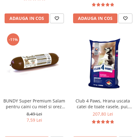
ADAUGA IN COS
ADAUGA IN COS
-11%
BUNDY Super Premium Salam
Club 4 Paws, Hrana uscata
pentru caini cu miel si orez,
catei de toate rasele, pui,
800g
14kg
8,49 Lei
207,80 Lei
7,59 Lei