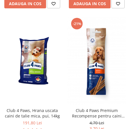
ADAUGA IN COS
ADAUGA IN COS
-21%
Club 4 Paws, Hrana uscata
Club 4 Paws Premium
caini de talie mica, pui, 14kg
Recompense pentru caini
Dental Stick, 77g
191,80 Lei
4,70 Lei
3,70 Lei