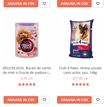
ADAUGA IN COS
ADAUGA IN COS
DELICKCIOUS, Bucati de carne
Club 4 Paws, Hrana uscata
de miel si fructe de padure in
caini activi, pui, 14kg
sos cremos, pentru caini, 80g
4,79 Lei
207,80 Lei
ADAUGA IN COS
ADAUGA IN COS