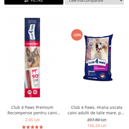
FILTRE
-20%
Club 4 Paws Premium
Club 4 Paws, Hrana uscata
Recompense pentru caini
caini adulti de talie mare, pui,
stick cu vita, 12g
14kg
2,65 Lei
207,80 Lei
166,24 Lei