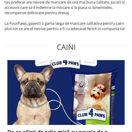
tau preferat are nevoie de mancare de cea mai buna calitate, jucarii si
accesorii care sa il indemne la miscare si la joaca si, bineinteles,
recompense delicioase pentru dresaj.
La FourPaws, gasesti o gama larga de mancare calitativa pentru caini
plus tot ce are el nevoie pentru a fi cu adevarat fericit in compania ta!
CAINI
De ce câinii de talie mică au nevoie de o