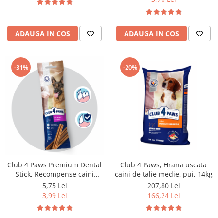
ADAUGA IN COS
ADAUGA IN COS
-31%
-20%
Club 4 Paws Premium Dental
Club 4 Paws, Hrana uscata
Stick, Recompense caini
caini de talie medie, pui, 14kg
0,117kg
5,75 Lei
207,80 Lei
3,99 Lei
166,24 Lei