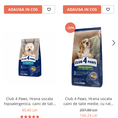
ADAUGA IN COS
ADAUGA IN COS
-20%
Club 4 Paws, Hrana uscata
Club 4 Paws, Hrana uscata
hipoalergenica, caini de talie
caini de talie medie, cu rata,
mica, miel si orez, 2kg
14kg
45,60 Lei
207,80 Lei
166,24 Lei