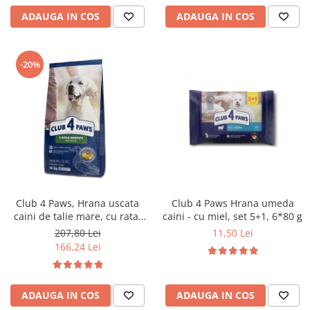
ADAUGA IN COS
ADAUGA IN COS
-20%
Club 4 Paws, Hrana uscata
Club 4 Paws Hrana umeda
caini de talie mare, cu rata,
caini - cu miel, set 5+1, 6*80 g
14kg
207,80 Lei
11,50 Lei
166,24 Lei
ADAUGA IN COS
ADAUGA IN COS