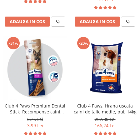
ADAUGA IN COS
ADAUGA IN COS
-31%
-20%
Club 4 Paws Premium Dental
Club 4 Paws, Hrana uscata
Stick, Recompense caini
caini de talie medie, pui, 14kg
0,117kg
5,75 Lei
207,80 Lei
3,99 Lei
166,24 Lei