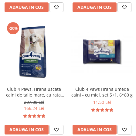
ADAUGA IN COS
ADAUGA IN COS
-20%
Club 4 Paws, Hrana uscata
Club 4 Paws Hrana umeda
caini de talie mare, cu rata,
caini - cu miel, set 5+1, 6*80 g
14kg
207,80 Lei
11,50 Lei
166,24 Lei
ADAUGA IN COS
ADAUGA IN COS