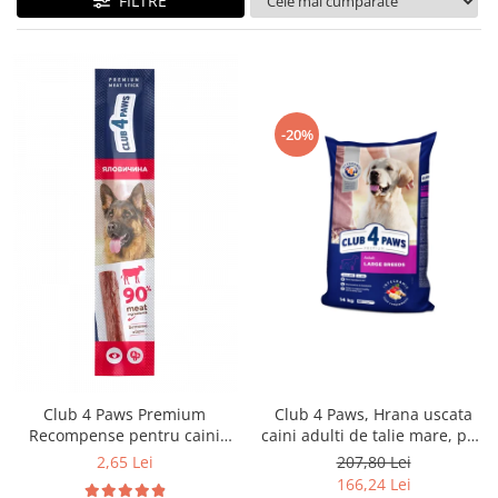
FILTRE
-20%
Club 4 Paws Premium
Club 4 Paws, Hrana uscata
Recompense pentru caini
caini adulti de talie mare, pui,
stick cu vita, 12g
14kg
2,65 Lei
207,80 Lei
166,24 Lei