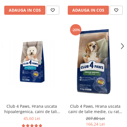
ADAUGA IN COS
ADAUGA IN COS
-20%
Club 4 Paws, Hrana uscata
Club 4 Paws, Hrana uscata
hipoalergenica, caini de talie
caini de talie medie, cu rata,
mica, miel si orez, 2kg
14kg
45,60 Lei
207,80 Lei
166,24 Lei