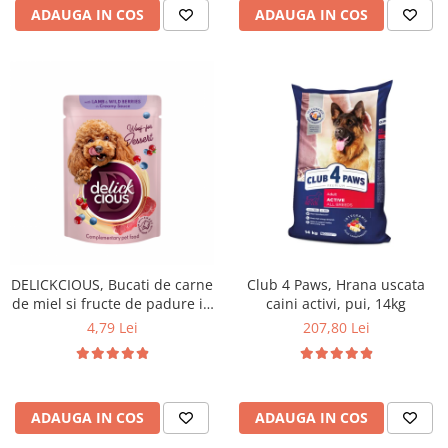
ADAUGA IN COS
ADAUGA IN COS
DELICKCIOUS, Bucati de carne
Club 4 Paws, Hrana uscata
de miel si fructe de padure in
caini activi, pui, 14kg
sos cremos, pentru caini, 80g
4,79 Lei
207,80 Lei
ADAUGA IN COS
ADAUGA IN COS