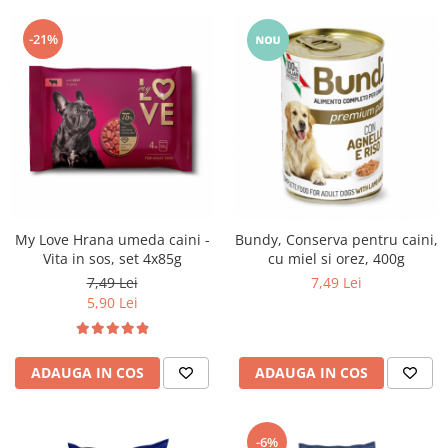
-21%
My Love Hrana umeda caini -
Bundy, Conserva pentru caini,
Vita in sos, set 4x85g
cu miel si orez, 400g
7,49 Lei
7,49 Lei
5,90 Lei
ADAUGA IN COS
ADAUGA IN COS
-6%