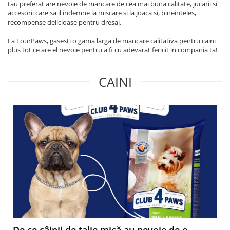
tau preferat are nevoie de mancare de cea mai buna calitate, jucarii si
accesorii care sa il indemne la miscare si la joaca si, bineinteles,
recompense delicioase pentru dresaj.
La FourPaws, gasesti o gama larga de mancare calitativa pentru caini
plus tot ce are el nevoie pentru a fi cu adevarat fericit in compania ta!
CAINI
De ce câinii de talie mică au nevoie de o