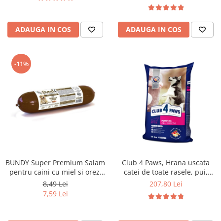
ADAUGA IN COS
ADAUGA IN COS
-11%
BUNDY Super Premium Salam
Club 4 Paws, Hrana uscata
pentru caini cu miel si orez,
catei de toate rasele, pui,
800g
14kg
8,49 Lei
207,80 Lei
7,59 Lei