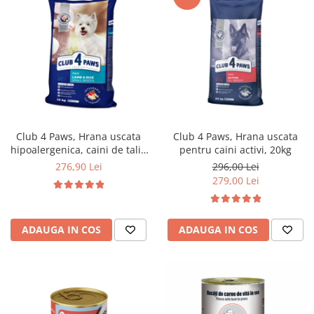
Club 4 Paws, Hrana uscata
Club 4 Paws, Hrana uscata
hipoalergenica, caini de talie
pentru caini activi, 20kg
mica, miel si orez, 14kg
276,90 Lei
296,00 Lei
279,00 Lei
ADAUGA IN COS
ADAUGA IN COS