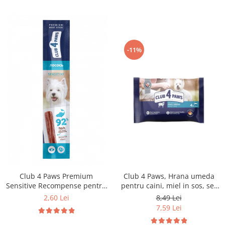
-11%
Club 4 Paws Premium
Club 4 Paws, Hrana umeda
Sensitive Recompense pentru
pentru caini, miel in sos, set
caini stick cu somon, 12g
4x85g
2,60 Lei
8,49 Lei
7,59 Lei