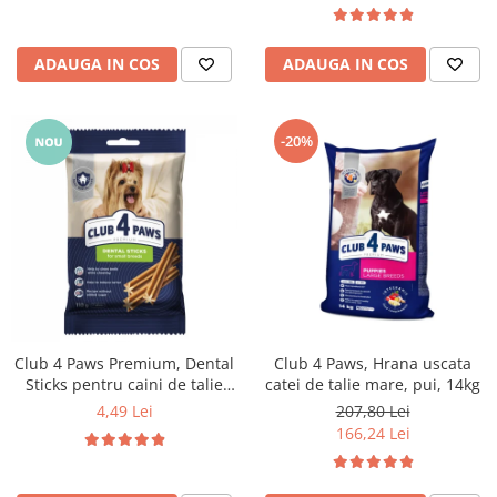
ADAUGA IN COS
ADAUGA IN COS
-20%
Club 4 Paws Premium, Dental
Club 4 Paws, Hrana uscata
Sticks pentru caini de talie
catei de talie mare, pui, 14kg
mica, 110g
4,49 Lei
207,80 Lei
166,24 Lei