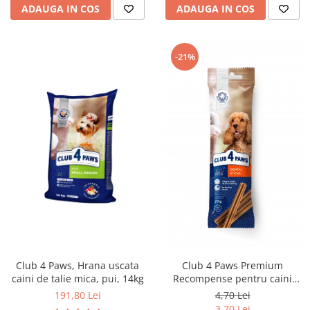
ADAUGA IN COS
ADAUGA IN COS
-21%
Club 4 Paws, Hrana uscata
Club 4 Paws Premium
caini de talie mica, pui, 14kg
Recompense pentru caini
Dental Stick, 77g
191,80 Lei
4,70 Lei
3,70 Lei