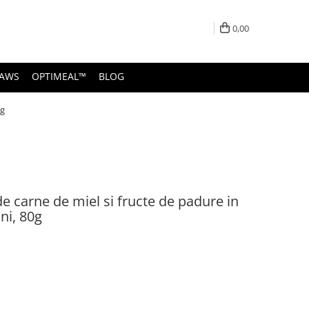
0,00
PAWS
OPTIMEAL™
BLOG
0g
 carne de miel si fructe de padure in
ni, 80g