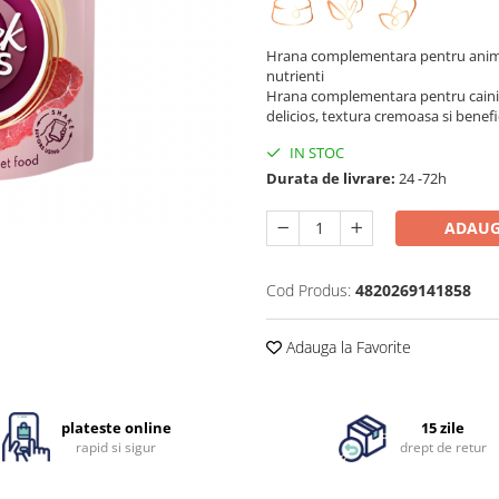
Hrana complementara pentru anima
nutrienti
Hrana complementara pentru caini ad
delicios, textura cremoasa si benefic
IN STOC
Durata de livrare:
24 -72h
ADAUG
Cod Produs:
4820269141858
Adauga la Favorite
plateste online
15 zile
rapid si sigur
drept de retur