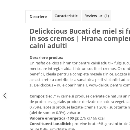
Caracteristici
Review-uri
(1)
Descriere
Delickcious Bucati de miel si 
in sos cremos | Hrana compl
caini adulti
Descriere produs:
Un rasfat delicios si hranitor pentru cainii adulti – fulgi suc
merisoare intregi, scaldati intr-un sos fin si cremos. O comb
beneficii, ideala pentru a completa mesele zilnice. Bogata in 
aceasta reteta contribuie la sanatatea pielii si blanii si aduc
zi. Delickcious – nu e doar hrana. E wow-deliciu pentru co
Compozitie:
71% carne si produse derivate de natura anima
de proteine vegetale, produse derivate de natura vegetala,
0.75%), lapte si produse lactate (crema 1.26%), substante mi
(ulei de somon 0.3%), zaharuri
Valoare energetica (100 g):
276 kJ / 66 kcal
Constituenti analitici:
proteine brute 6%, grasimi brute 
brute 0.4%, umiditate 84%