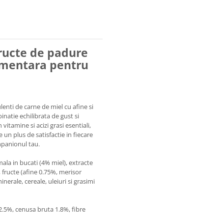
fructe de padure
ementara pentru
ulenti de carne de miel cu afine si
inatie echilibrata de gust si
vitamine si acizi grasi esentiali,
e un plus de satisfactie in fiecare
mpanionul tau.
la in bucati (4% miel), extracte
 fructe (afine 0.75%, merisor
nerale, cereale, uleiuri si grasimi
2.5%, cenusa bruta 1.8%, fibre