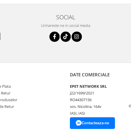
SOCIAL
Urmareste-ne in social media
DATE COMERCIALE
 Plata
EPET NETWORK SRL
e Retur
J22/1699/2021
Produselor
RO44307156
©
de Retur
sos. Nicolina, 164v
IASI, IASI
Contacteaza-ne