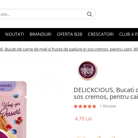
NOUTATI
BRANDURI
OFERTA B2B
CRESCATORI
CLUB 4 
 Bucati de carne de miel si fructe de padure in sos cremos, pentru caini, 8
DELICKCIOUS, Bucati de
sos cremos, pentru cai
1 Review
4,79 Lei