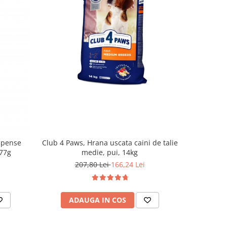
-20%
mpense
Club 4 Paws, Hrana uscata caini de talie
Club 4 Paw
 77g
medie, pui, 14kg
207,80 Lei
166,24 Lei
2
ADAUGA IN COS
AD