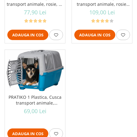
transport animale, rosie, 55
transport animale, rosie,
x 36 x 36 cm
60x39x40 cm
77,90 Lei
109,00 Lei
ADAUGA IN COS
ADAUGA IN COS
PRATIKO 1 Plastica, Cusca
transport animale,
albastra, 48 x 31,5 x 33 cm
69,00 Lei
ADAUGA IN COS