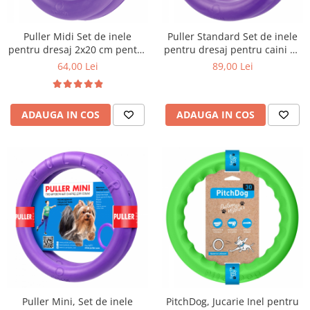
Puller Midi Set de inele
Puller Standard Set de inele
pentru dresaj 2x20 cm pentru
pentru dresaj pentru caini de
caini de talie medie
talie medie si mare 2x28 cm
64,00 Lei
89,00 Lei
ADAUGA IN COS
ADAUGA IN COS
Puller Mini, Set de inele
PitchDog, Jucarie Inel pentru