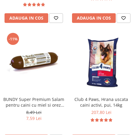
ADAUGA IN COS
ADAUGA IN COS
-11%
BUNDY Super Premium Salam
Club 4 Paws, Hrana uscata
pentru caini cu miel si orez,
caini activi, pui, 14kg
800g
8,49 Lei
207,80 Lei
7,59 Lei