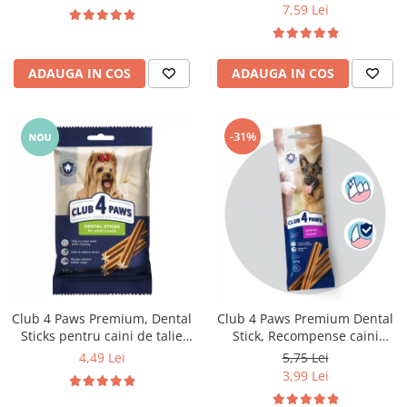
7,59 Lei
ADAUGA IN COS
ADAUGA IN COS
-31%
Club 4 Paws Premium, Dental
Club 4 Paws Premium Dental
Sticks pentru caini de talie
Stick, Recompense caini
mica, 110g
0,117kg
4,49 Lei
5,75 Lei
3,99 Lei