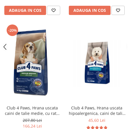
ADAUGA IN COS
ADAUGA IN COS
-20%
Club 4 Paws, Hrana uscata
Club 4 Paws, Hrana uscata
hipoalergenica, caini de talie
caini de talie medie, cu rata,
mica, miel si orez, 2kg
14kg
45,60 Lei
207,80 Lei
166,24 Lei