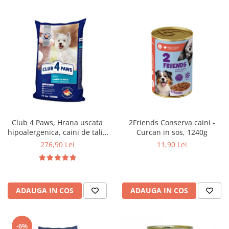
Club 4 Paws, Hrana uscata
2Friends Conserva caini -
hipoalergenica, caini de talie
Curcan in sos, 1240g
mica, miel si orez, 14kg
276,90 Lei
11,90 Lei
ADAUGA IN COS
ADAUGA IN COS
-6%