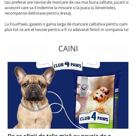
tau preferat are nevoie de mancare de cea mai buna calitate, jucarii si
accesorii care sa il indemne la miscare si la joaca si, bineinteles,
recompense delicioase pentru dresaj.
La FourPaws, gasesti o gama larga de mancare calitativa pentru caini
plus tot ce are el nevoie pentru a fi cu adevarat fericit in compania ta!
CAINI
De ce câinii de talie mică au nevoie de o