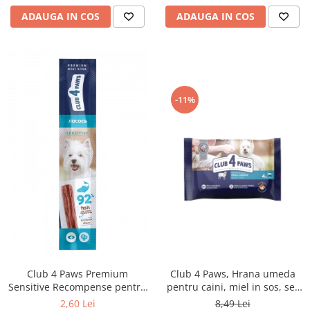
ADAUGA IN COS
ADAUGA IN COS
-11%
Club 4 Paws Premium
Club 4 Paws, Hrana umeda
Sensitive Recompense pentru
pentru caini, miel in sos, set
caini stick cu somon, 12g
4x85g
2,60 Lei
8,49 Lei