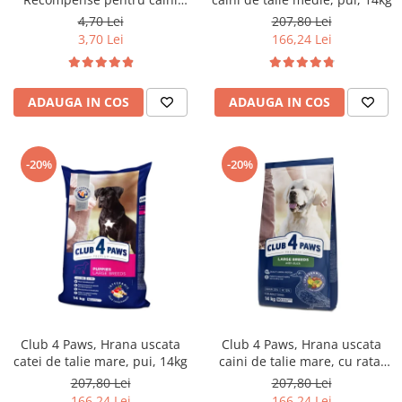
Dental Stick, 77g
4,70 Lei
207,80 Lei
3,70 Lei
166,24 Lei
ADAUGA IN COS
ADAUGA IN COS
-20%
-20%
Club 4 Paws, Hrana uscata
Club 4 Paws, Hrana uscata
catei de talie mare, pui, 14kg
caini de talie mare, cu rata,
14kg
207,80 Lei
207,80 Lei
166,24 Lei
166,24 Lei