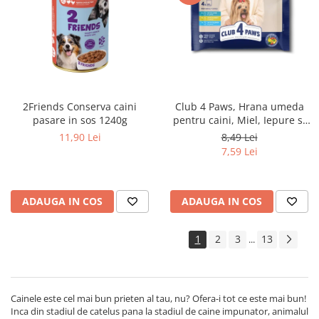
Club 4 Paws, Hrana umeda
2Friends Conserva caini
pentru caini, Miel, Iepure si
pasare in sos 1240g
Somon in sos, set 4x85g
8,49 Lei
11,90 Lei
7,59 Lei
ADAUGA IN COS
ADAUGA IN COS
1
2
3
13
...
Cainele este cel mai bun prieten al tau, nu? Ofera-i tot ce este mai bun!
Inca din stadiul de catelus pana la stadiul de caine impunator, animalul