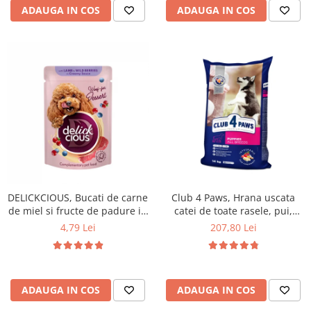
ADAUGA IN COS
ADAUGA IN COS
DELICKCIOUS, Bucati de carne
Club 4 Paws, Hrana uscata
de miel si fructe de padure in
catei de toate rasele, pui,
sos cremos, pentru caini, 80g
14kg
4,79 Lei
207,80 Lei
ADAUGA IN COS
ADAUGA IN COS