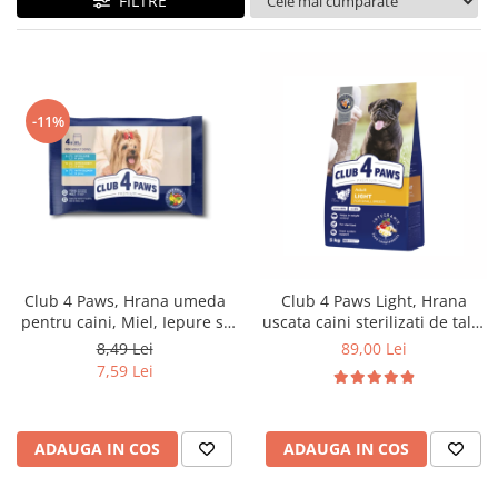
FILTRE
-11%
Club 4 Paws, Hrana umeda
Club 4 Paws Light, Hrana
pentru caini, Miel, Iepure si
uscata caini sterilizati de talie
Somon in sos, set 4x85g
mica, curcan, 5kg
8,49 Lei
89,00 Lei
7,59 Lei
ADAUGA IN COS
ADAUGA IN COS