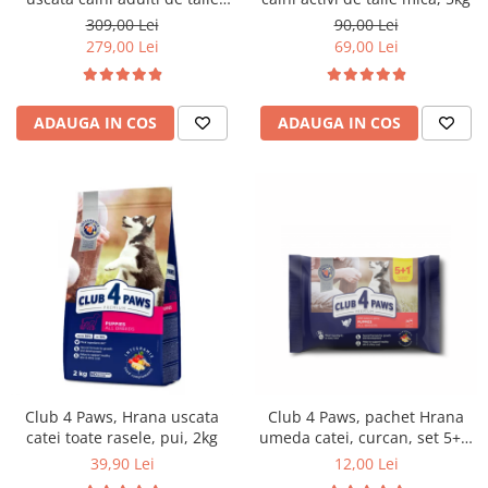
medie si mare - cu somon,
309,00 Lei
90,00 Lei
12kg
279,00 Lei
69,00 Lei
ADAUGA IN COS
ADAUGA IN COS
Club 4 Paws, Hrana uscata
Club 4 Paws, pachet Hrana
catei toate rasele, pui, 2kg
umeda catei, curcan, set 5+1,
6x80 g
39,90 Lei
12,00 Lei