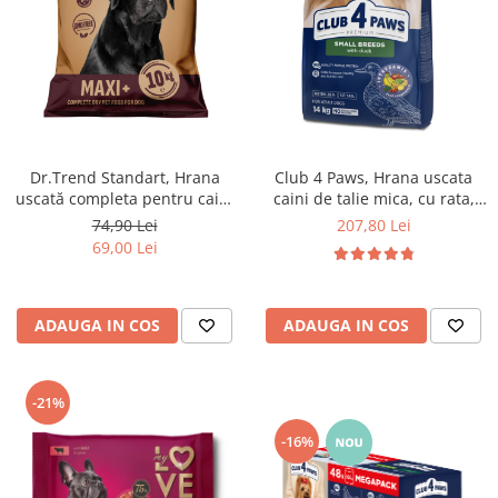
Dr.Trend Standart, Hrana
Club 4 Paws, Hrana uscata
uscată completa pentru caini
caini de talie mica, cu rata,
adulti de talie mare, 10kg
14kg
74,90 Lei
207,80 Lei
69,00 Lei
ADAUGA IN COS
ADAUGA IN COS
-21%
-16%