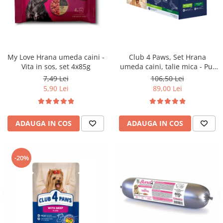
My Love Hrana umeda caini -
Club 4 Paws, Set Hrana
Vita in sos, set 4x85g
umeda caini, talie mica - Pui
in jeleu si Rata in sos,
7,49 Lei
106,50 Lei
48x100g
5,90 Lei
89,00 Lei
ADAUGA IN COS
ADAUGA IN COS
-20%