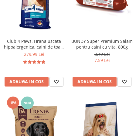
Club 4 Paws, Hrana uscata
BUNDY Super Premium Salam
hipoalergenica, caini de toate
pentru caini cu vita, 800g
rasele, miel si orez, 14kg
279,99 Lei
8,49 Lei
7,59 Lei
ADAUGA IN COS
ADAUGA IN COS
-8%