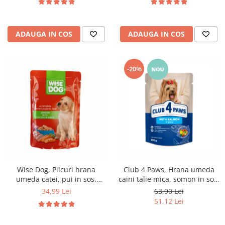
ADAUGA IN COS
ADAUGA IN COS
-20%
Wise Dog, Plicuri hrana
Club 4 Paws, Hrana umeda
umeda catei, pui in sos,
caini talie mica, somon in sos,
24x100g
24x100g
34,99 Lei
63,90 Lei
51,12 Lei