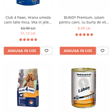
Club 4 Paws, Hrana umeda
BUNDY Premium, salam
caini talie mica, Vita in jeleu,
pentru caini, cu burta de vita,
24x100g
800g
63,90 Lei
8,49 Lei
51,12 Lei
ADAUGA IN COS
ADAUGA IN COS