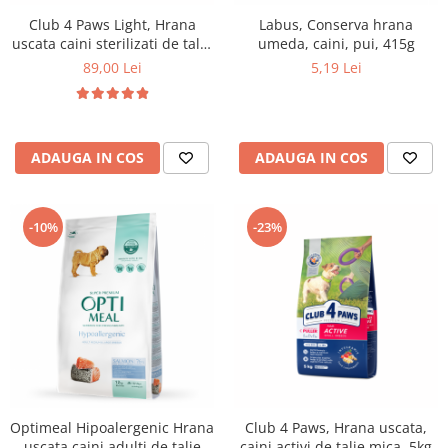
Club 4 Paws Light, Hrana
Labus, Conserva hrana
uscata caini sterilizati de talie
umeda, caini, pui, 415g
medie-mare, curcan, 5kg
89,00 Lei
5,19 Lei
ADAUGA IN COS
ADAUGA IN COS
-10%
-23%
Optimeal Hipoalergenic Hrana
Club 4 Paws, Hrana uscata,
uscata caini adulti de talie
caini activi de talie mica, 5kg