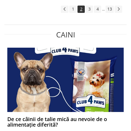
1
2
3
4
13
...
CAINI
De ce câinii de talie mică au nevoie de o
alimentație diferită?