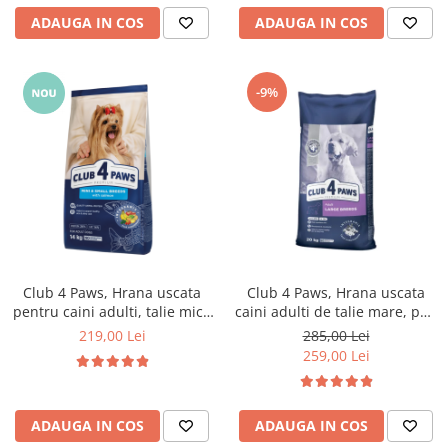
ADAUGA IN COS
ADAUGA IN COS
-9%
Club 4 Paws, Hrana uscata
Club 4 Paws, Hrana uscata
pentru caini adulti, talie mica
caini adulti de talie mare, pui,
si miniaturala, cu somon,
20kg
219,00 Lei
285,00 Lei
14kg
259,00 Lei
ADAUGA IN COS
ADAUGA IN COS