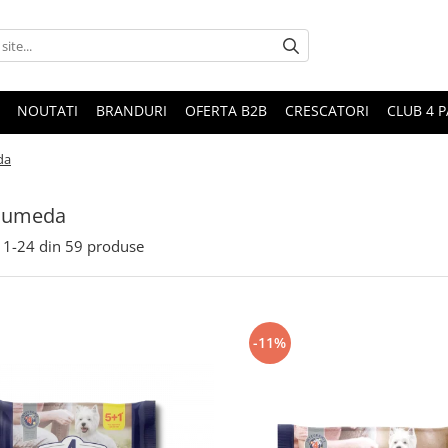
NOUTATI
BRANDURI
OFERTA B2B
CRESCATORI
CLUB 4 
da
 umeda
1-
24
din
59
produse
-11%