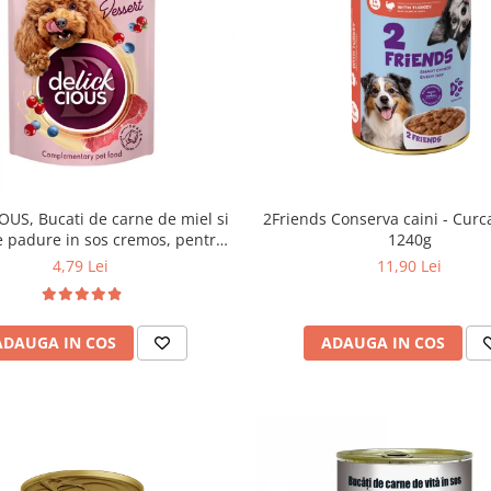
OUS, Bucati de carne de miel si
2Friends Conserva caini - Curca
e padure in sos cremos, pentru
1240g
caini, 80g
4,79 Lei
11,90 Lei
ADAUGA IN COS
ADAUGA IN COS