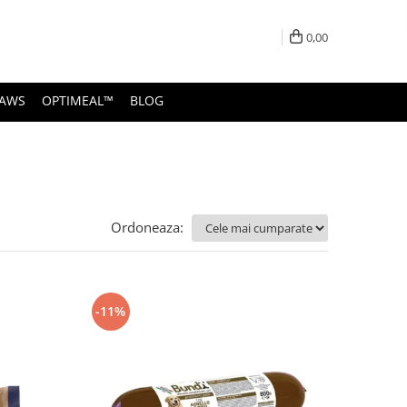
0,00
PAWS
OPTIMEAL™
BLOG
Ordoneaza:
-11%