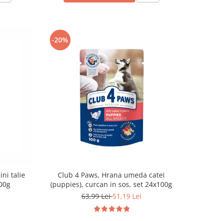
-20%
ni talie
Club 4 Paws, Hrana umeda catei
100g
(puppies), curcan in sos, set 24x100g
63,99 Lei
51,19 Lei