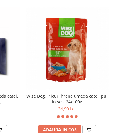
da catei,
Wise Dog, Plicuri hrana umeda catei, pui
g
in sos, 24x100g
34,99 Lei
ADAUGA IN COS