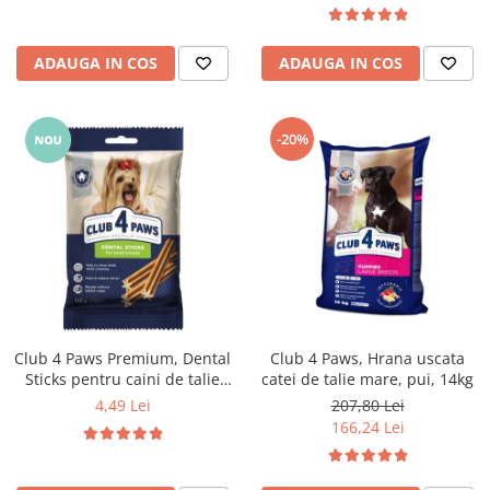
ADAUGA IN COS
ADAUGA IN COS
-20%
Club 4 Paws Premium, Dental
Club 4 Paws, Hrana uscata
Sticks pentru caini de talie
catei de talie mare, pui, 14kg
mica, 110g
4,49 Lei
207,80 Lei
166,24 Lei