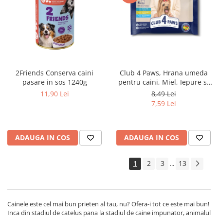
Club 4 Paws, Hrana umeda
2Friends Conserva caini
pentru caini, Miel, Iepure si
pasare in sos 1240g
Somon in sos, set 4x85g
8,49 Lei
11,90 Lei
7,59 Lei
ADAUGA IN COS
ADAUGA IN COS
1
2
3
13
...
Cainele este cel mai bun prieten al tau, nu? Ofera-i tot ce este mai bun!
Inca din stadiul de catelus pana la stadiul de caine impunator, animalul