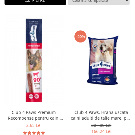
FILTRE
-20%
Club 4 Paws Premium
Club 4 Paws, Hrana uscata
Recompense pentru caini
caini adulti de talie mare, pui,
stick cu vita, 12g
14kg
2,65 Lei
207,80 Lei
166,24 Lei