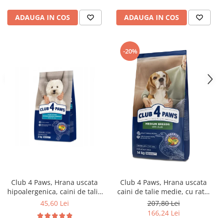
ADAUGA IN COS
ADAUGA IN COS
-20%
Club 4 Paws, Hrana uscata
Club 4 Paws, Hrana uscata
hipoalergenica, caini de talie
caini de talie medie, cu rata,
mica, miel si orez, 2kg
14kg
45,60 Lei
207,80 Lei
166,24 Lei