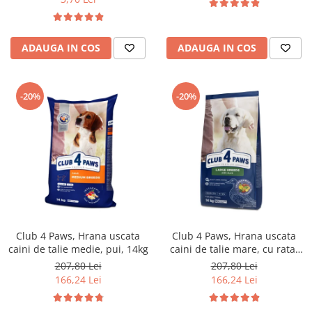
ADAUGA IN COS
ADAUGA IN COS
-20%
-20%
Club 4 Paws, Hrana uscata
Club 4 Paws, Hrana uscata
caini de talie medie, pui, 14kg
caini de talie mare, cu rata,
14kg
207,80 Lei
207,80 Lei
166,24 Lei
166,24 Lei