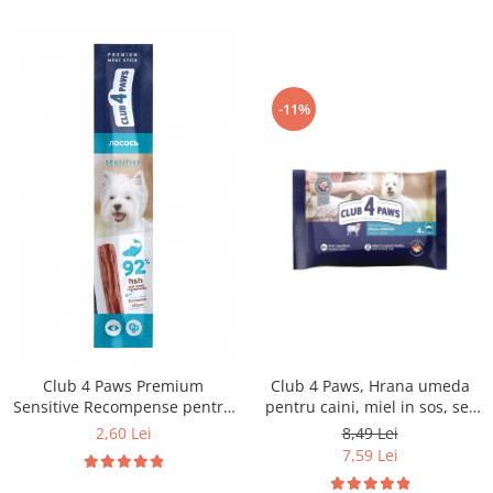
-11%
Club 4 Paws Premium
Club 4 Paws, Hrana umeda
Sensitive Recompense pentru
pentru caini, miel in sos, set
caini stick cu somon, 12g
4x85g
2,60 Lei
8,49 Lei
7,59 Lei