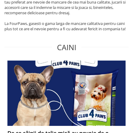
tau preferat are nevoie de mancare de cea mai buna calitate, jucarii si
accesorii care sa il indemne la miscare si la joaca si, bineinteles,
recompense delicioase pentru dresaj.
La FourPaws, gasesti o gama larga de mancare calitativa pentru caini
plus tot ce are el nevoie pentru a fi cu adevarat fericit in compania ta!
CAINI
De ce câinii de talie mică au nevoie de o