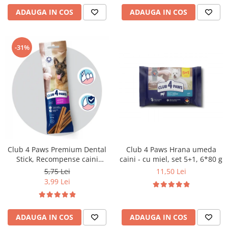
ADAUGA IN COS
ADAUGA IN COS
-31%
Club 4 Paws Premium Dental
Club 4 Paws Hrana umeda
Stick, Recompense caini
caini - cu miel, set 5+1, 6*80 g
0,117kg
5,75 Lei
11,50 Lei
3,99 Lei
ADAUGA IN COS
ADAUGA IN COS