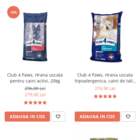
-6%
Club 4 Paws, Hrana uscata
Club 4 Paws, Hrana uscata
pentru caini activi, 20kg
hipoalergenica, caini de talie
mica, miel si orez, 14kg
296,00 Lei
276,90 Lei
279,00 Lei
ADAUGA IN COS
ADAUGA IN COS