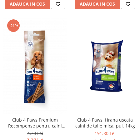
ADAUGA IN COS
ADAUGA IN COS
-21%
Club 4 Paws Premium
Club 4 Paws, Hrana uscata
Recompense pentru caini
caini de talie mica, pui, 14kg
Dental Stick, 77g
4,70 Lei
191,80 Lei
3,70 Lei