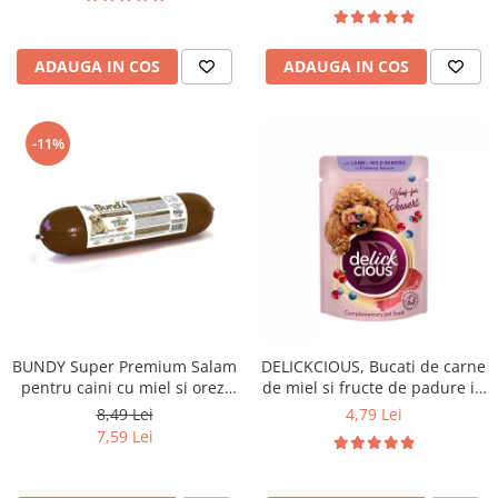
ADAUGA IN COS
ADAUGA IN COS
-11%
BUNDY Super Premium Salam
DELICKCIOUS, Bucati de carne
pentru caini cu miel si orez,
de miel si fructe de padure in
800g
sos cremos, pentru caini, 80g
8,49 Lei
4,79 Lei
7,59 Lei