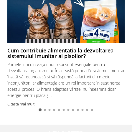
Cum contribuie alimentația la dezvoltarea
sistemului imunitar al pisoilor?
Primele luni din viața unui pisoi sunt esențiale pentru
dezvoltarea organismului. În această perioadă, sistemul imunitar
învață să recunoască și să răspundă la factorii din mediul
înconjurător, iar alimentația are un rol important în susținerea
acestui proces. O hrană adaptată vârstei nu înseamnă doar
energie pentru joacă și...
s
Citeste mai mult