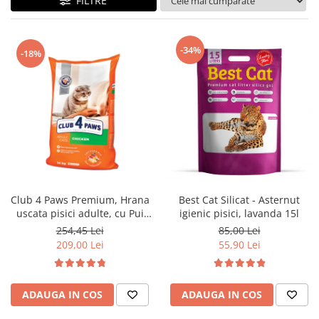
FILTRE
-34%
-18%
Club 4 Paws Premium, Hrana
Best Cat Silicat - Asternut
uscata pisici adulte, cu Pui
igienic pisici, lavanda 15l
14kg
254,45 Lei
85,00 Lei
209,00 Lei
55,90 Lei
ADAUGA IN COS
ADAUGA IN COS