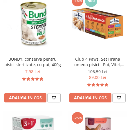
-16%
BUNDY, conserva pentru
Club 4 Paws, Set Hrana
pisici sterilizate, cu pui, 400g
umeda pisici - Pui, Vitel,
Somon si Iepure, 48x85g
7,98 Lei
106,50 Lei
89,00 Lei
ADAUGA IN COS
ADAUGA IN COS
-25%