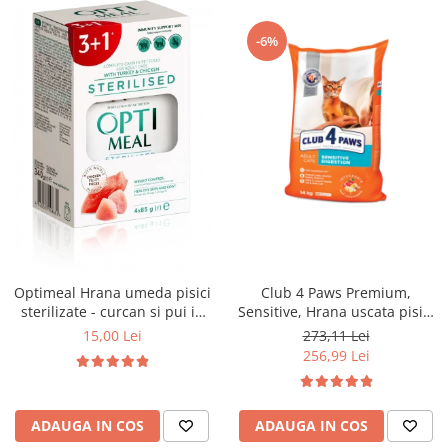
-6%
Optimeal Hrana umeda pisici
Club 4 Paws Premium,
sterilizate - curcan si pui in
Sensitive, Hrana uscata pisici
sos, set 3+1, 4*0,085kg
adulte, 14kg
15,00 Lei
273,11 Lei
256,99 Lei
ADAUGA IN COS
ADAUGA IN COS