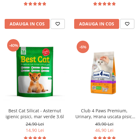
ADAUGA IN COS
ADAUGA IN COS
-40%
-6%
Club 4 Paws Premium,
Best Cat Silicat - Asternut
Urinary, Hrana uscata pisici
igienic pisici, mar verde 3.6l
adulte, 2kg
49,90 Lei
24,90 Lei
46,90 Lei
14,90 Lei