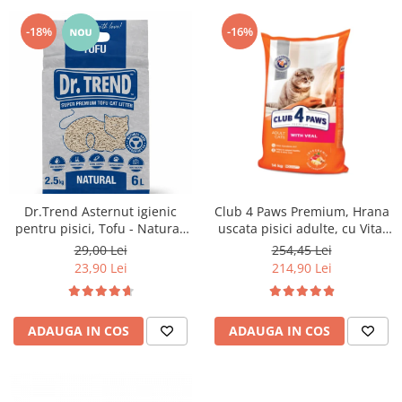
-18%
-16%
Dr.Trend Asternut igienic
Club 4 Paws Premium, Hrana
pentru pisici, Tofu - Natural,
uscata pisici adulte, cu Vita,
6L/2.5kg
14kg
29,00 Lei
254,45 Lei
23,90 Lei
214,90 Lei
ADAUGA IN COS
ADAUGA IN COS