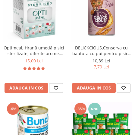
Optimeal, Hrană umedă pisici
DELICKCIOUS,Conserva cu
sterilizate, diferite arome,
bautura cu pui pentru pisici,
(3+1), 0.34kg
140g
15,00 Lei
10,39 Lei
7,79 Lei
ADAUGA IN COS
ADAUGA IN COS
-6%
-35%