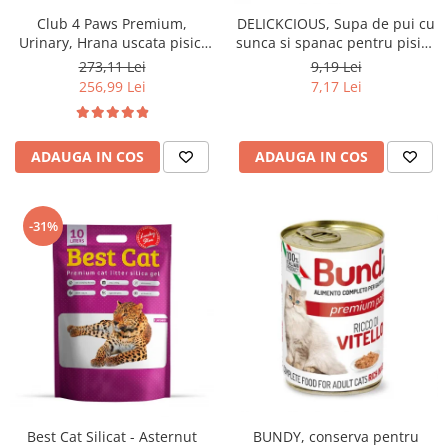
Club 4 Paws Premium,
DELICKCIOUS, Supa de pui cu
Urinary, Hrana uscata pisici
sunca si spanac pentru pisici,
adulte, 14kg
80g
273,11 Lei
9,19 Lei
256,99 Lei
7,17 Lei
ADAUGA IN COS
ADAUGA IN COS
-31%
BUNDY, conserva pentru
Best Cat Silicat - Asternut