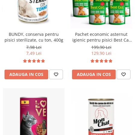
BUNDY, conserva pentru
Pachet economic asternut
pisici sterilizate, cu ton, 400g
igienic pentru pisici Best Cat
Silicat - Mar verde, 10 x 3.6l
7,98 Lei
199,90 Lei
7,49 Lei
129,90 Lei
ADAUGA IN COS
ADAUGA IN COS