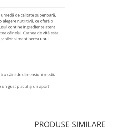
umedă de calitate superioară,
o alegere nutritivă, ce oferă o
dusul conține ingrediente atent
tea câinelui. Carnea de vită este
șchilor și menținerea unui
ntru câini de dimensiuni medii.
 un gust plăcut și un aport
PRODUSE SIMILARE