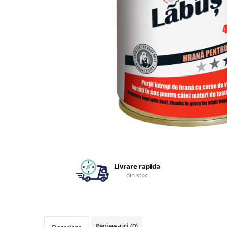
Livrare rapida
din stoc
Review-uri
(0)