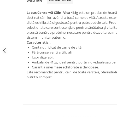
Descriere
Labus Conservă Câini Vita 415g
este un produs de hrană 
destinat câinilor, având la bază carne de vită. Aceasta este 
dietă echilibrată și gustoasă pentru patrupedele tale. Pro
selecționate care sunt esențiale pentru sănătatea și vitalita
o sursă bună de proteine, necesare pentru dezvoltarea mu
sistem imunitar puternic.
Caracteristici:
Conținut ridicat de carne de vită.
Fără conservanți artificiali.
Ușor digerabil.
Ambalaj de 415g, ideal pentru porții individuale sau pe
Garanția unei mese echilibrate și delicioase.
Este recomandat pentru câini de toate vârstele, oferindu-le
nutritiv complet.