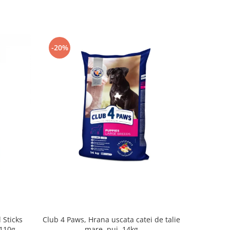
-20%
-21%
 Sticks
Club 4 Paws, Hrana uscata catei de talie
Club 4 
 110g
mare, pui, 14kg
pentr