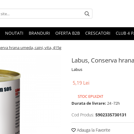
NOUTATI
BRANDURI
OFERTA B2B
CRESCATORI
CLUB 4 
erva hrana umeda, caini, vita, 415g
Labus, Conserva hrana 
Labus
5,19 Lei
STOC EPUIZAT
Durata de livrare:
24 -72h
Cod Produs:
5902335730131
Adauga la Favorite