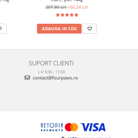
207,80 Lei
166,24 Lei
ADAUGA IN COS
AD
SUPORT CLIENTI
L-V 9.00 - 17.00
contact@fourpaws.ro