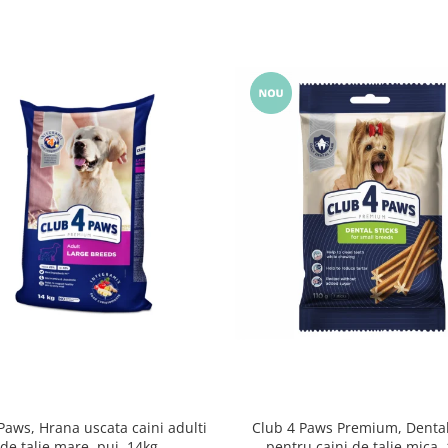
Paws, Hrana uscata caini adulti
Club 4 Paws Premium, Dental
de talie mare, pui, 14kg
pentru caini de talie mica,