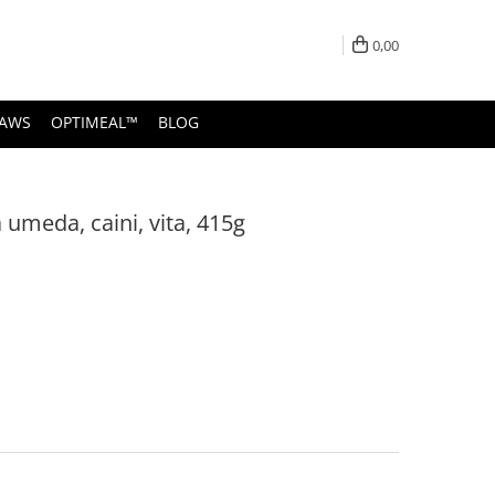
0,00
PAWS
OPTIMEAL™
BLOG
umeda, caini, vita, 415g