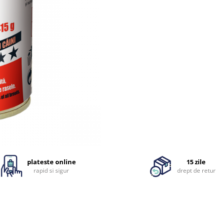
plateste online
15 zile
rapid si sigur
drept de retur