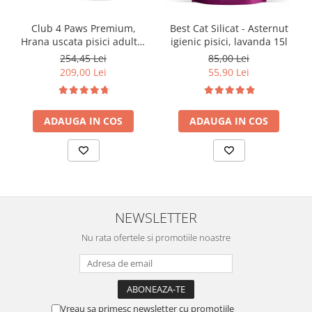
Club 4 Paws Premium,
Best Cat Silicat - Asternut
Hrana uscata pisici adulte,
igienic pisici, lavanda 15l
cu Pui 14kg
254,45 Lei
85,00 Lei
209,00 Lei
55,90 Lei
ADAUGA IN COS
ADAUGA IN COS
NEWSLETTER
Nu rata ofertele si promotiile noastre
Vreau sa primesc newsletter cu promotiile