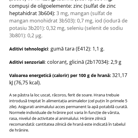
compuşi de oligoelemente: zinc (sulfat de zinc
heptahidrat 3b604):
3 mg, mangan (sulfat de
mangan monohidrat 3b503): 0,7 mg, iod (iodură de
potasiu 3b201): 0,32 mg, seleniu (selenit de sodiu
3b801): 0,2 μg.
gumă tara (E412): 1,1 g.
Aditivi tehnologici
:
coloranț, glicină (2b17034): 2,9 g
Aditivi senzoriali
:
321,17
Valoarea energetică (calorir) per 100 g de hrană:
kJ
(76,75 kcal).
A se păstra la loc uscat, răcoros, ferit de soare. Hrana trebuie
introdusă treptat în alimentația animalelor (cel puțin în primele 5
zile). Asigurati animalului acces permanent la apă potabilă curată.
Normele individuale de hrănire pot varia în funcție de vârsta,
rasa, nivelul de activitate al animalului. Hrănire zilnică
recomandată: cantitatea zilnică de hrană este indicată în tabelul
de hrănire.