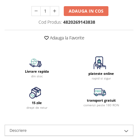
ADAUGA IN COS
Cod Produs:
4820269143838
Adauga la Favorite
Livrare rapida
plateste online
din stoc
rapid si sigur
transport gratuit
15 zile
comenzi peste 180 RON
drept de retur
Descriere