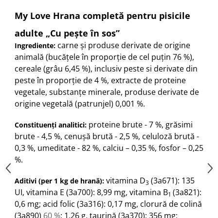
My Love Hrana completă pentru pisicile
adulte „Сu pește în sos”
carne și produse derivate de origine
Ingrediente:
animală (bucăţele în proporţie de cel puţin 76 %),
cereale (grâu 6,45 %), inclusiv peste si derivate din
peste în proporţie de 4 %, extracte de proteine
vegetale, substanțe minerale, produse derivate de
origine vegetală (patrunjel) 0,001 %.
proteine brute - 7 %, grăsimi
Constituenţi analitici:
brute - 4,5 %, cenuşă brută - 2,5 %, celuloză brută -
0,3 %, umeditate - 82 %, calciu – 0,35 %, fosfor – 0,25
%.
vitamina D
(3a671): 135
Aditivi (per 1 kg de hrană):
3
UI, vitamina E (3a700): 8,99 mg, vitamina B
(3a821):
1
0,6 mg; acid folic (3a316): 0,17 mg, clorură de colină
(3a890)
60 %
: 1,26 g, taurină (3a370): 356 mg;