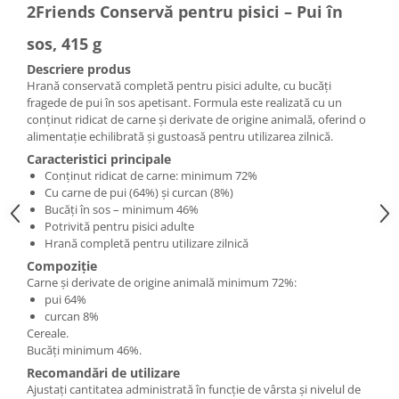
2Friends Conservă pentru pisici – Pui în
sos, 415 g
Descriere produs
Hrană conservată completă pentru pisici adulte, cu bucăți
fragede de pui în sos apetisant. Formula este realizată cu un
conținut ridicat de carne și derivate de origine animală, oferind o
alimentație echilibrată și gustoasă pentru utilizarea zilnică.
Caracteristici principale
Conținut ridicat de carne: minimum 72%
Cu carne de pui (64%) și curcan (8%)
Bucăți în sos – minimum 46%
Potrivită pentru pisici adulte
Hrană completă pentru utilizare zilnică
Compoziție
Carne și derivate de origine animală minimum 72%:
pui 64%
curcan 8%
Cereale.
Bucăți minimum 46%.
Recomandări de utilizare
Ajustați cantitatea administrată în funcție de vârsta și nivelul de