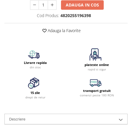
ADAUGA IN COS
Cod Produs:
4820255196398
Adauga la Favorite
Livrare rapida
plateste online
din stoc
rapid si sigur
transport gratuit
15 zile
comenzi peste 180 RON
drept de retur
Descriere