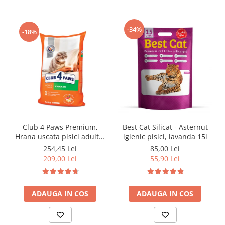
-34%
-18%
Club 4 Paws Premium,
Best Cat Silicat - Asternut
Hrana uscata pisici adulte,
igienic pisici, lavanda 15l
cu Pui 14kg
254,45 Lei
85,00 Lei
209,00 Lei
55,90 Lei
ADAUGA IN COS
ADAUGA IN COS