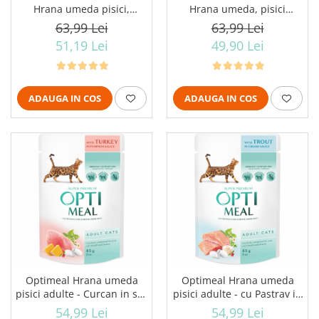
Hrana umeda pisici,
Hrana umeda, pisici
Sensitive, pui in sos,
sterilizate, cu iepure in
63,99 Lei
63,99 Lei
24x80g
jeleu, 24x80g
51,19 Lei
49,90 Lei
ADAUGA IN COS
ADAUGA IN COS
Optimeal Hrana umeda
Optimeal Hrana umeda
pisici adulte - Curcan in sos
pisici adulte - cu Pastrav in
de dovleac, set 12*0,085kg
sos, set 12*0,085kg
54,99 Lei
54,99 Lei