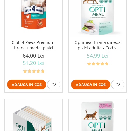
Club 4 Paws Premium,
Optimeal Hrana umeda
Hrana umeda, pisici
pisici adulte - Cod si
sterilizate, 24x80g
legume in jeleu, set
64,00 Lei
54,99 Lei
12*0,085kg
51,20 Lei
ADAUGA IN COS
ADAUGA IN COS