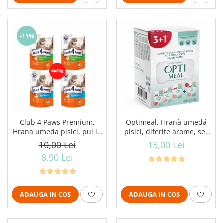
-11%
Club 4 Paws Premium,
Optimeal, Hrană umedă
Hrana umeda pisici, pui in
pisici, diferite arome, set
sos si somon in jeleu, set
Nr. 3, (3+1), 0.34kg
10,00 Lei
15,00 Lei
4x85g
8,90 Lei
ADAUGA IN COS
ADAUGA IN COS