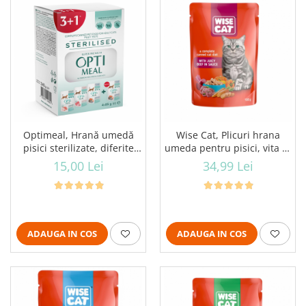
Optimeal, Hrană umedă
Wise Cat, Plicuri hrana
pisici sterilizate, diferite
umeda pentru pisici, vita in
arome, (3+1), 0.34kg
sos, 24x100g
15,00 Lei
34,99 Lei
ADAUGA IN COS
ADAUGA IN COS