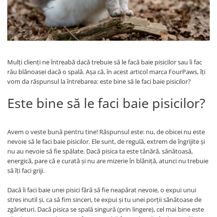
Mulți clienți ne întreabă dacă trebuie să le facă baie pisicilor sau îi fac
rău blănoasei dacă o spală. Așa că, în acest articol marca FourPaws, îți
vom da răspunsul la întrebarea: este bine să le faci baie pisicilor?
Este bine să le faci baie pisicilor?
Avem o veste bună pentru tine! Răspunsul este: nu, de obicei nu este
nevoie să le faci baie pisicilor. Ele sunt, de regulă, extrem de îngrijite și
nu au nevoie să fie spălate. Dacă pisica ta este tânără, sănătoasă,
energică, pare că e curată și nu are mizerie în blăniță, atunci nu trebuie
să îți faci griji.
Dacă îi faci baie unei pisici fără să fie neapărat nevoie, o expui unui
stres inutil și, ca să fim sinceri, te expui și tu unei porții sănătoase de
zgârieturi. Dacă pisica se spală singură (prin lingere), cel mai bine este