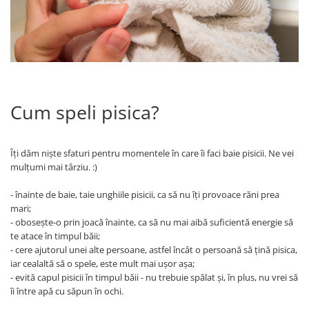
Cum speli pisica?
Îți dăm niște sfaturi pentru momentele în care îi faci baie pisicii. Ne vei
mulțumi mai târziu. :)
- înainte de baie, taie unghiile pisicii, ca să nu îți provoace răni prea
mari;
- obosește-o prin joacă înainte, ca să nu mai aibă suficientă energie să
te atace în timpul băii;
- cere ajutorul unei alte persoane, astfel încât o persoană să țină pisica,
iar cealaltă să o spele, este mult mai ușor așa;
- evită capul pisicii în timpul băii - nu trebuie spălat și, în plus, nu vrei să
îi între apă cu săpun în ochi.