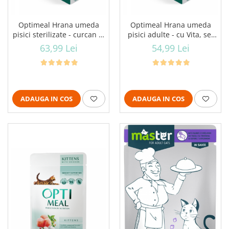
Optimeal Hrana umeda
Optimeal Hrana umeda
pisici sterilizate - curcan si
pisici adulte - cu Vita, set
pui in sos, set 12*0,085kg
12*0,085kg
63,99 Lei
54,99 Lei
ADAUGA IN COS
ADAUGA IN COS