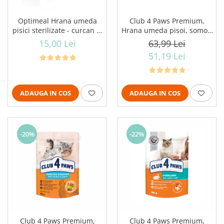
Optimeal Hrana umeda
Club 4 Paws Premium,
pisici sterilizate - curcan si
Hrana umeda pisoi, somon
pui in sos, set 3+1,
in sos, 24x80g
15,00 Lei
63,99 Lei
4*0,085kg
51,19 Lei
ADAUGA IN COS
ADAUGA IN COS
-20%
-22%
Club 4 Paws Premium,
Club 4 Paws Premium,