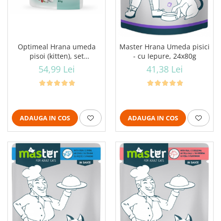
Optimeal Hrana umeda
Master Hrana Umeda pisici
pisoi (kitten), set
- cu Iepure, 24x80g
12*0,085kg
54,99 Lei
41,38 Lei
ADAUGA IN COS
ADAUGA IN COS