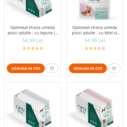
Optimeal Hrana umeda
Optimeal Hrana umeda
pisici adulte - cu Iepure in
pisici adulte - cu Miel si
sos alb, set 12*0,085kg
legume in jeleu, set
54,99 Lei
54,99 Lei
12*0,085kg
ADAUGA IN COS
ADAUGA IN COS