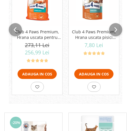
Club 4 Paws Premium,
Club 4 Paws Premium,
C
Hrana uscata pentru
Hrana uscata pisici
pisici sterilizate, 14kg
sterilizate, 300g
273,11 Lei
7,80 Lei
256,99 Lei
ADAUGA IN COS
ADAUGA IN COS
-20%