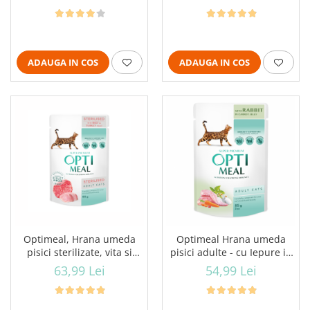
ADAUGA IN COS
ADAUGA IN COS
Optimeal, Hrana umeda
Optimeal Hrana umeda
pisici sterilizate, vita si
pisici adulte - cu Iepure in
curcan in jeleu, 12x85g
jeleu de morcovi, set
63,99 Lei
54,99 Lei
12*0,085kg