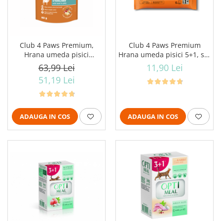
Club 4 Paws Premium,
Club 4 Paws Premium
Hrana umeda pisici
Hrana umeda pisici 5+1, set
sterilizate, vita in jeleu,
6*80g
63,99 Lei
11,90 Lei
24x80g
51,19 Lei
ADAUGA IN COS
ADAUGA IN COS