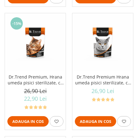
-15%
Dr.Trend Premium, Hrana
Dr.Trend Premium Hrana
umeda pisici sterilizate, cu
umeda pisici sterilizate, cu
somon, 12x85g
pui, 12x85g
26,90 Lei
26,90 Lei
22,90 Lei
ADAUGA IN COS
ADAUGA IN COS