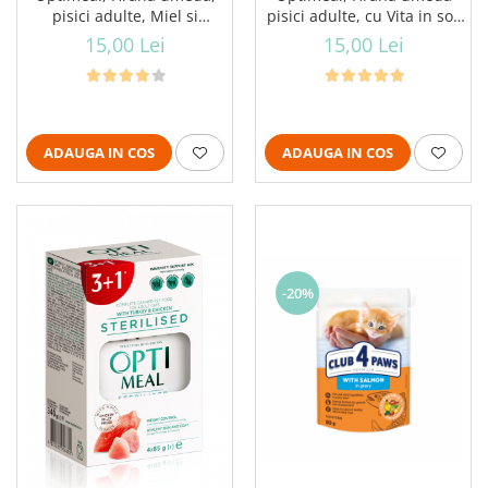
pisici adulte, Miel si
pisici adulte, cu Vita in sos
legume in jeleu, set 3+1,
de merisoare, set 3+1,
15,00 Lei
15,00 Lei
4x85g
4x85g
ADAUGA IN COS
ADAUGA IN COS
-20%