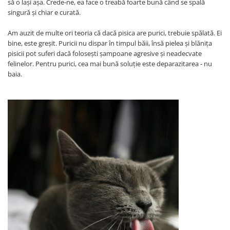
să o lași așa. Crede-ne, ea face o treabă foarte bună când se spală
singură și chiar e curată.
Am auzit de multe ori teoria că dacă pisica are purici, trebuie spălată. Ei
bine, este greșit. Puricii nu dispar în timpul băii, însă pielea și blănița
pisicii pot suferi dacă folosești șampoane agresive și neadecvate
felinelor. Pentru purici, cea mai bună soluție este deparazitarea - nu
baia.