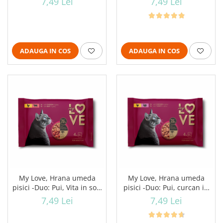
7,49 Lei
7,49 Lei
ADAUGA IN COS
ADAUGA IN COS
My Love, Hrana umeda
My Love, Hrana umeda
pisici -Duo: Pui, Vita in sos,
pisici -Duo: Pui, curcan in
set 4x85g
sos, set 4x85g
7,49 Lei
7,49 Lei