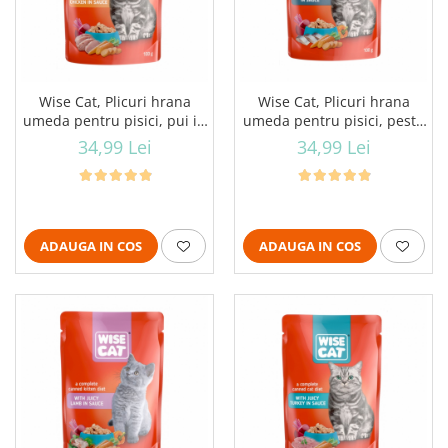
Wise Cat, Plicuri hrana
Wise Cat, Plicuri hrana
umeda pentru pisici, pui in
umeda pentru pisici, peste
sos, 24x100g
in sos, 24x100g
34,99 Lei
34,99 Lei
ADAUGA IN COS
ADAUGA IN COS