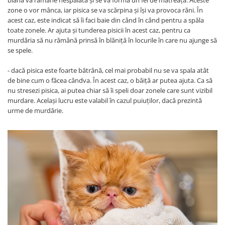
blana va rămâne nespălată și se va forma un fel de mătreață. Aceste
zone o vor mânca, iar pisica se va scărpina și își va provoca răni. În
acest caz, este indicat să îi faci baie din când în când pentru a spăla
toate zonele. Ar ajuta și tunderea pisicii în acest caz, pentru ca
murdăria să nu rămână prinsă în blăniță în locurile în care nu ajunge să
se spele.
- dacă pisica este foarte bătrână, cel mai probabil nu se va spala atât
de bine cum o făcea cândva. În acest caz, o băiță ar putea ajuta. Ca să
nu stresezi pisica, ai putea chiar să îi speli doar zonele care sunt vizibil
murdare. Același lucru este valabil în cazul puiuților, dacă prezintă
urme de murdărie.