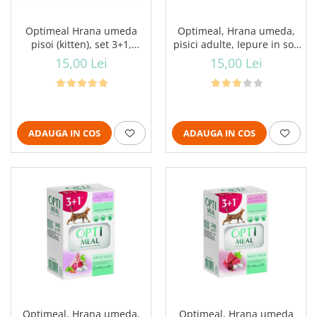
Optimeal Hrana umeda
Optimeal, Hrana umeda,
pisoi (kitten), set 3+1,
pisici adulte, Iepure in sos
4*0,085kg
alb, set 3+1, 4x85g
15,00 Lei
15,00 Lei
ADAUGA IN COS
ADAUGA IN COS
Optimeal, Hrana umeda,
Optimeal, Hrana umeda