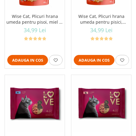
Wise Cat, Plicuri hrana
Wise Cat, Plicuri hrana
umeda pentru pisoi, miel in
umeda pentru pisici,
sos, 24x100g
curcan in sos, 24x100g
34,99 Lei
34,99 Lei
ADAUGA IN COS
ADAUGA IN COS