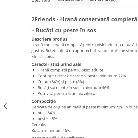
Descriere
2Friends - Hrană conservată completă 
– Bucăți cu pește în sos
Descriere produs
Hrană conservată completă pentru pisici adulte, cu bucăți 
gustos. Rețeta oferă un aport echilibrat de proteine și nutr
zilnică a pisicii.
Caracteristici principale
Hrană completă pentru pisici adulte
Conținut ridicat de carne și pește: minimum 72%
Cu pui (64%) și pește (8%)
Bucăți suculente în sos – minimum 46%
Potrivită pentru hrănirea zilnică
Compoziție
Derivate de origine animală și pește minimum 72% în bucăț
pui – 64%
pește – 8%
Cereale.
Bucăți minimum 46%.