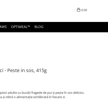
0,00
PAWS
OPTIMEAL™
BLOG
i - Peste in sos, 415g
sici adulte cu bucăți fragede de pui și pește în sos delicios.
și oferă o alimentație echilibrată în fiecare zi.