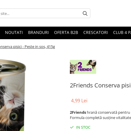
NOUTATI
BRANDURI
OFERTA B2B
CRESCATORI
CLUB 4 
nserva pisici - Peste in sos, 415g
2Friends Conserva pisic
4,99 Lei
2Friends
hrană conservată pentru pi
Formula completă susține vitalitatea 
IN STOC