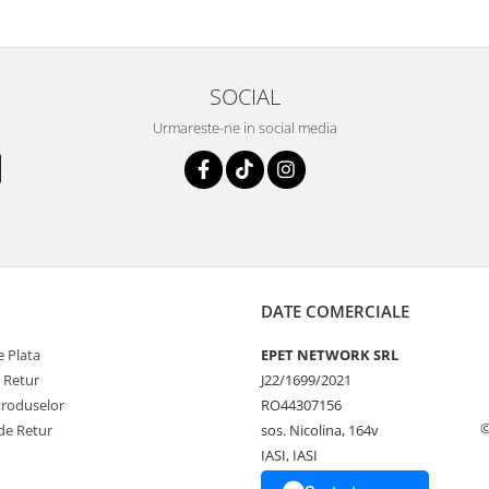
SOCIAL
Urmareste-ne in social media
DATE COMERCIALE
 Plata
EPET NETWORK SRL
e Retur
J22/1699/2021
Produselor
RO44307156
©
de Retur
sos. Nicolina, 164v
IASI, IASI