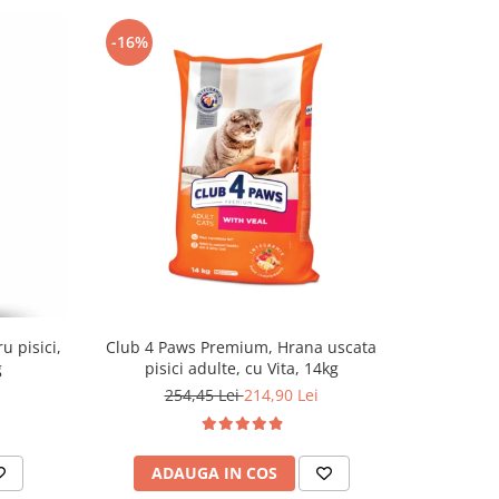
-16%
u pisici,
Club 4 Paws Premium, Hrana uscata
Optimeal H
g
pisici adulte, cu Vita, 14kg
- curcan s
254,45 Lei
214,90 Lei
ADAUGA IN COS
AD