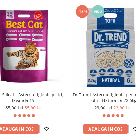
-18%
Dr.Trend Asternut igienic pentr
 Silicat - Asternut igienic pisici,
Tofu - Natural, 6L/2.5k
lavanda 15l
29,00 Lei
23,90 Lei
85,00 Lei
55,90 Lei
ADAUGA IN COS
ADAUGA IN COS