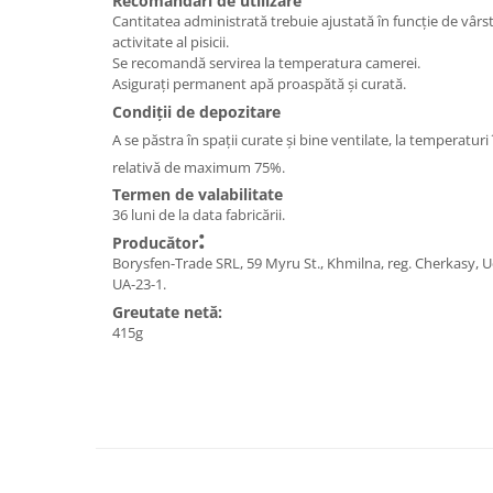
Recomandări de utilizare
Cantitatea administrată trebuie ajustată în funcție de vârst
activitate al pisicii.
Se recomandă servirea la temperatura camerei.
Asigurați permanent apă proaspătă și curată.
Condiții de depozitare
A se păstra în spații curate și bine ventilate, la temperaturi
relativă de maximum 75%.
Termen de valabilitate
36 luni de la data fabricării.
:
Producător
Borysfen-Trade SRL, 59 Myru St., Khmilna, reg. Cherkasy, Ucr
UA-23-1.
Greutate netă:
415g