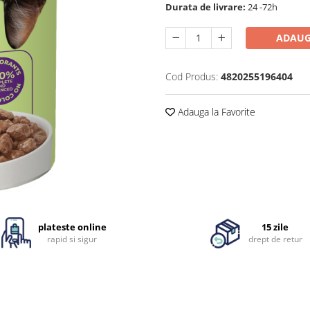
Durata de livrare:
24 -72h
ADAUG
Cod Produs:
4820255196404
Adauga la Favorite
plateste online
15 zile
rapid si sigur
drept de retur