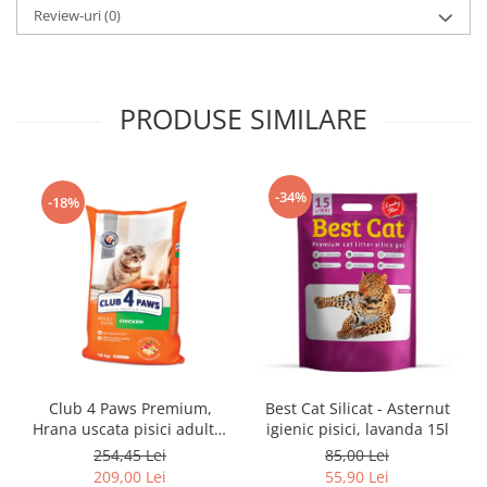
Review-uri
(0)
PRODUSE SIMILARE
-34%
-18%
Club 4 Paws Premium,
Best Cat Silicat - Asternut
Hrana uscata pisici adulte,
igienic pisici, lavanda 15l
cu Pui 14kg
254,45 Lei
85,00 Lei
209,00 Lei
55,90 Lei