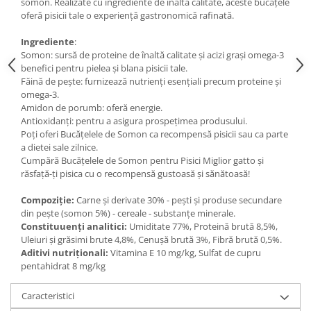
somon. Realizate cu ingrediente de înaltă calitate, aceste bucățele
oferă pisicii tale o experiență gastronomică rafinată.
Ingrediente
:
Somon: sursă de proteine de înaltă calitate și acizi grași omega-3
benefici pentru pielea și blana pisicii tale.
Făină de pește: furnizează nutrienți esențiali precum proteine și
omega-3.
Amidon de porumb: oferă energie.
Antioxidanți: pentru a asigura prospețimea produsului.
Poți oferi Bucățelele de Somon ca recompensă pisicii sau ca parte
a dietei sale zilnice.
Cumpără Bucățelele de Somon pentru Pisici Miglior gatto și
răsfață-ți pisica cu o recompensă gustoasă și sănătoasă!
Compoziție:
Carne și derivate 30% - pești și produse secundare
din pește (somon 5%) - cereale - substanțe minerale.
Constituuenți analitici:
Umiditate 77%, Proteină brută 8,5%,
Uleiuri și grăsimi brute 4,8%, Cenușă brută 3%, Fibră brută 0,5%.
Aditivi nutriționali:
Vitamina E 10 mg/kg, Sulfat de cupru
pentahidrat 8 mg/kg
Caracteristici