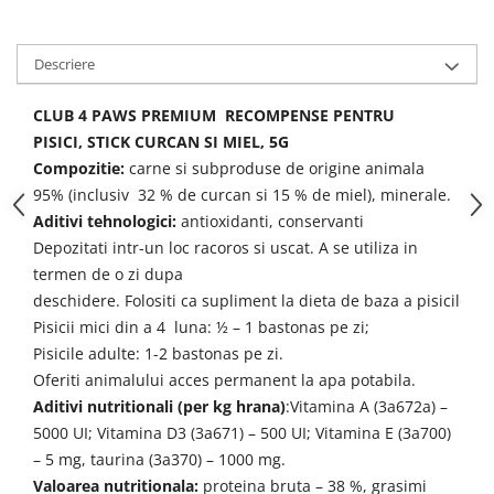
Descriere
CLUB 4 PAWS PREMIUM RECOMPENSE PENTRU
PISICI, STICK CURCAN SI MIEL, 5G
Compozitie:
carne si subproduse de origine animala
95% (inclusiv 32 % de curcan si 15 % de miel), minerale.
Aditivi tehnologici:
antioxidanti, conservanti
Depozitati intr-un loc racoros si uscat. A se utiliza in
termen de o zi dupa
deschidere. Folositi ca supliment la dieta de baza a pisicilor.
Pisicii mici din a 4 luna: ½ – 1 bastonas pe zi;
Pisicile adulte: 1-2 bastonas pe zi.
Oferiti animalului acces permanent la apa potabila.
Aditivi nutritionali (per kg hrana)
:Vitamina A (3
а
672
а
) –
5000 UI; Vitamina D3 (3
а
671) – 500 UI; Vitamina E (3
а
700)
– 5 mg, taurina (3
а
370) – 1000 mg.
Valoarea nutritionala:
proteina bruta – 38 %, grasimi