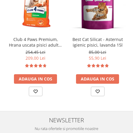
Club 4 Paws Premium,
Best Cat Silicat - Asternut
Hrana uscata pisici adulte,
igienic pisici, lavanda 15l
cu Pui 14kg
254,45 Lei
85,00 Lei
209,00 Lei
55,90 Lei
ADAUGA IN COS
ADAUGA IN COS
NEWSLETTER
Nu rata ofertele si promotiile noastre