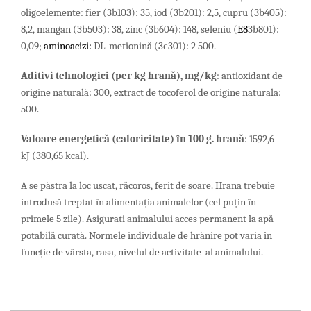
oligoelemente:
fier (3b103): 35, iod (3b201): 2,5, cupru (3b405):
8,2, mangan (3b503): 38, zinc (3b604): 148, seleniu (
E
8
3
b
801
):
0,09;
aminoacizi
:
DL-metionină (3с301): 2 500.
Aditivi tehnologici
(
per
kg
hran
ă)
, mg/kg
: antioxidant de
origine naturală: 300, extract de tocoferol de origine naturala:
500.
Valoare energetică (caloricitate) în 100 g. hrană
: 1592,6
kJ (380,65 kcal).
A se păstra la loc uscat, răcoros, ferit de soare. Hrana trebuie
introdusă treptat în alimentația animalelor (cel puțin în
primele 5 zile). Asigurati animalului acces permanent la apă
potabilă curată. Normele individuale de hrănire pot varia în
funcție de vârsta, rasa, nivelul de activitate al animalului.