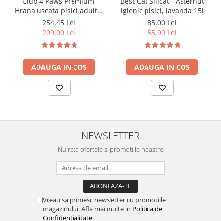
Club 4 Paws Premium,
Best Cat Silicat - Asternut
Hrana uscata pisici adulte,
igienic pisici, lavanda 15l
cu Pui 14kg
254,45 Lei
85,00 Lei
209,00 Lei
55,90 Lei
ADAUGA IN COS
ADAUGA IN COS
NEWSLETTER
Nu rata ofertele si promotiile noastre
Vreau sa primesc newsletter cu promotiile
magazinului. Afla mai multe in
Politica de
Confidentialitate