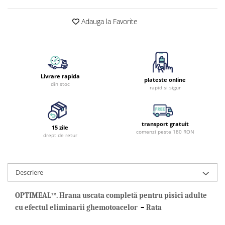
Adauga la Favorite
Livrare rapida
plateste online
din stoc
rapid si sigur
transport gratuit
15 zile
comenzi peste 180 RON
drept de retur
Descriere
OPTIMEAL™. Hrana uscata completă pentru pisici adulte
cu efectul eliminarii ghemotoacelor
–
Rata