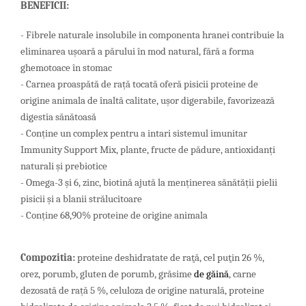
BENEFICII:
- Fibrele naturale insolubile in componenta hranei contribuie la
eliminarea ușoară a părului în mod natural, fără a forma
ghemotoace în stomac
- Carnea proaspătă de rață tocată oferă pisicii proteine ​​de
origine animala de înaltă calitate, ușor digerabile, favorizează
digestia sănătoasă
- Conține un complex pentru a intari sistemul imunitar
Immunity Support Mix, plante, fructe de pădure, antioxidanți
naturali și prebiotice
- Omega-3 și 6, zinc, biotină ajută la menținerea sănătății pielii
pisicii și a blanii strălucitoare
- Conține 68,90% proteine ​​de origine animala
Compozitia:
proteine deshidratate de raţă, cel puţin 26 %,
orez,
porumb, gluten de porumb, grăsime
de găină
,
carne
dezosată de rață 5 %, celuloza de origine naturală, proteine