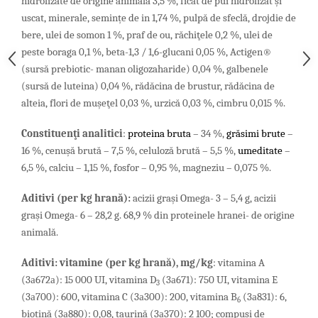
hidrolizate de origine animala 3,5 %, ficat de pui hidrolizat şi
uscat,
minerale, semințe de in 1,74 %,
pulpă de sfeclă, drojdie de
bere,
ulei de somon 1 %, praf de ou,
răchiţele 0,2 %, ulei de
peste boraga 0,1 %, beta-1,3 / 1,6-glucani 0,05 %, Actigen®
(sursă prebiotic- manan oligozaharide) 0,04 %,
galbenele
(sursă de luteina) 0,04 %,
rădăcina de brustur, rădăcina de
alteia,
flori de muşeţel 0,03 %, urzică 0,03 %, cimbru 0,015 %.
Constituenţi analitici
:
proteina bruta
– 34 %,
grăsimi brute
–
16 %, cenuşă brută – 7,5 %, celuloză brută – 5,5 %,
umeditate
–
6,5 %, calciu – 1,15 %, fosfor – 0,95 %, magneziu – 0,075 %.
Aditivi (p
er
kg
hran
ă
)
:
acizii graşi Omega- 3 – 5,4 g, acizii
grași Omega- 6 – 28,2 g. 68,9 % din proteinele hranei- de origine
animală.
Aditivi
:
vitamine
(
per
kg
hran
ă),
mg
/
kg
: vitamina A
(3а672а): 15 000 UI,
vitamina D
(3а671): 750 UI,
vitamina E
3
(3а700): 600,
vitamina C (3а300): 200,
vitamina B
(3а831): 6,
6
biotină (3а880): 0,08,
taurină (3а370): 2 100; compuşi de