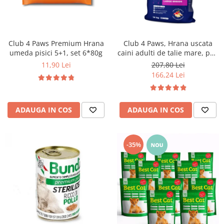
Club 4 Paws Premium Hrana
Club 4 Paws, Hrana uscata
umeda pisici 5+1, set 6*80g
caini adulti de talie mare, pui,
14kg
11,90 Lei
207,80 Lei
166,24 Lei
ADAUGA IN COS
ADAUGA IN COS
-35%