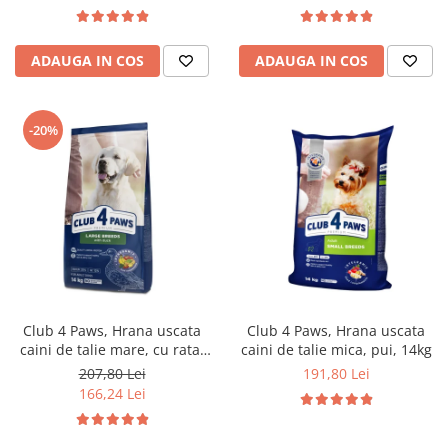
ADAUGA IN COS
ADAUGA IN COS
-20%
Club 4 Paws, Hrana uscata
Club 4 Paws, Hrana uscata
caini de talie mare, cu rata,
caini de talie mica, pui, 14kg
14kg
207,80 Lei
191,80 Lei
166,24 Lei