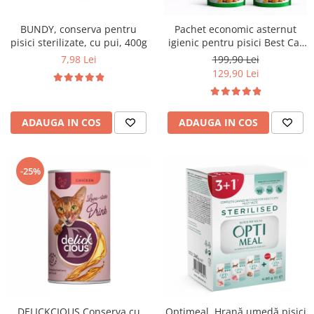
BUNDY, conserva pentru
Pachet economic asternut
pisici sterilizate, cu pui, 400g
igienic pentru pisici Best Cat
Silicat - Mar verde, 10 x 3.6l
7,98 Lei
199,90 Lei
129,90 Lei
ADAUGA IN COS
ADAUGA IN COS
-25%
DELICKCIOUS,Conserva cu
Optimeal, Hrană umedă pisici