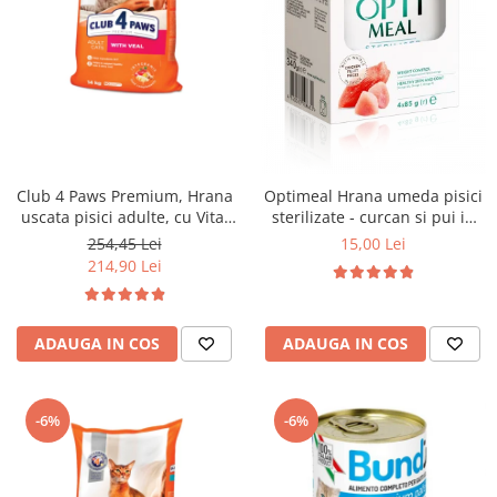
Club 4 Paws Premium, Hrana
Optimeal Hrana umeda pisici
uscata pisici adulte, cu Vita,
sterilizate - curcan si pui in
14kg
sos, set 3+1, 4*0,085kg
254,45 Lei
15,00 Lei
214,90 Lei
ADAUGA IN COS
ADAUGA IN COS
-6%
-6%