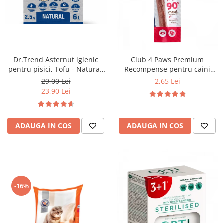
Dr.Trend Asternut igienic
Club 4 Paws Premium
pentru pisici, Tofu - Natural,
Recompense pentru caini
6L/2.5kg
stick cu vita, 12g
29,00 Lei
2,65 Lei
23,90 Lei
ADAUGA IN COS
ADAUGA IN COS
-16%