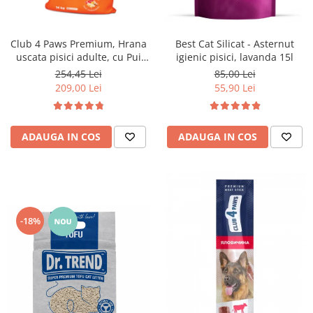
Club 4 Paws Premium, Hrana
Best Cat Silicat - Asternut
uscata pisici adulte, cu Pui
igienic pisici, lavanda 15l
14kg
254,45 Lei
85,00 Lei
209,00 Lei
55,90 Lei
ADAUGA IN COS
ADAUGA IN COS
-18%