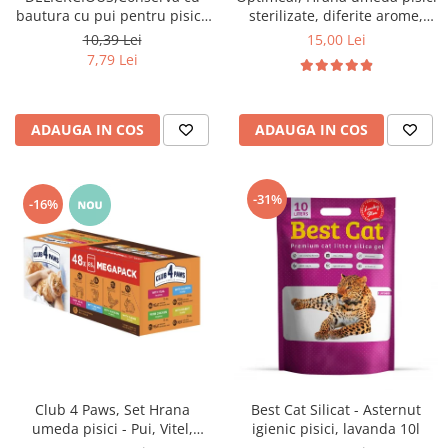
bautura cu pui pentru pisici,
sterilizate, diferite arome,
140g
(3+1), 0.34kg
10,39 Lei
15,00 Lei
7,79 Lei
ADAUGA IN COS
ADAUGA IN COS
-31%
-16%
Club 4 Paws, Set Hrana
Best Cat Silicat - Asternut
umeda pisici - Pui, Vitel,
igienic pisici, lavanda 10l
Somon si Iepure, 48x85g