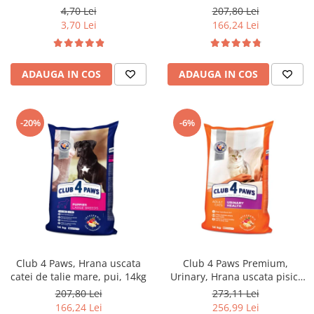
Dental Stick, 77g
4,70 Lei
207,80 Lei
3,70 Lei
166,24 Lei
ADAUGA IN COS
ADAUGA IN COS
-20%
-6%
Club 4 Paws, Hrana uscata
Club 4 Paws Premium,
catei de talie mare, pui, 14kg
Urinary, Hrana uscata pisici
adulte, 14kg
207,80 Lei
273,11 Lei
166,24 Lei
256,99 Lei