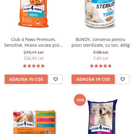
Club 4 Paws Premium,
BUNDY, conserva pentru
Sensitive, Hrana uscata pisici
pisici sterilizate, cu ton, 400g
adulte, 14kg
273,11 Lei
7,98 Lei
256,99 Lei
7,49 Lei
ADAUGA IN COS
ADAUGA IN COS
-20%