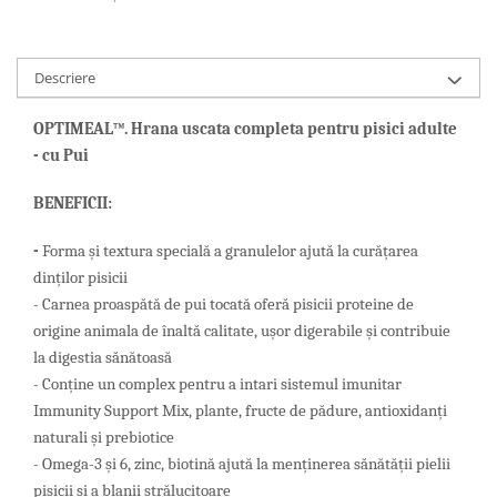
Descriere
OPTIMEAL™. Hrana uscata completa pentru pisici adulte
- cu Pui
BENEFICII:
-
Forma și textura specială a granulelor ajută la curățarea
dinților pisicii
- Carnea proaspătă de pui tocată oferă pisicii proteine ​​de
origine animala de înaltă calitate, ușor digerabile și contribuie
la digestia sănătoasă
- Conține un complex pentru a intari sistemul imunitar
Immunity Support Mix, plante, fructe de pădure, antioxidanți
naturali și prebiotice
- Omega-3 și 6, zinc, biotină ajută la menținerea sănătății pielii
pisicii și a blanii strălucitoare