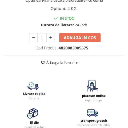
Optimeal Hrana uscata pisici adulte - cu Gaina
Optiuni
:
4 KG
IN STOC
Durata de livrare:
24 -72h
ADAUGA IN COS
Cod Produs:
4820083905575
Adauga la Favorite
Livrare rapida
plateste online
din stoc
rapid si sigur
transport gratuit
15 zile
comenzi peste 180 RON
drept de retur