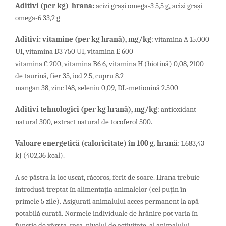
Aditivi (per kg) hrana:
acizi grași omega-3 5,5 g, acizi grași
omega-6 33,2 g
Aditivi: vitamine (per kg hrană), mg/kg
: vitamina A 15.000
UI, vitamina D3 750 UI, vitamina E 600
vitamina C 200, vitamina B6 6, vitamina H (biotină) 0,08, 2100
de taurină, fier 35, iod 2.5, cupru 8.2
mangan 38, zinc 148, seleniu 0,09, DL-metionină 2.500
Aditivi tehnologici (per kg hrană), mg/kg
: antioxidant
natural 300, extract natural de tocoferol 500.
Valoare energetică (caloricitate) în 100 g. hrană
: 1.683,43
kJ (402,36 kcal).
A se păstra la loc uscat, răcoros, ferit de soare. Hrana trebuie
introdusă treptat în alimentația animalelor (cel puțin în
primele 5 zile). Asigurati animalului acces permanent la apă
potabilă curată. Normele individuale de hrănire pot varia în
funcție de vârsta, rasa, nivelul de activitate al animalului.