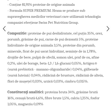
- Conține 81,91% proteine ​​de origine animala
- Formula SUPER PREMIUM. Hrana se produce sub
supravegherea medicilor veterinari care utilizează tehnologia
companiei elvețiene Swiss Pet Nutrition Group.
Compozitie:
proteine ​​de pui deshidratate, cel puțin 35%, orez,
porumb, grăsime de pui, carne de pui dezosată 5%, proteine ​​
hidrolizate de origine animala 3,5%, proteine ​​din porumb,
minerale, ficat de pui uscat hidrolizat, semințe de in 1,78%,
drojdie de bere, pulpă de sfeclă, somon ulei, praf de ou, afine
0,2%, ulei de borage, beta-1,3 / 1,6-glucani 0,05%, Actigen®
(sursă prebiotică - manano-oligozaharide) 0,04%, gălbenele
(sursă luteină) 0,04%, rădăcină de brusture, rădăcină de alteia,
flori de mușețel 0,03%, urzică 0,03%, cimbru 0,015%.
Constituenţi analitici:
proteina ​​bruta 34%, grăsime brută
16%, cenușă brută 6,6%, fibre brute 1,5%, calciu 1,25%, fosfor
1,05%, magneziu 0,09%