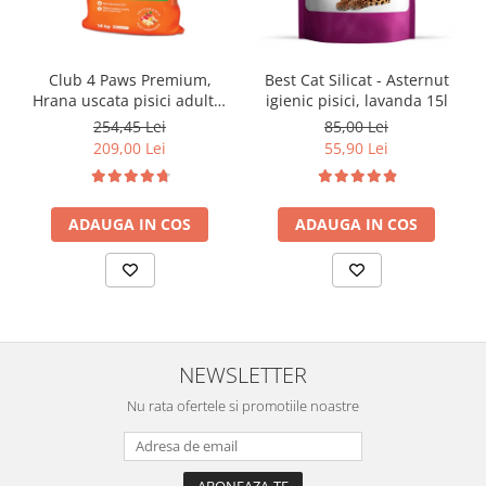
Club 4 Paws Premium,
Best Cat Silicat - Asternut
Hrana uscata pisici adulte,
igienic pisici, lavanda 15l
cu Pui 14kg
254,45 Lei
85,00 Lei
209,00 Lei
55,90 Lei
ADAUGA IN COS
ADAUGA IN COS
NEWSLETTER
Nu rata ofertele si promotiile noastre