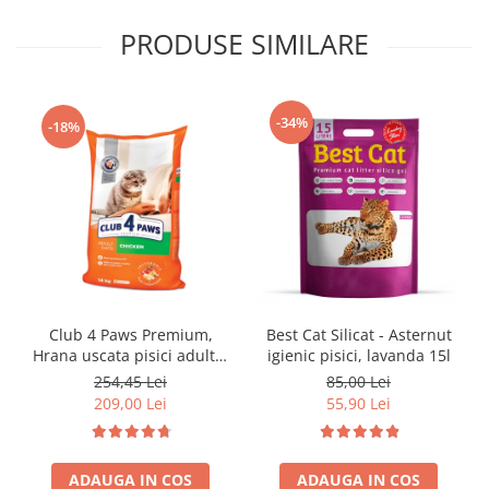
PRODUSE SIMILARE
-34%
-18%
Club 4 Paws Premium,
Best Cat Silicat - Asternut
Hrana uscata pisici adulte,
igienic pisici, lavanda 15l
cu Pui 14kg
254,45 Lei
85,00 Lei
209,00 Lei
55,90 Lei
ADAUGA IN COS
ADAUGA IN COS