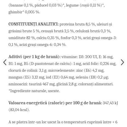
(banane 0,1 %, păducel 0,03 %)*, legume (roșii 0,11 %)*,
ghimbir* 0,005 %.
CONSTITUENȚI ANALITICI:
proteina bruta 8,5 %, uleiuri și
grăsimi brute 5 %, cenușă brută 2,5 %, celuloză brută 0,3 %,
umiditate 82 %, calciu 0,35 %, fosfor 0,3 %, acizi grași omega-3:
0,1 %, acizi grași omega-6: 0,34 %.
Aditivi (per 1 kg de hrană):
vitamine: D3: 200 UI, E: 16 mg,
B1: 1 mg, B5 (D-pantotenat de calciu): 1 mg, acid folic: 0,226 mg,
clorură de colină: 3,1 g; microelemente: zinc (E6) 4,2 mg,
mangan (E5) 3,12 mg, iod (E2) 0,64 mg, seleniu (E8) 0,2 μg;
aminoacizi: taurină 467 mg, glicină 2,8 g; coloranți alimentari.
*Ingrediente naturale, uscate.
Valoarea energetică (calorir) per 100 g de hrană:
347,43 kJ
(83,04 kcal).
A se păstra într-un loc uscat la o temperatură cuprinsă între + 6