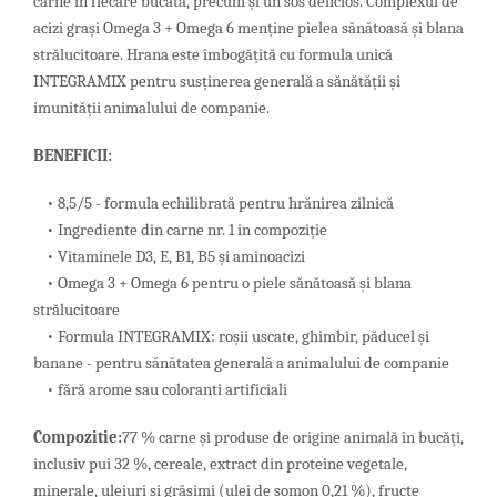
carne în fiecare bucata, precum și un sos delicios. Complexul de
acizi grași Omega 3 + Omega 6 menține pielea sănătoasă și blana
strălucitoare. Hrana este îmbogățită cu formula unică
INTEGRAMIX pentru susținerea generală a sănătății și
imunității animalului de companie.
BENEFICII:
• 8,5/5 - formula echilibrată pentru hrănirea zilnică
• Ingrediente din carne nr. 1 in compoziție
• Vitaminele D3, E, B1, B5 și aminoacizi
• Omega 3 + Omega 6 pentru o piele sănătoasă și blana
strălucitoare
• Formula INTEGRAMIX: roșii uscate, ghimbir, păducel și
banane - pentru sănătatea generală a animalului de companie
• fără arome sau coloranti artificiali
Compozitie:
77 % carne și produse de origine animală în bucăți,
inclusiv pui 32 %, cereale, extract din proteine vegetale,
minerale, uleiuri și grăsimi (ulei de somon 0,21 %), fructe