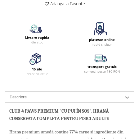
Adauga la Favorite
Livrare rapida
plateste online
din stoc
rapid si sigur
transport gratuit
15 zile
comenzi peste 180 RON
drept de retur
Descriere
CLUB 4 PAWS PREMIUM "CU PUI ÎN SOS". HRANĂ
CONSERVATĂ COMPLETĂ PENTRU PISICI ADULTE
Hrana premium umedă conține 77% carne și ingrediente din