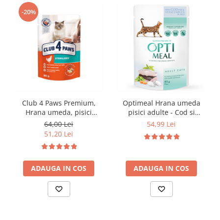
-20%
Club 4 Paws Premium,
Optimeal Hrana umeda
Hrana umeda, pisici
pisici adulte - Cod si
sterilizate, 24x80g
legume in jeleu, set
64,00 Lei
54,99 Lei
12*0,085kg
51,20 Lei
ADAUGA IN COS
ADAUGA IN COS