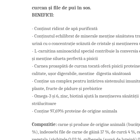
curcan şi file de pui în sos.
BENEFICII:
- Conținut ridicat de apă purificată
- Conținutul echilibrat de minerale menține sănătatea tr
urină cu o concentrație scăzută de cristale și menținere
- L-carnitina aminoacidul special contribuie la conversia
și menține silueta perfectă a pisicii
- Carnea proaspătă de curcan tocată oferă pisicii proteine 
calitate, ușor digerabile, mentine digestia sănătoasă
- Conține un complex pentru întărirea sistemului imuni
plante, fructe de pădure și prebiotice
- Omega-3 și 6, zinc, biotină ajută la menținerea sănătății pi
strălucitoare
- Conține 97,69% proteine ​​de origine animala
Compozitie:
carne şi produse de origine animală (bucăţe
%), îndeosebi file de carne de găină 17 %, de curcă 4 %, c
vegetala (răchiţele 0,03 %, galbenele (sursă de luteină) 