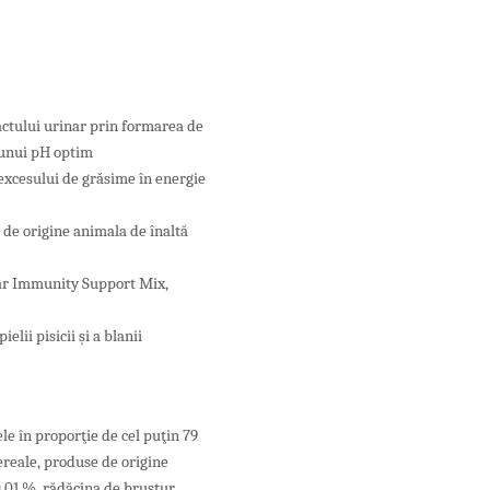
actului urinar prin formarea de
a unui pH optim
 excesului de grăsime în energie
​​de origine animala de înaltă
tar Immunity Support Mix,
elii pisicii și a blanii
le în proporţie de cel puţin 79
ereale, produse de origine
0,01 %, rădăcina de brustur,