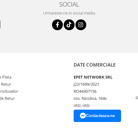
SOCIAL
Urmareste-ne in social media
DATE COMERCIALE
 Plata
EPET NETWORK SRL
e Retur
J22/1699/2021
Produselor
RO44307156
©
de Retur
sos. Nicolina, 164v
IASI, IASI
Contacteaza-ne