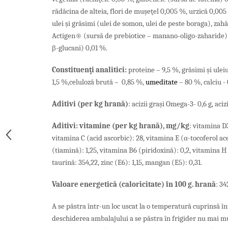
rădăcina de alteia, flori de muşeţel 0,005 %, urzică 0,00
ulei şi grăsimi (ulei de somon, ulei de peste boraga), zah
Actigen® (sursă de prebiotice – manano-oligo-zaharide
β-glucani) 0,01 %.
Constituenţi analitici:
proteine – 9,5 %, grăsimi şi ulei
1,5 %,celuloză brută – 0,85 %,
umeditate
– 80 %, calciu - 
Aditivi (per kg hrană)
: acizii graşi Omega-3- 0,6 g, aciz
Aditivi: vitamine (per kg hrană), mg/kg
: vitamina D3
vitamina C (acid ascorbic): 28, vitamina E (α-tocoferol ac
(tiamină): 1,25, vitamina B6 (piridoxină): 0,2, vitamina H 
taurină: 354,22, zinc (E6): 1,15, mangan (E5): 0,31.
Valoare energetică (caloricitate) în 100 g. hrană
:
342
A se păstra într-un loc uscat la o temperatură cuprinsă înt
deschiderea ambalajului a se păstra în frigider nu mai mu