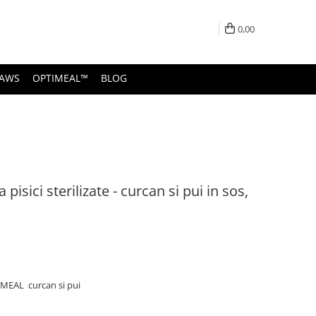
0,00
PAWS
OPTIMEAL™
BLOG
sici sterilizate - curcan si pui in sos,
IMEAL curcan si pui