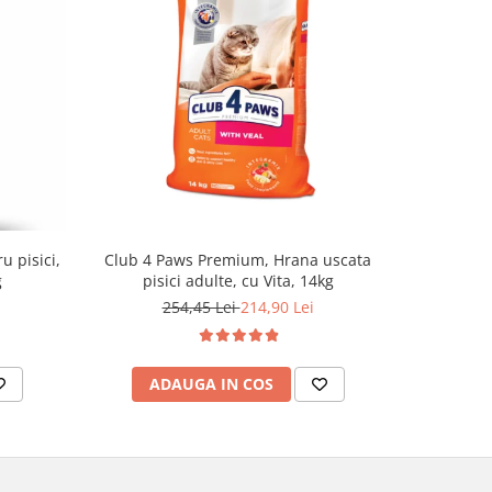
u pisici,
Club 4 Paws Premium, Hrana uscata
Optimeal H
g
pisici adulte, cu Vita, 14kg
- curcan s
254,45 Lei
214,90 Lei
ADAUGA IN COS
AD