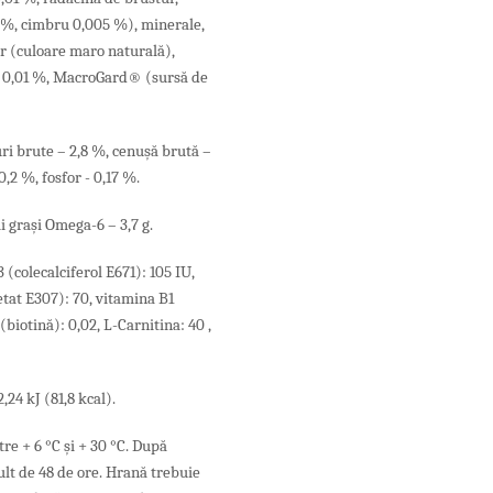
5 %, cimbru 0,005 %), minerale,
ăr (culoare maro naturală),
) 0,01 %, MacroGard® (sursă de
uri brute – 2,8 %,
cenuşă brută –
0,2 %, fosfor - 0,17 %.
ii grași Omega-6 – 3,7 g.
 (colecalciferol E671): 105 IU,
etat E307): 70, vitamina B1
(biotină): 0,02, L-Carnitina: 40 ,
,24 kJ (81,8 kcal).
re + 6 °C și + 30 °C. După
lt de 48 de ore. Hrană trebuie