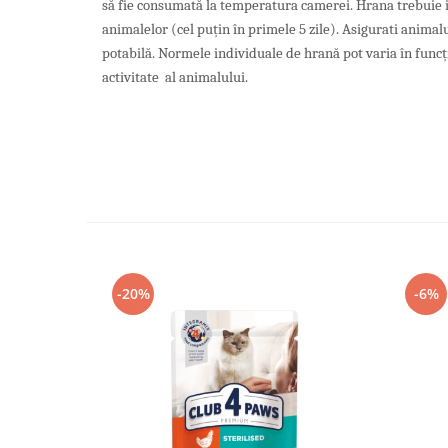
să fie consumată la temperatura camerei. Hrana trebuie i
animalelor (cel puțin în primele 5 zile). Asigurati anima
potabilă. Normele individuale de hrană pot varia în funcți
activitate al animalului.
-20%
-6%