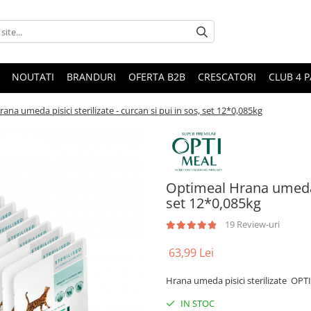
NOUTATI
BRANDURI
OFERTA B2B
CRESCATORI
CLUB 4 
ana umeda pisici sterilizate - curcan si pui in sos, set 12*0,085kg
Optimeal Hrana umeda pi
set 12*0,085kg
19 Review-uri
63,99 Lei
Hrana umeda pisici sterilizate OPT
IN STOC