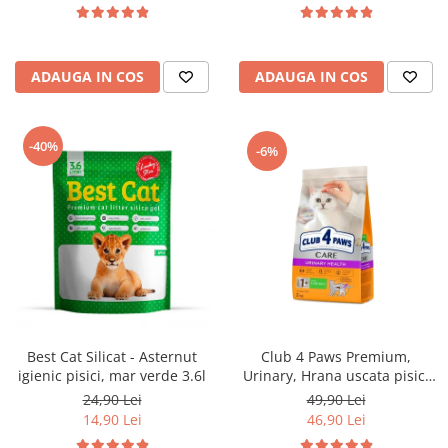
ADAUGA IN COS
ADAUGA IN COS
-40%
-6%
Club 4 Paws Premium,
Best Cat Silicat - Asternut
Urinary, Hrana uscata pisici
igienic pisici, mar verde 3.6l
adulte, 2kg
49,90 Lei
24,90 Lei
46,90 Lei
14,90 Lei