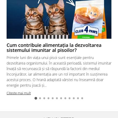
Cum contribuie alimentația la dezvoltarea
sistemului imunitar al pisoilor?
Primele luni din viața unui pisoi sunt esențiale pentru
dezvoltarea organismului. În această perioadă, sistemul imunitar
învață să recunoască și să răspundă la factorii din mediul
înconjurător, iar alimentația are un rol important în susținerea
acestui proces. O hrană adaptată vârstei nu înseamnă doar
energie pentru joacă și...
s
Citeste mai mult