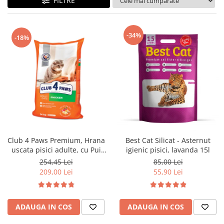
FILTRE
-34%
-18%
Club 4 Paws Premium, Hrana
Best Cat Silicat - Asternut
uscata pisici adulte, cu Pui
igienic pisici, lavanda 15l
14kg
254,45 Lei
85,00 Lei
209,00 Lei
55,90 Lei
ADAUGA IN COS
ADAUGA IN COS