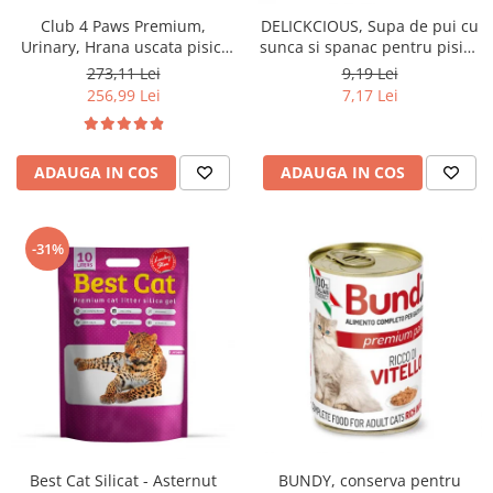
Club 4 Paws Premium,
DELICKCIOUS, Supa de pui cu
Urinary, Hrana uscata pisici
sunca si spanac pentru pisici,
adulte, 14kg
80g
273,11 Lei
9,19 Lei
256,99 Lei
7,17 Lei
ADAUGA IN COS
ADAUGA IN COS
-31%
BUNDY, conserva pentru
Best Cat Silicat - Asternut