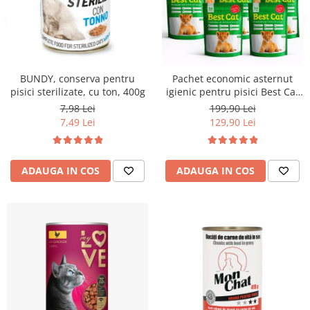
BUNDY, conserva pentru
Pachet economic asternut
pisici sterilizate, cu ton, 400g
igienic pentru pisici Best Cat
Silicat - Mar verde, 10 x 3.6l
7,98 Lei
199,90 Lei
7,49 Lei
129,90 Lei
ADAUGA IN COS
ADAUGA IN COS