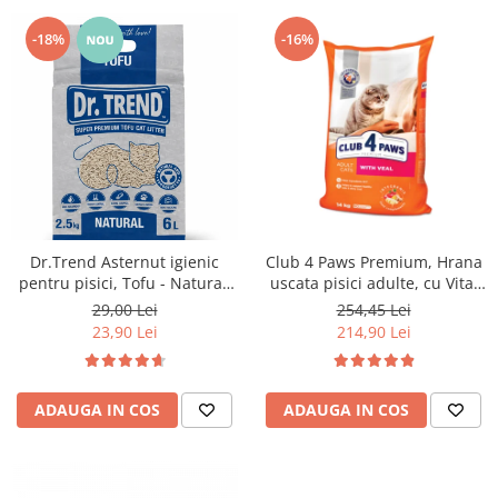
-18%
-16%
Dr.Trend Asternut igienic
Club 4 Paws Premium, Hrana
pentru pisici, Tofu - Natural,
uscata pisici adulte, cu Vita,
6L/2.5kg
14kg
29,00 Lei
254,45 Lei
23,90 Lei
214,90 Lei
ADAUGA IN COS
ADAUGA IN COS