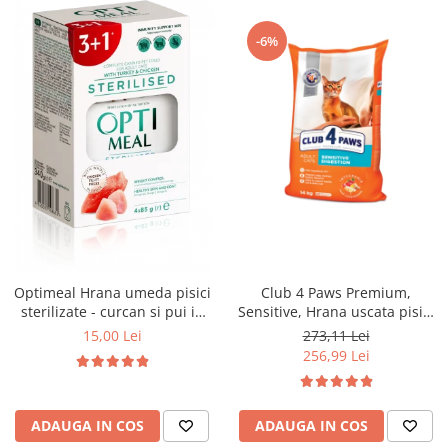
-6%
Optimeal Hrana umeda pisici
Club 4 Paws Premium,
sterilizate - curcan si pui in
Sensitive, Hrana uscata pisici
sos, set 3+1, 4*0,085kg
adulte, 14kg
15,00 Lei
273,11 Lei
256,99 Lei
ADAUGA IN COS
ADAUGA IN COS