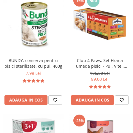
-16%
BUNDY, conserva pentru
Club 4 Paws, Set Hrana
pisici sterilizate, cu pui, 400g
umeda pisici - Pui, Vitel,
Somon si Iepure, 48x85g
7,98 Lei
106,50 Lei
89,00 Lei
ADAUGA IN COS
ADAUGA IN COS
-25%