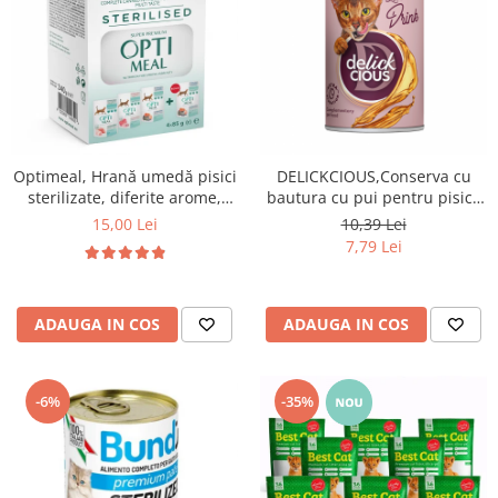
Optimeal, Hrană umedă pisici
DELICKCIOUS,Conserva cu
sterilizate, diferite arome,
bautura cu pui pentru pisici,
(3+1), 0.34kg
140g
15,00 Lei
10,39 Lei
7,79 Lei
ADAUGA IN COS
ADAUGA IN COS
-6%
-35%