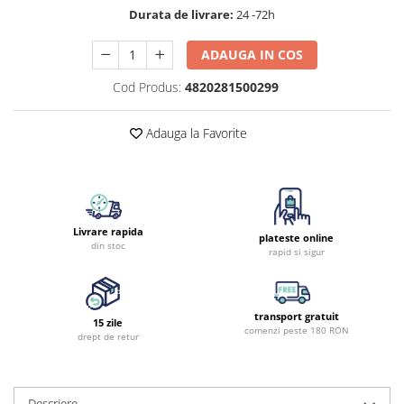
Durata de livrare:
24 -72h
ADAUGA IN COS
Cod Produs:
4820281500299
Adauga la Favorite
Livrare rapida
plateste online
din stoc
rapid si sigur
transport gratuit
15 zile
comenzi peste 180 RON
drept de retur
Descriere