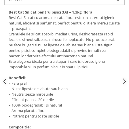
Best Cat Silicat pentru pisici 3.6l – 1.3kg, floral
Best Cat Silicat cu aroma delicata floral este un asternut igienic
natural, eficient si parfumat, perfect pentru o litiera mereu curata
si proaspata.
Granulele de silicat absorb imediat urina, deshidrateaza rapid
fecalele si neutralizeaza mirosurile neplacute. Nu produce praf,
nu face bulgari si nu se lipeste de labute sau blana. Este sigur
pentru pisici, complet biodegradabil si previne inmultirea
bacteriilor datorita efectului antibacterian natural.
Este alegerea ideala pentru stapanii care isi doresc igiena
impecabila si un parfum placut in spatiul pisicii.
Beneficii:
– Fara praf
– Nu se lipeste de labute sau blana
– Neutralizeaza mirosurile
– Eficient pana la 30 de zile
– 100% biodegradabil si natural
– Aroma placuta floral
– Potrivit pentru toate pisicile
Compozitie: