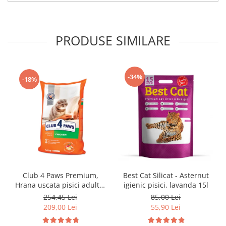
PRODUSE SIMILARE
-34%
-18%
Club 4 Paws Premium,
Best Cat Silicat - Asternut
Hrana uscata pisici adulte,
igienic pisici, lavanda 15l
cu Pui 14kg
254,45 Lei
85,00 Lei
209,00 Lei
55,90 Lei