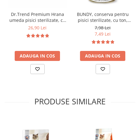
Dr.Trend Premium Hrana
BUNDY, conserva pentru
umeda pisici sterilizate, cu
pisici sterilizate, cu ton,
pui, 12x85g
400g
26,90 Lei
7,98 Lei
7,49 Lei
ADAUGA IN COS
ADAUGA IN COS
PRODUSE SIMILARE