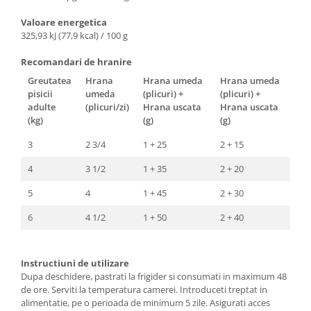
Valoare energetica
325,93 kJ (77,9 kcal) / 100 g
Recomandari de hranire
Greutatea
Hrana
Hrana umeda
Hrana umeda
pisicii
umeda
(plicuri) +
(plicuri) +
adulte
(plicuri/zi)
Hrana uscata
Hrana uscata
(kg)
(g)
(g)
3
2 3/4
1 + 25
2 + 15
4
3 1/2
1 + 35
2 + 20
5
4
1 + 45
2 + 30
6
4 1/2
1 + 50
2 + 40
Instructiuni de utilizare
Dupa deschidere, pastrati la frigider si consumati in maximum 48
de ore. Serviti la temperatura camerei. Introduceti treptat in
alimentatie, pe o perioada de minimum 5 zile. Asigurati acces