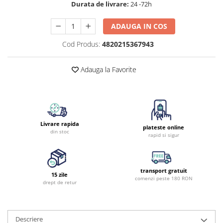
Durata de livrare:
24 -72h
ADAUGA IN COS
Cod Produs:
4820215367943
Adauga la Favorite
Livrare rapida
plateste online
din stoc
rapid si sigur
transport gratuit
15 zile
comenzi peste 180 RON
drept de retur
Descriere