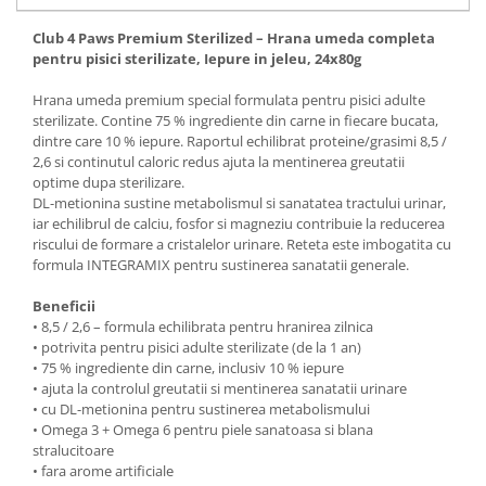
Club 4 Paws Premium Sterilized – Hrana umeda completa
pentru pisici sterilizate, Iepure in jeleu, 24x80g
Hrana umeda premium special formulata pentru pisici adulte
sterilizate. Contine 75 % ingrediente din carne in fiecare bucata,
dintre care 10 % iepure. Raportul echilibrat proteine/grasimi 8,5 /
2,6 si continutul caloric redus ajuta la mentinerea greutatii
optime dupa sterilizare.
DL-metionina sustine metabolismul si sanatatea tractului urinar,
iar echilibrul de calciu, fosfor si magneziu contribuie la reducerea
riscului de formare a cristalelor urinare. Reteta este imbogatita cu
formula INTEGRAMIX pentru sustinerea sanatatii generale.
Beneficii
• 8,5 / 2,6 – formula echilibrata pentru hranirea zilnica
• potrivita pentru pisici adulte sterilizate (de la 1 an)
• 75 % ingrediente din carne, inclusiv 10 % iepure
• ajuta la controlul greutatii si mentinerea sanatatii urinare
• cu DL-metionina pentru sustinerea metabolismului
• Omega 3 + Omega 6 pentru piele sanatoasa si blana
stralucitoare
• fara arome artificiale