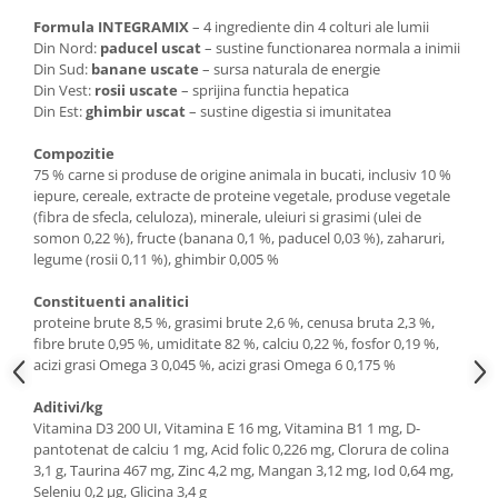
Formula INTEGRAMIX
– 4 ingrediente din 4 colturi ale lumii
Din Nord:
paducel uscat
– sustine functionarea normala a inimii
Din Sud:
banane uscate
– sursa naturala de energie
Din Vest:
rosii uscate
– sprijina functia hepatica
Din Est:
ghimbir uscat
– sustine digestia si imunitatea
Compozitie
75 % carne si produse de origine animala in bucati, inclusiv 10 %
iepure, cereale, extracte de proteine vegetale, produse vegetale
(fibra de sfecla, celuloza), minerale, uleiuri si grasimi (ulei de
somon 0,22 %), fructe (banana 0,1 %, paducel 0,03 %), zaharuri,
legume (rosii 0,11 %), ghimbir 0,005 %
Constituenti analitici
proteine brute 8,5 %, grasimi brute 2,6 %, cenusa bruta 2,3 %,
fibre brute 0,95 %, umiditate 82 %, calciu 0,22 %, fosfor 0,19 %,
acizi grasi Omega 3 0,045 %, acizi grasi Omega 6 0,175 %
Aditivi/kg
Vitamina D3 200 UI, Vitamina E 16 mg, Vitamina B1 1 mg, D-
pantotenat de calciu 1 mg, Acid folic 0,226 mg, Clorura de colina
3,1 g, Taurina 467 mg, Zinc 4,2 mg, Mangan 3,12 mg, Iod 0,64 mg,
Seleniu 0,2 μg, Glicina 3,4 g