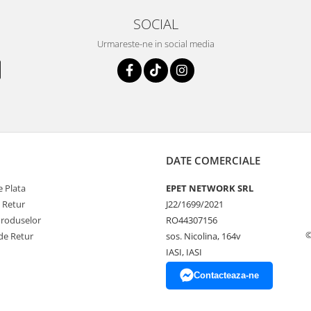
SOCIAL
Urmareste-ne in social media
DATE COMERCIALE
 Plata
EPET NETWORK SRL
e Retur
J22/1699/2021
Produselor
RO44307156
©
de Retur
sos. Nicolina, 164v
IASI, IASI
Contacteaza-ne