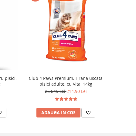
u pisici,
Club 4 Paws Premium, Hrana uscata
Optimeal H
g
pisici adulte, cu Vita, 14kg
- curcan s
254,45 Lei
214,90 Lei
ADAUGA IN COS
AD