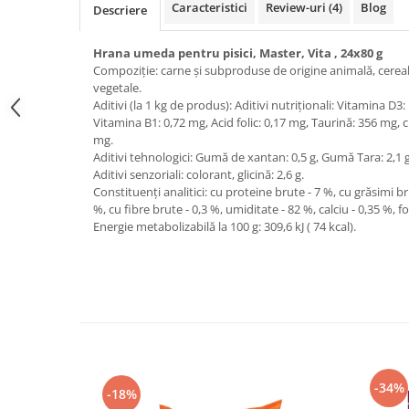
Caracteristici
Review-uri
(4)
Blog
Descriere
Hrana umeda pentru pisici, Master, Vita , 24x80 g
Compoziție: carne și subproduse de origine animală, cereal
vegetale.
Aditivi (la 1 kg de produs): Aditivi nutriționali: Vitamina D3
Vitamina В1: 0,72 mg, Acid folic: 0,17 mg, Taurină: 356 mg, cl
mg.
Aditivi tehnologici: Gumă de xantan: 0,5 g, Gumă Tara: 2,1 
Aditivi senzoriali: colorant, glicină: 2,6 g.
Constituenți analitici: сu proteine brute - 7 %, сu grăsimi br
%, сu fibre brute - 0,3 %, umiditate - 82 %, calciu - 0,35 %, fo
Energie metabolizabilă la 100 g: 309,6 kJ ( 74 kcal).
-34%
-18%