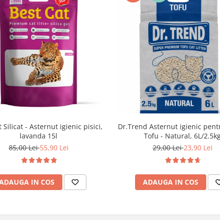
Dr.Trend Asternut igienic pentr
 Silicat - Asternut igienic pisici,
Tofu - Natural, 6L/2.5k
lavanda 15l
29,00 Lei
23,90 Lei
85,00 Lei
55,90 Lei
ADAUGA IN COS
ADAUGA IN COS