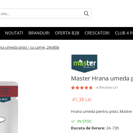
NOUTATI
BRANDURI
OFERTA B2B
CRESCATORI
CLUB 4 
a umeda pisici - cu carne, 24x80g
Master Hrana umeda pi
4 Review-uri
41,38 Lei
Hrana umeda pentru pisici, Master
IN STOC
Durata de livrare:
24 -72h