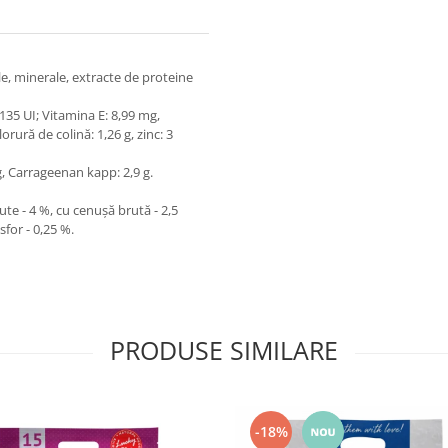
e, minerale, extracte de proteine
: 135 UI; Vitamina E: 8,99 mg,
orură de colină: 1,26 g, zinc: 3
g, Carrageenan kapp: 2,9 g.
ute - 4 %, сu cenușă brută - 2,5
sfor - 0,25 %.
PRODUSE SIMILARE
-18%