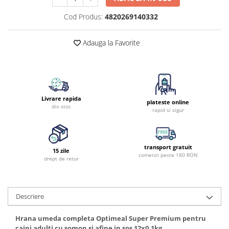
Cod Produs:
4820269140332
Adauga la Favorite
Livrare rapida
plateste online
din stoc
rapid si sigur
transport gratuit
15 zile
comenzi peste 180 RON
drept de retur
Descriere
Hrana umeda completa Optimeal Super Premium pentru
caini adulti cu somon si afine in sos 12x0,1kg