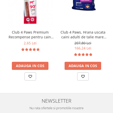
Club 4 Paws Premium
Club 4 Paws, Hrana uscata
Recompense pentru caini
caini adulti de talie mare,
stick cu vita, 12g
pui, 14kg
2,65 Lei
207,80 Lei
166,24 Lei
ADAUGA IN COS
ADAUGA IN COS
NEWSLETTER
Nu rata ofertele si promotiile noastre