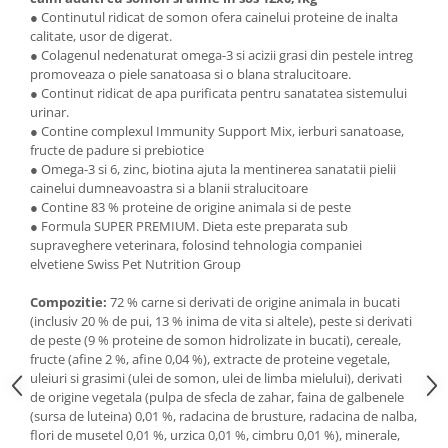
● Continutul ridicat de somon ofera cainelui proteine de inalta
calitate, usor de digerat.
● Colagenul nedenaturat omega-3 si acizii grasi din pestele intreg
promoveaza o piele sanatoasa si o blana stralucitoare.
● Continut ridicat de apa purificata pentru sanatatea sistemului
urinar.
● Contine complexul Immunity Support Mix, ierburi sanatoase,
fructe de padure si prebiotice
● Omega-3 si 6, zinc, biotina ajuta la mentinerea sanatatii pielii
cainelui dumneavoastra si a blanii stralucitoare
● Contine 83 % proteine de origine animala si de peste
● Formula SUPER PREMIUM. Dieta este preparata sub
supraveghere veterinara, folosind tehnologia companiei
elvetiene Swiss Pet Nutrition Group
Compozitie:
72 % carne si derivati de origine animala in bucati
(inclusiv 20 % de pui, 13 % inima de vita si altele), peste si derivati
de peste (9 % proteine de somon hidrolizate in bucati), cereale,
fructe (afine 2 %, afine 0,04 %), extracte de proteine vegetale,
uleiuri si grasimi (ulei de somon, ulei de limba mielului), derivati
de origine vegetala (pulpa de sfecla de zahar, faina de galbenele
(sursa de luteina) 0,01 %, radacina de brusture, radacina de nalba,
flori de musetel 0,01 %, urzica 0,01 %, cimbru 0,01 %), minerale,