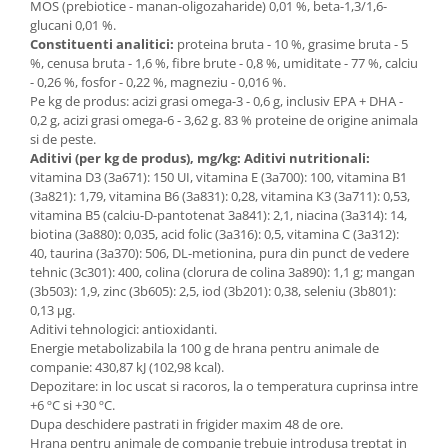
MOS (prebiotice - manan-oligozaharide) 0,01 %, beta-1,3/1,6-
glucani 0,01 %.
Constituenti analitici:
proteina bruta - 10 %, grasime bruta - 5
%, cenusa bruta - 1,6 %, fibre brute - 0,8 %, umiditate - 77 %, calciu
- 0,26 %, fosfor - 0,22 %, magneziu - 0,016 %.
Pe kg de produs: acizi grasi omega-3 - 0,6 g, inclusiv EPA + DHA -
0,2 g, acizi grasi omega-6 - 3,62 g. 83 % proteine de origine animala
si de peste.
Aditivi (per kg de produs), mg/kg: Aditivi nutritionali:
vitamina D3 (3a671): 150 UI, vitamina Е (3a700): 100, vitamina В1
(3а821): 1,79, vitamina B6 (3a831): 0,28, vitamina К3 (3а711): 0,53,
vitamina В5 (calciu-D-pantotenat 3а841): 2,1, niacina (3а314): 14,
biotina (3a880): 0,035, acid folic (3а316): 0,5, vitamina C (3a312):
40, taurina (3a370): 506, DL-metionina, pura din punct de vedere
tehnic (3с301): 400, colina (clorura de colina 3а890): 1,1 g; mangan
(3b503): 1,9, zinc (3b605): 2,5, iod (3b201): 0,38, seleniu (3b801):
0,13 μg.
Aditivi tehnologici: antioxidanti.
Energie metabolizabila la 100 g de hrana pentru animale de
companie: 430,87 kJ (102,98 kcal).
Depozitare: in loc uscat si racoros, la o temperatura cuprinsa intre
+6 ºС si +30 ºС.
Dupa deschidere pastrati in frigider maxim 48 de ore.
Hrana pentru animale de companie trebuie introdusa treptat in