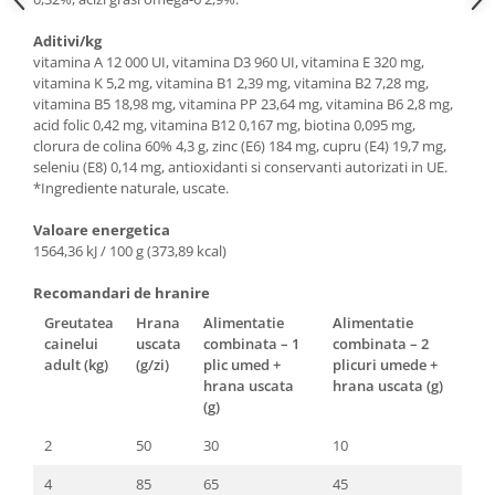
Aditivi/kg
vitamina A 12 000 UI, vitamina D3 960 UI, vitamina E 320 mg,
vitamina K 5,2 mg, vitamina B1 2,39 mg, vitamina B2 7,28 mg,
vitamina B5 18,98 mg, vitamina PP 23,64 mg, vitamina B6 2,8 mg,
acid folic 0,42 mg, vitamina B12 0,167 mg, biotina 0,095 mg,
clorura de colina 60% 4,3 g, zinc (E6) 184 mg, cupru (E4) 19,7 mg,
seleniu (E8) 0,14 mg, antioxidanti si conservanti autorizati in UE.
*Ingrediente naturale, uscate.
Valoare energetica
1564,36 kJ / 100 g (373,89 kcal)
Recomandari de hranire
Greutatea
Hrana
Alimentatie
Alimentatie
cainelui
uscata
combinata – 1
combinata – 2
adult (kg)
(g/zi)
plic umed +
plicuri umede +
hrana uscata
hrana uscata (g)
(g)
2
50
30
10
4
85
65
45