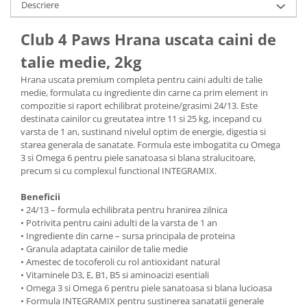
Descriere
Club 4 Paws Hrana uscata caini de
talie medie, 2kg
Hrana uscata premium completa pentru caini adulti de talie
medie, formulata cu ingrediente din carne ca prim element in
compozitie si raport echilibrat proteine/grasimi 24/13. Este
destinata cainilor cu greutatea intre 11 si 25 kg, incepand cu
varsta de 1 an, sustinand nivelul optim de energie, digestia si
starea generala de sanatate. Formula este imbogatita cu Omega
3 si Omega 6 pentru piele sanatoasa si blana stralucitoare,
precum si cu complexul functional INTEGRAMIX.
Beneficii
• 24/13 – formula echilibrata pentru hranirea zilnica
• Potrivita pentru caini adulti de la varsta de 1 an
• Ingrediente din carne – sursa principala de proteina
• Granula adaptata cainilor de talie medie
• Amestec de tocoferoli cu rol antioxidant natural
• Vitaminele D3, E, B1, B5 si aminoacizi esentiali
• Omega 3 si Omega 6 pentru piele sanatoasa si blana lucioasa
• Formula INTEGRAMIX pentru sustinerea sanatatii generale