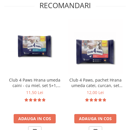
RECOMANDARI
Club 4 Paws Hrana umeda
Club 4 Paws, pachet Hrana
caini - cu miel, set 5+1,
umeda catei, curcan, set
6*80 g
5+1, 6x80 g
11,50 Lei
12,00 Lei
ADAUGA IN COS
ADAUGA IN COS