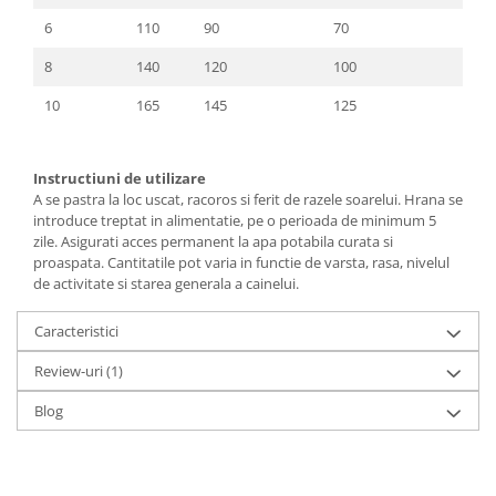
6
110
90
70
8
140
120
100
10
165
145
125
Instructiuni de utilizare
A se pastra la loc uscat, racoros si ferit de razele soarelui. Hrana se
introduce treptat in alimentatie, pe o perioada de minimum 5
zile. Asigurati acces permanent la apa potabila curata si
proaspata. Cantitatile pot varia in functie de varsta, rasa, nivelul
de activitate si starea generala a cainelui.
Caracteristici
Review-uri
(1)
Blog