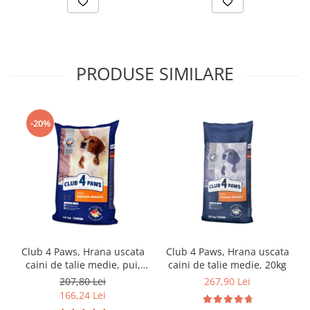
PRODUSE SIMILARE
-20%
Club 4 Paws, Hrana uscata
Club 4 Paws, Hrana uscata
caini de talie medie, pui,
caini de talie medie, 20kg
14kg
207,80 Lei
267,90 Lei
166,24 Lei