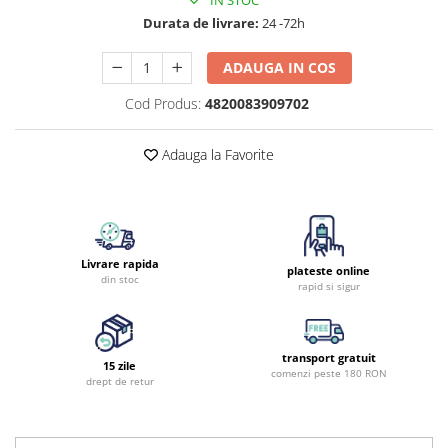
IN STOC
Durata de livrare:
24 -72h
ADAUGA IN COS
Cod Produs:
4820083909702
Adauga la Favorite
Livrare rapida
plateste online
din stoc
rapid si sigur
transport gratuit
15 zile
comenzi peste 180 RON
drept de retur