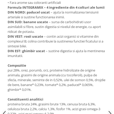
• Fara arome sau coloranti artificiali
Formula INTEGRAMIX – 4 ingrediente din 4 colturi ale lumii
DIN NORD:
paducel uscat
– ajuta la normalizarea tensiunii
arteriale si sustine functionarea inimii.
DIN SUD:
banane uscate
– sursa de carbohidrati usor
asimilabili si fibre, sustin digestia si nivelul de energie, cu aport
ridicat de potasiu.
DIN VEST:
rosii uscate
– contin acizi organici si vitamine din
complexul B; colina contribuie la sustinerea functiei ficatului si a
sintezei bilei.
DIN EST:
ghimbir uscat
– sustine digestia si ajuta la mentinerea
imunitatii.
Compozitie
pui 28%, orez, porumb, orz, proteine hidrolizate de origine
animala, grasimi de origine animala (cu tocoferoli), pulpa de
sfecla, minerale, seminte de in 0,52%, ulei de somon 0,5%, drojdie
de bere, banane* 0,23%, tomate* 0,2%, paducel* 0,065%,
ghimbir* 0,01%.
Constituenti analitici
proteina bruta 24%, grasimi brute 13%, cenusa bruta 6,3%,
celuloza bruta 2,2%, calciu 1,3%, fosfor 1%, acizi grasi omega-3
0,32%, acizi grasi omega-6 2,9%.