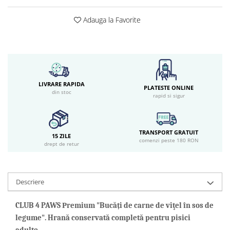
Adauga la Favorite
LIVRARE RAPIDA
PLATESTE ONLINE
din stoc
rapid si sigur
TRANSPORT GRATUIT
15 ZILE
comenzi peste 180 RON
drept de retur
Descriere
CLUB 4 PAWS Рremium "Bucăți de carne de viţel în sos de
legume". Hrană conservată completă pentru pisici