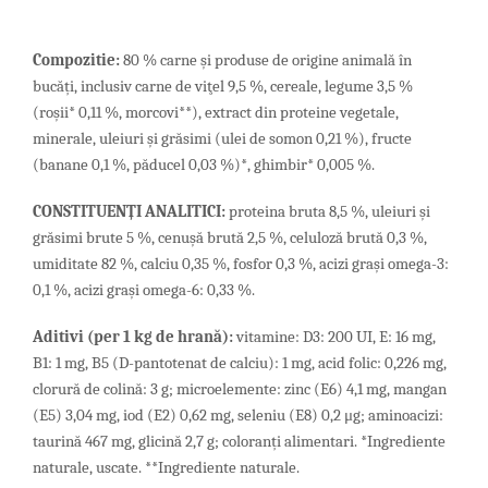
Compozitie:
80 % carne și produse de origine animală în
bucăți, inclusiv carne de viţel 9,5 %, cereale, legume 3,5 %
(roșii* 0,11 %, morcovi**), extract din proteine vegetale,
minerale, uleiuri și grăsimi (ulei de somon 0,21 %), fructe
(banane 0,1 %, păducel 0,03 %)*, ghimbir* 0,005 %.
CONSTITUENȚI ANALITICI:
proteina bruta 8,5 %, uleiuri și
grăsimi brute 5 %, cenușă brută 2,5 %, celuloză brută 0,3 %,
umiditate 82 %, calciu 0,35 %, fosfor 0,3 %, acizi grași omega-3:
0,1 %, acizi grași omega-6: 0,33 %.
Aditivi (per 1 kg de hrană):
vitamine: D3: 200 UI, E: 16 mg,
B1: 1 mg, B5 (D-pantotenat de calciu): 1 mg, acid folic: 0,226 mg,
clorură de colină: 3 g; microelemente: zinc (E6) 4,1 mg, mangan
(E5) 3,04 mg, iod (E2) 0,62 mg, seleniu (E8) 0,2 μg; aminoacizi:
taurină 467 mg, glicină 2,7 g; coloranți alimentari. *Ingrediente
naturale, uscate. **Ingrediente naturale.