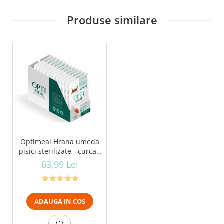
Produse similare
Optimeal Hrana umeda
pisici sterilizate - curcan
si pui in sos, set
63,99 Lei
12*0,085kg
ADAUGA IN COS