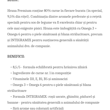
adulte.
Hrana Premium conține 80% carne în fiecare bucata (în special,
9,5% din vițel). Combinația dintre aromele preferate și o rețetă
specială pentru sos de legume va fi excelenta chiar și pentru
cele mai exigente pisici. Hrana este îmbogățită cu Omega 3 +
Omega 6 pentru o piele sănătoasă și blana strălucitoare, precum
și INTEGRAMIX pentru susținerea generală a sănătății
animalului dvs. de companie.
BENEFICII:
• 8,5/5 - formula echilibrată pentru hrănirea zilnică
• Ingrediente de carne nr. 1 in compoziție
• Vitaminele D3, E, B1, B5 și aminoacizi
• Omega 3 + Omega 6 pentru o piele sănătoasă și blana
strălucitoare
• Formula INTEGRAMIX: roșii uscate, ghimbir, păducel și
banane - pentru sănătatea generală a animalului de companie
• fără arome sau coloranti artificiali