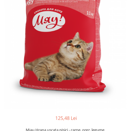
125,48 Lei
Miau Hrana uscata pisici - carne, orez, legume