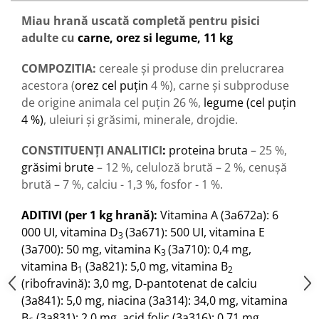
Miau
hrană uscată completă pentru pisici
adulte
cu
carne,
orez si
legume, 11 kg
COMPOZITIA
:
cereale și produse din prelucrarea
acestora (
orez cel puţin
4 %), carne şi subproduse
de origine animala cel puţin 26 %,
legume (cel puţin
4 %)
, uleiuri și grăsimi, minerale, drojdie.
CONSTITUENȚI ANALITICI
:
proteina bruta
– 25 %,
grăsimi brute
– 12 %, celuloză brută – 2 %, cenuşă
brută – 7 %, calciu - 1,3 %, fosfor - 1 %.
ADITIVI (per 1 kg hrană)
:
Vitamina A (
3a672a
): 6
000 UI
,
vitamina D
(3a671)
: 500 UI, vitamina E
3
(
3a700
): 50 mg,
vitamina K
(3a710)
: 0,4 mg,
3
vitamina B
(
3
a
82
1
)
:
5,0 mg, vitamina B
1
2
(ribofravină): 3,0 mg,
D-pantotenat de calciu
(3a841)
: 5,0 mg,
niacina
(3a314)
: 34,0 mg,
vitamina
B
(
3a831
)
: 2,0 mg,
acid folic (3a316)
: 0,71 mg,