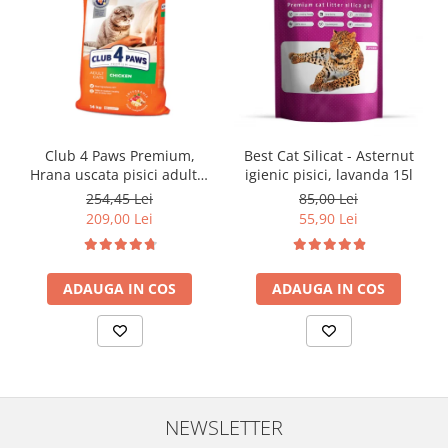
Club 4 Paws Premium,
Best Cat Silicat - Asternut
Hrana uscata pisici adulte,
igienic pisici, lavanda 15l
cu Pui 14kg
254,45 Lei
85,00 Lei
209,00 Lei
55,90 Lei
ADAUGA IN COS
ADAUGA IN COS
NEWSLETTER