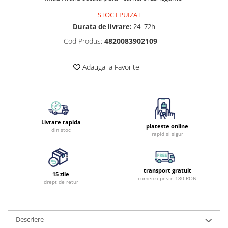
STOC EPUIZAT
Durata de livrare:
24 -72h
Cod Produs:
4820083902109
Adauga la Favorite
Livrare rapida
plateste online
din stoc
rapid si sigur
transport gratuit
15 zile
comenzi peste 180 RON
drept de retur
Descriere