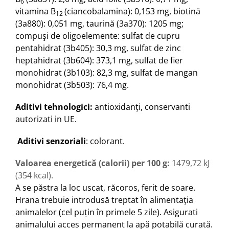
6
vitamina B
(
ciancobalamina): 0,153 mg,
biotină
12
(3a880)
: 0,051 mg,
taurină (3a370)
:
1205 mg
;
compuşi de oligoelemente:
sulfat de cupru
pentahidrat
(3b405)
: 30,3 mg,
sulfat de
zinc
heptahidrat (3b604)
: 373,1 mg,
sulfat de fier
monohidrat (3b103)
: 82,3 mg,
sulfat de mangan
monohidrat (3b503
)
: 76,4 mg
.
Aditivi tehnologici:
antioxidanţi, conservanti
autorizati in UE
.
Aditivi senzoriali
: colorant
.
Valoarea
energetică (calorii) per 100 g
:
1479,72 kJ
(354 kcal).
A se păstra la loc uscat, răcoros, ferit de soare.
Hrana trebuie introdusă treptat în alimentația
animalelor (cel puțin în primele 5 zile). Asigurati
animalului acces permanent la apă potabilă curată.