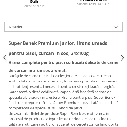
15 zile
comenzi peste 180 RON
drept de retur
Descriere
Super Benek Premium Junior, Hrana umeda
pentru pisoi, curcan in sos, 24x100g
Hrană completă pentru pisoi cu bucăți delicate de carne
de curcan într-un sos aromat.
Bucățele de carne meticulos selecționate, cu adaos de curcan,
scufundate într-un sos aromatic, furnizează pisicuțelor proteine și
alti nutrienți esențiali necesari pentru creștere și joacă energică.
Garantează o dietă echilibrată, capabilă să facă față cerințelor
speciale ale pisicilor în creștere. Hrana pentru pisici Super Benek
în pliculețe reprezintă linia Super Premium dezvoltată de o echipă
competentă de specialiști și iubitori de pisici.
Un avantaj al liniei de produse Super Benek este utilizarea în
procesul de producție a ingredientelor doar de cea mai înaltă
calitate și utilizarea aditivilor sugerați de cercetători ca fiind dorite