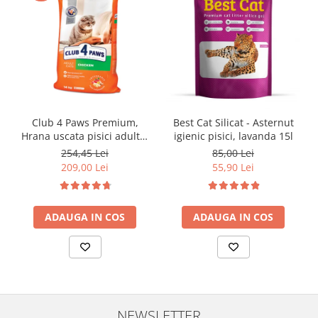
Club 4 Paws Premium,
Best Cat Silicat - Asternut
Hrana uscata pisici adulte,
igienic pisici, lavanda 15l
cu Pui 14kg
254,45 Lei
85,00 Lei
209,00 Lei
55,90 Lei
ADAUGA IN COS
ADAUGA IN COS
NEWSLETTER