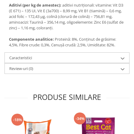
Aditivi (per kg de amestec):
aditivi nutriționali: vitamine: Vit D3
(E 671) – 135 UI, Vit E (3a700) – 8,99 mg, Vit B1 (tiamină) – 0,6 mg,
acid folic – 172,43 μg, colină (clorură de colină) – 756,81 mg,
aminoacizi: Taurină – 356,14 mg, oligoelemente: Zinc E6 (sulfat de
zinc) – 1,16 mg, coloranți.
Componente analitice:
Proteină: 8%, Conținut de grăsime:
4,5%, Fibre crude: 0,3%, Cenușă crudă: 2,5%, Umiditate: 82%.
Caracteristici
Review-uri
(0)
PRODUSE SIMILARE
-34%
-18%