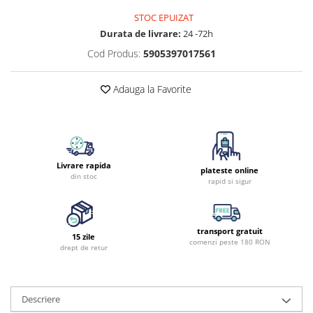
STOC EPUIZAT
Durata de livrare:
24 -72h
Cod Produs:
5905397017561
Adauga la Favorite
Livrare rapida
plateste online
din stoc
rapid si sigur
transport gratuit
15 zile
comenzi peste 180 RON
drept de retur
Descriere