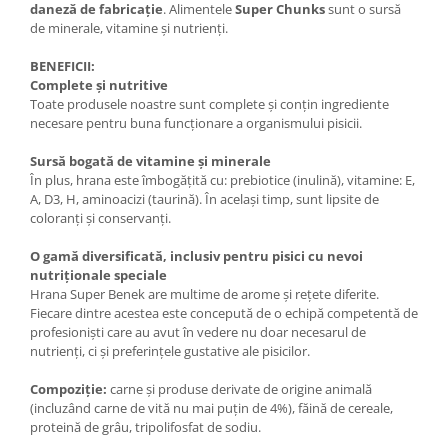
daneză de fabricație
. Alimentele
Super Chunks
sunt o sursă
de minerale, vitamine și nutrienți.
BENEFICII:
Complete și nutritive
Toate produsele noastre sunt complete și conțin ingrediente
necesare pentru buna funcționare a organismului pisicii.
Sursă bogată de vitamine și minerale
În plus, hrana este îmbogățită cu: prebiotice (inulină), vitamine: E,
A, D3, H, aminoacizi (taurină). În același timp, sunt lipsite de
coloranți și conservanți.
O gamă diversificată, inclusiv pentru pisici cu nevoi
nutriționale speciale
Hrana Super Benek are multime de arome și rețete diferite.
Fiecare dintre acestea este concepută de o echipă competentă de
profesioniști care au avut în vedere nu doar necesarul de
nutrienți, ci și preferințele gustative ale pisicilor.
Compoziție:
carne și produse derivate de origine animală
(incluzând carne de vită nu mai puțin de 4%), făină de cereale,
proteină de grâu, tripolifosfat de sodiu.