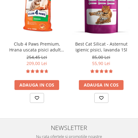
Club 4 Paws Premium,
Best Cat Silicat - Asternut
Hrana uscata pisici adulte,
igienic pisici, lavanda 15l
cu Pui 14kg
254,45 Lei
85,00 Lei
209,00 Lei
55,90 Lei
ADAUGA IN COS
ADAUGA IN COS
NEWSLETTER
Nu rata ofertele si promotiile noastre