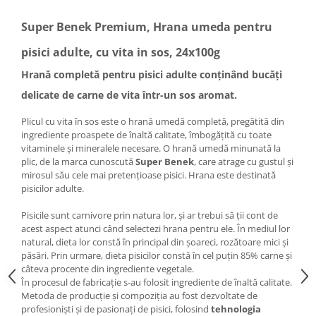
Super Benek Premium, Hrana umeda pentru
pisici adulte, cu vita in sos, 24x100g
Hrană completă pentru pisici adulte conținând bucăți
delicate de carne de vita într-un sos aromat.
Plicul cu vita în sos este o hrană umedă completă, pregătită din
ingrediente proaspete de înaltă calitate, îmbogățită cu toate
vitaminele și mineralele necesare. O hrană umedă minunată la
plic, de la marca cunoscută
Super Benek
, care atrage cu gustul și
mirosul său cele mai pretențioase pisici. Hrana este destinată
pisicilor adulte.
Pisicile sunt carnivore prin natura lor, și ar trebui să ții cont de
acest aspect atunci când selectezi hrana pentru ele. În mediul lor
natural, dieta lor constă în principal din șoareci, rozătoare mici și
păsări. Prin urmare, dieta pisicilor constă în cel puțin 85% carne și
câteva procente din ingrediente vegetale.
În procesul de fabricație s-au folosit ingrediente de înaltă calitate.
Metoda de producție și compoziția au fost dezvoltate de
profesioniști și de pasionați de pisici, folosind
tehnologia