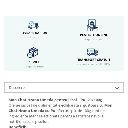
LIVRARE RAPIDA
PLATESTE ONLINE
din stoc
rapid si sigur
TRANSPORT GRATUIT
15 ZILE
comenzi peste 180 RON
drept de retur
Descriere
Mon Chat Hrana Umeda pentru Pisoi – Pui 20x100g
Ofera-i pisicii tale o alimentatie echilibrata si gustoasa cu
Mon
Chat Hrana Umeda cu Pui
. Fiecare plic de 100g contine
ingrediente atent selectionate pentru a satisface nevoile
nutritionale ale pisoilor.
Beneficii: