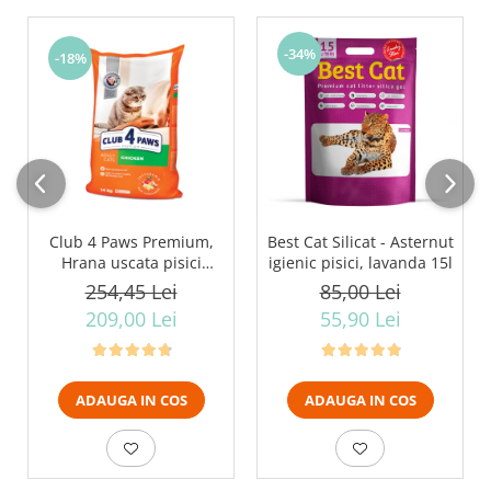
-34%
-18%
Club 4 Paws Premium,
Best Cat Silicat - Asternut
Hrana uscata pisici
igienic pisici, lavanda 15l
adulte, cu Pui 14kg
254,45 Lei
85,00 Lei
209,00 Lei
55,90 Lei
ADAUGA IN COS
ADAUGA IN COS