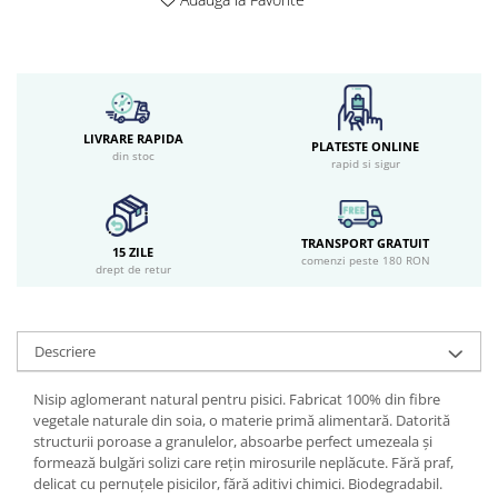
LIVRARE RAPIDA
PLATESTE ONLINE
din stoc
rapid si sigur
TRANSPORT GRATUIT
15 ZILE
comenzi peste 180 RON
drept de retur
Descriere
Nisip aglomerant natural pentru pisici. Fabricat 100% din fibre
vegetale naturale din soia, o materie primă alimentară. Datorită
structurii poroase a granulelor, absoarbe perfect umezeala și
formează bulgări solizi care rețin mirosurile neplăcute. Fără praf,
delicat cu pernuțele pisicilor, fără aditivi chimici. Biodegradabil.