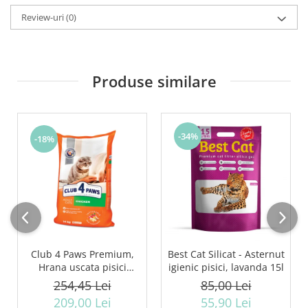
Review-uri
(0)
Produse similare
-34%
-18%
Club 4 Paws Premium,
Best Cat Silicat - Asternut
Hrana uscata pisici
igienic pisici, lavanda 15l
adulte, cu Pui 14kg
254,45 Lei
85,00 Lei
209,00 Lei
55,90 Lei