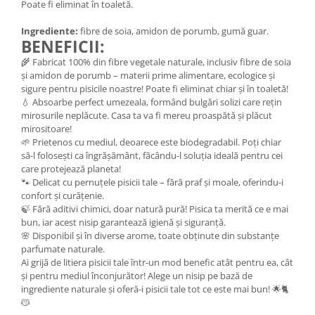
Poate fi eliminat în toaletă.
Ingrediente:
fibre de soia, amidon de porumb, gumă guar.
BENEFICII:
🌾 Fabricat 100% din fibre vegetale naturale, inclusiv fibre de soia
și amidon de porumb – materii prime alimentare, ecologice și
sigure pentru pisicile noastre! Poate fi eliminat chiar și în toaletă!
💧 Absoarbe perfect umezeala, formând bulgări solizi care rețin
mirosurile neplăcute. Casa ta va fi mereu proaspătă și plăcut
mirositoare!
🌱 Prietenos cu mediul, deoarece este biodegradabil. Poți chiar
să-l folosești ca îngrășământ, făcându-l soluția ideală pentru cei
care protejează planeta!
🐾 Delicat cu pernuțele pisicii tale – fără praf și moale, oferindu-i
confort și curățenie.
🍃 Fără aditivi chimici, doar natură pură! Pisica ta merită ce e mai
bun, iar acest nisip garantează igienă și siguranță.
🌸 Disponibil și în diverse arome, toate obținute din substanțe
parfumate naturale.
Ai grijă de litiera pisicii tale într-un mod benefic atât pentru ea, cât
și pentru mediul înconjurător! Alege un nisip pe bază de
ingrediente naturale și oferă-i pisicii tale tot ce este mai bun! 🌟🐈
😽