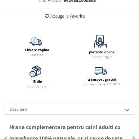
Cod Produs:
6424352000503
Adauga la Favorite
Livrare rapida
plateste online
din stoc
rapid si sigur
transport gratuit
15 zile
comenzi peste 180 RON
drept de retur
Descriere
Hrana complementara pentru caini adulti cu
ingrediente 100% naturale, os si carne de rata