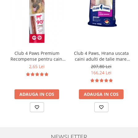
Club 4 Paws Premium
Club 4 Paws, Hrana uscata
Recompense pentru caini
caini adulti de talie mare,
stick cu vita, 12g
pui, 14kg
2,65 Lei
207,80 Lei
166,24 Lei
ADAUGA IN COS
ADAUGA IN COS
NEWSLETTER