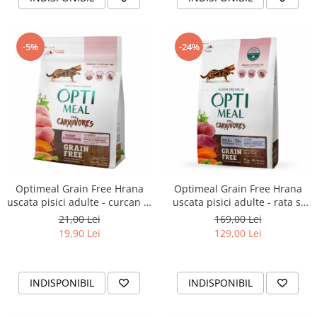
-5%
-24%
Optimeal Grain Free Hrana
Optimeal Grain Free Hrana
uscata pisici adulte - curcan si
uscata pisici adulte - rata si
legume, 300g
legume, 4kg
21,00 Lei
169,00 Lei
19,90 Lei
129,00 Lei
INDISPONIBIL
INDISPONIBIL