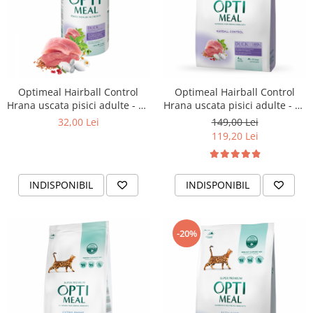
Optimeal Hairball Control
Optimeal Hairball Control
Hrana uscata pisici adulte - cu
Hrana uscata pisici adulte - cu
Rata, 650g
Rata, 4kg
32,00 Lei
149,00 Lei
119,20 Lei
INDISPONIBIL
INDISPONIBIL
-20%