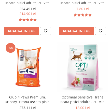
uscata pisici adulte, cu Vita,
uscata pisici adulte, cu Vita,
14kg
300g
254,45 Lei
7,80 Lei
214,90 Lei
ADAUGA IN COS
ADAUGA IN COS
-6%
Club 4 Paws Premium,
Optimeal Sensitive Hrana
Urinary, Hrana uscata pisici
uscata pisici adulte - cu Miel,
adulte, 14kg
200g
273,11 Lei
12,00 Lei