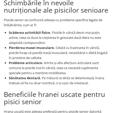
Schimbările în nevoile
nutriționale ale pisicilor senioare
Pisicile senior se confruntă adesea cu probleme specifice legate de
îmbătrânire, cum ar fi:
Scăderea activității fizice.
Pisicile în vârstă devin mai puțin
active, ceea ce duce la creșterea în greutate dacă dieta nu este
adaptată corespunzător.
Pierderea masei musculare.
Odată cu înaintarea în vârstă,
pisicile încep să piardă masă musculară, necesitând o dietă bogată
în proteine de calitate.
Probleme articulare.
Artrita și alte afecțiuni articulare sunt
comune la pisicile mai în vârstă, ceea ce necesită suplimente
speciale pentru a menține mobilitatea.
Sănătatea dentară.
Pe măsură ce dinții se deteriorează, hrana
trebuie să fie nu doar nutritivă, ci și ușor de mestecat.
Beneficiile hranei uscate pentru
pisici senior
Hrana uscată este adesea preferată pentru pisicile senior datorită