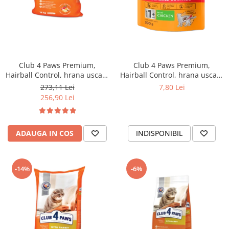
Club 4 Paws Premium,
Club 4 Paws Premium,
Hairball Control, hrana uscata
Hairball Control, hrana uscata
pisici adulte, 14kg
pisici adulte, 300g
273,11 Lei
7,80 Lei
256,90 Lei
ADAUGA IN COS
INDISPONIBIL
-14%
-6%