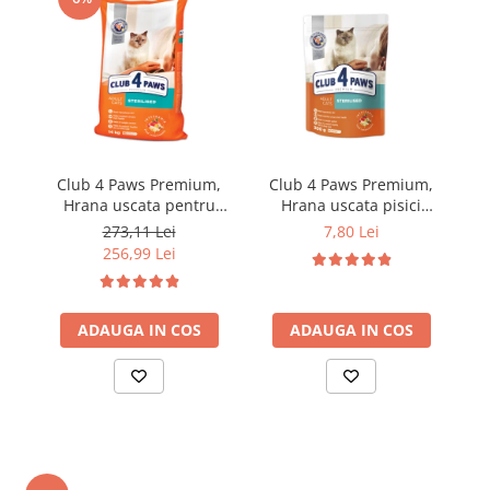
Club 4 Paws Premium,
Club 4 Paws Premium,
C
Hrana uscata pentru
Hrana uscata pisici
pisici sterilizate, 14kg
sterilizate, 300g
273,11 Lei
7,80 Lei
256,99 Lei
ADAUGA IN COS
ADAUGA IN COS