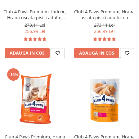
Club 4 Paws Premium, Indoor,
Club 4 Paws Premium, Hrana
Hrana uscata pisici adulte,
uscata pisici adulte, cu
14kg
Somon, 14kg
273,11 Lei
273,11 Lei
256,99 Lei
256,99 Lei
ADAUGA IN COS
ADAUGA IN COS
-16%
Club 4 Paws Premium, Hrana
Club 4 Paws Premium, Hrana