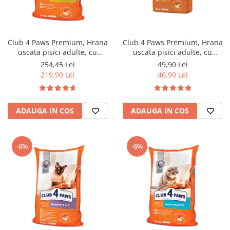
Club 4 Paws Premium, Hrana
Club 4 Paws Premium, Hrana
uscata pisici adulte, cu
uscata pisici adulte, cu
Iepure, 14kg
Iepure, 2kg
254,45 Lei
49,90 Lei
219,90 Lei
46,90 Lei
ADAUGA IN COS
ADAUGA IN COS
-6%
-6%