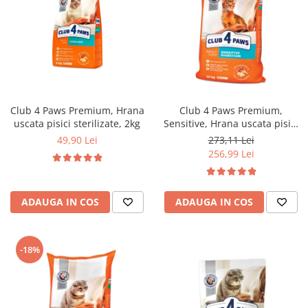
Club 4 Paws Premium, Hrana
Club 4 Paws Premium,
uscata pisici sterilizate, 2kg
Sensitive, Hrana uscata pisici
adulte, 14kg
49,90 Lei
273,11 Lei
256,99 Lei
ADAUGA IN COS
ADAUGA IN COS
-18%