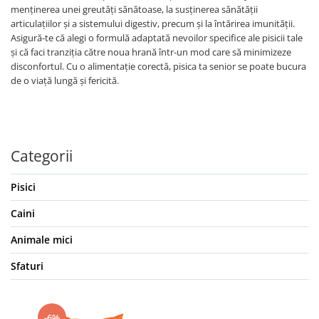
menținerea unei greutăți sănătoase, la susținerea sănătății
articulațiilor și a sistemului digestiv, precum și la întărirea imunității.
Asigură-te că alegi o formulă adaptată nevoilor specifice ale pisicii tale
și că faci tranziția către noua hrană într-un mod care să minimizeze
disconfortul. Cu o alimentație corectă, pisica ta senior se poate bucura
de o viață lungă și fericită.
Categorii
Pisici
Caini
Animale mici
Sfaturi
-6%