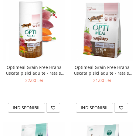
Optimeal Grain Free Hrana
Optimeal Grain Free Hrana
uscata pisici adulte - rata si
uscata pisici adulte - rata si
legume, 650g
legume, 300g
32,00 Lei
21,00 Lei
INDISPONIBIL
INDISPONIBIL