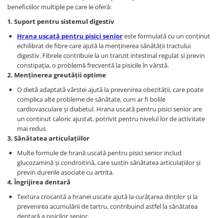
beneficiilor multiple pe care le oferă:
1. Suport pentru sistemul digestiv
Hrana uscată pentru pisici senior
este formulată cu un conținut
echilibrat de fibre care ajută la menținerea sănătății tractului
digestiv. Fibrele contribuie la un tranzit intestinal regulat și previn
constipația, o problemă frecventă la pisicile în vârstă.
2. Menținerea greutății optime
O dietă adaptată vârstei ajută la prevenirea obezității, care poate
complica alte probleme de sănătate, cum ar fi bolile
cardiovasculare și diabetul. Hrana uscată pentru pisici senior are
un conținut caloric ajustat, potrivit pentru nivelul lor de activitate
mai redus.
3. Sănătatea articulațiilor
Multe formule de hrană uscată pentru pisici senior includ
glucozamină și condroitină, care susțin sănătatea articulațiilor și
previn durerile asociate cu artrita.
4. Îngrijirea dentară
Textura crocantă a hranei uscate ajută la curățarea dinților și la
prevenirea acumulării de tartru, contribuind astfel la sănătatea
dentară a pisicilor senior.