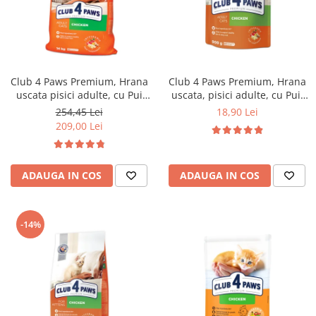
Club 4 Paws Premium, Hrana
Club 4 Paws Premium, Hrana
uscata pisici adulte, cu Pui
uscata, pisici adulte, cu Pui,
14kg
900g
254,45 Lei
18,90 Lei
209,00 Lei
ADAUGA IN COS
ADAUGA IN COS
-14%