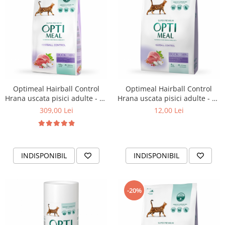
Optimeal Hairball Control
Optimeal Hairball Control
Hrana uscata pisici adulte - cu
Hrana uscata pisici adulte - cu
Rata, 10kg
Rata, 200g
309,00 Lei
12,00 Lei
INDISPONIBIL
INDISPONIBIL
-20%