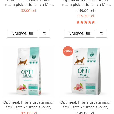
uscata pisici adulte - cu Miel,
uscata pisici adulte - cu Miel,
0,65kg
4kg
32,00 Lei
149,00 Lei
119,20 Lei
INDISPONIBIL
INDISPONIBIL
-20%
Optimeal, Hrana uscata pisici
Optimeal, Hrana uscata pisici
sterilizate - curcan si ovaz,
sterilizate - curcan si ovaz,
10kg
4kg
309,00 Lei
149,00 Lei