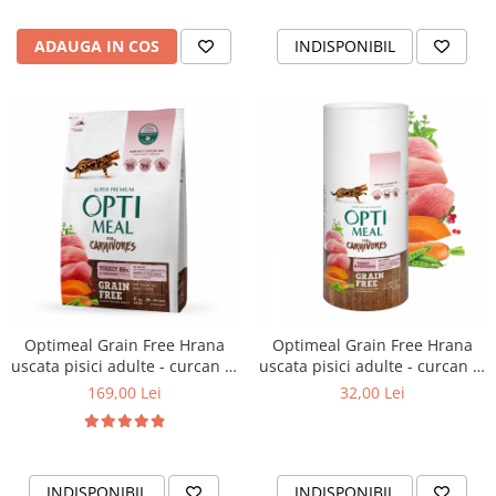
ADAUGA IN COS
INDISPONIBIL
Optimeal Grain Free Hrana
Optimeal Grain Free Hrana
uscata pisici adulte - curcan si
uscata pisici adulte - curcan si
legume, 4kg
legume, 650g
169,00 Lei
32,00 Lei
INDISPONIBIL
INDISPONIBIL