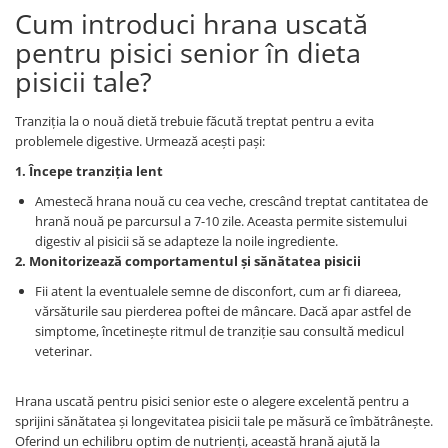
Cum introduci hrana uscată
pentru pisici senior în dieta
pisicii tale?
Tranziția la o nouă dietă trebuie făcută treptat pentru a evita
problemele digestive. Urmează acești pași:
1. Începe tranziția lent
Amestecă hrana nouă cu cea veche, crescând treptat cantitatea de
hrană nouă pe parcursul a 7-10 zile. Aceasta permite sistemului
digestiv al pisicii să se adapteze la noile ingrediente.
2. Monitorizează comportamentul și sănătatea pisicii
Fii atent la eventualele semne de disconfort, cum ar fi diareea,
vărsăturile sau pierderea poftei de mâncare. Dacă apar astfel de
simptome, încetinește ritmul de tranziție sau consultă medicul
veterinar.
Hrana uscată pentru pisici senior este o alegere excelentă pentru a
sprijini sănătatea și longevitatea pisicii tale pe măsură ce îmbătrânește.
Oferind un echilibru optim de nutrienți, această hrană ajută la