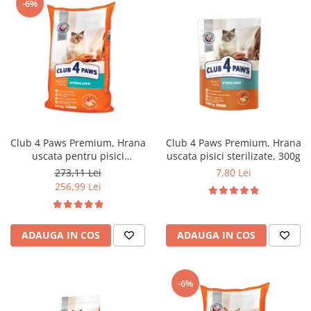
-6%
Club 4 Paws Premium, Hrana
Club 4 Paws Premium, Hrana
uscata pentru pisici
uscata pisici sterilizate, 300g
sterilizate, 14kg
273,11 Lei
7,80 Lei
256,99 Lei
ADAUGA IN COS
ADAUGA IN COS
-6%