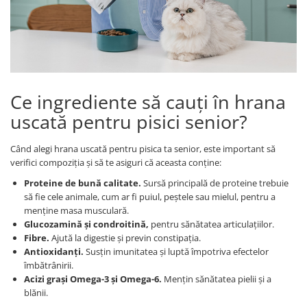
Ce ingrediente să cauți în hrana
uscată pentru pisici senior?
Când alegi hrana uscată pentru pisica ta senior, este important să
verifici compoziția și să te asiguri că aceasta conține:
Proteine de bună calitate.
Sursă principală de proteine trebuie
să fie cele animale, cum ar fi puiul, peștele sau mielul, pentru a
menține masa musculară.
Glucozamină și condroitină,
pentru sănătatea articulațiilor.
Fibre.
Ajută la digestie și previn constipația.
Antioxidanți.
Susțin imunitatea și luptă împotriva efectelor
îmbătrânirii.
Acizi grași Omega-3 și Omega-6.
Mențin sănătatea pielii și a
blănii.