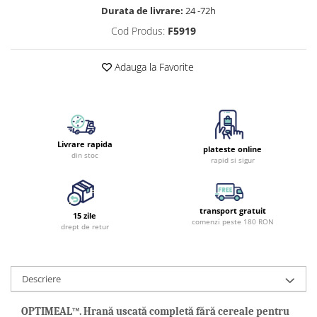
Durata de livrare:
24 -72h
Cod Produs:
F5919
Adauga la Favorite
Livrare rapida
plateste online
din stoc
rapid si sigur
transport gratuit
15 zile
comenzi peste 180 RON
drept de retur
Descriere
OPTIMEAL™. Hrană uscată completă fără cereale pentru