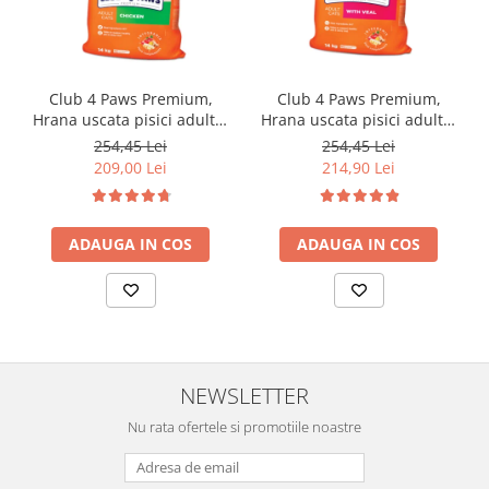
Club 4 Paws Premium,
Club 4 Paws Premium,
Hrana uscata pisici adulte,
Hrana uscata pisici adulte,
cu Pui 14kg
cu Vita, 14kg
254,45 Lei
254,45 Lei
209,00 Lei
214,90 Lei
ADAUGA IN COS
ADAUGA IN COS
NEWSLETTER
Nu rata ofertele si promotiile noastre