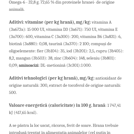
Omega-6 - 32,8 g. 72,65 % din proteinele hranei- de origine
animală.
Aditivi
:
vitamine
(
per
kg
hran
ă),
mg
/
kg:
vitamina A
(3a672a): 15 000 UI, vitamina D3 (3a671): 750 UI, vitamina E
(3a700): 600, vitamina C (3a300): 200, vitamina B6 (3a831): 6,
biotină (3a880): 0,08, taurină (3a370): 2 100; compuşi de
oligoelemente: fier (3b104): 35, iod (3b201): 2,5, cupru (3b405):
8,2, mangan (3b503): 38, zinc (3b604): 148, seleniu (3b801):
0,09;
aminoacizi
:
DL-metionină (3c301):1 000.
Aditivi tehnologici
(
per
kg
hran
ă)
, mg/kg:
antioxidant de
origine naturală: 300, extract de tocoferol de origine naturală:
500.
Valoare energetică (caloricitate) în 100 g. hrană
: 1 747,41
kJ (417,65 kcal).
A se păstra la loc uscat, răcoros, ferit de soare. Hrana trebuie
introdusă treptat în alimentația animalelor (cel puțin în