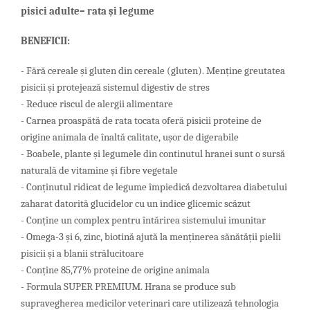
pisici adulte– rata şi legume
BENEFICII:
- Fără cereale și gluten din cereale (gluten). Menține greutatea
pisicii și protejează sistemul digestiv de stres
- Reduce riscul de alergii alimentare
- Carnea proaspătă de rata tocata oferă pisicii proteine ​​de
origine animala de înaltă calitate, ușor de digerabile
- Boabele, plante și legumele din continutul hranei sunt o sursă
naturală de vitamine și fibre vegetale
- Conținutul ridicat de legume împiedică dezvoltarea diabetului
zaharat datorită glucidelor cu un indice glicemic scăzut
- Conține un complex pentru întărirea sistemului imunitar
- Omega-3 și 6, zinc, biotină ajută la menținerea sănătății pielii
pisicii și a blanii strălucitoare
- Conține 85,77% proteine ​​de origine animala
- Formula SUPER PREMIUM. Hrana se produce sub
supravegherea medicilor veterinari care utilizează tehnologia