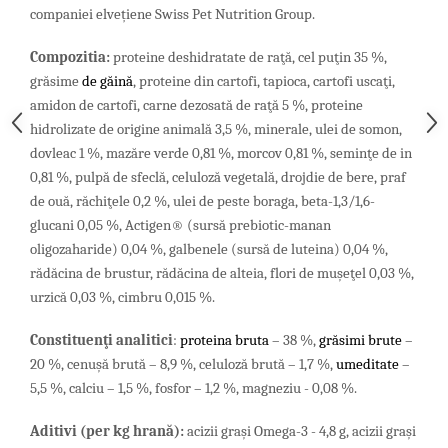
companiei elvețiene Swiss Pet Nutrition Group.
Compozitia
:
proteine deshidratate de raţă
, cel puţin 35
%,
grăsime
de găină
,
proteine din cartofi,
tapioca,
cartofi uscaţi,
amidon de cartofi,
carne
dezosată
de raţă 5
%, proteine
hidrolizate de origine animală
3,5 %
, minerale, ulei de somon,
dovleac 1
%,
mazăre verde 0,81
%,
morcov 0,81 %,
seminţe de in
0,81
%, pulpă de sfeclă,
celuloză vegetală,
drojdie de bere,
praf
de ouă,
răchiţele 0,2 %, ulei de peste boraga, beta-1,3/1,6-
glucani 0,05 %, Actigen® (sursă prebiotic-manan
oligozaharide) 0,04 %, galbenele (sursă de luteina) 0,04 %,
rădăcina de brustur, rădăcina de alteia, flori de muşeţel 0,03 %,
urzică 0,03 %, cimbru 0,015 %.
Constituenţi analitici
:
proteina bruta
– 38 %,
grăsimi brute
–
20 %, cenuşă brută – 8,9 %, celuloză brută – 1,7 %,
umeditate
–
5,5 %, calciu – 1,5 %, fosfor – 1,2 %, magneziu - 0,08 %.
Aditivi (per
kg
hran
ă
)
:
acizii graşi Omega-3 - 4,8 g, acizii grași