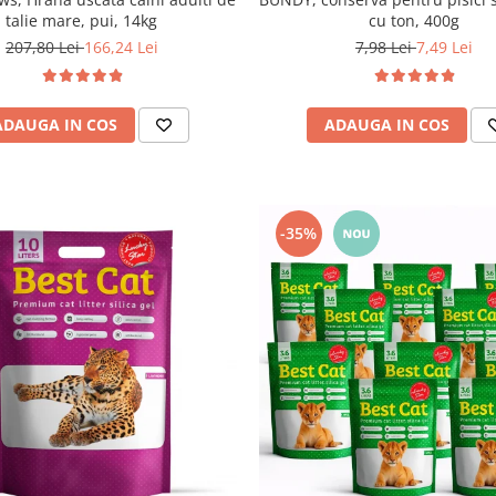
talie mare, pui, 14kg
cu ton, 400g
207,80 Lei
166,24 Lei
7,98 Lei
7,49 Lei
ADAUGA IN COS
ADAUGA IN COS
-35%