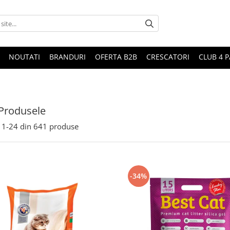
NOUTATI
BRANDURI
OFERTA B2B
CRESCATORI
CLUB 4 
Produsele
1-
24
din
641
produse
-34%