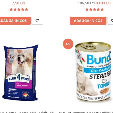
7,98 Lei
106,50 Lei
89,00 Lei
ADAUGA IN COS
ADAUGA IN COS
-6%
ws, Hrana uscata caini adulti de
BUNDY, conserva pentru pisici st