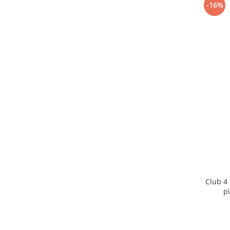
-16%
Club 4
pi