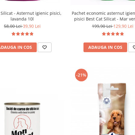
Pachet economic asternut igien
Silicat - Asternut igienic pisici,
pisici Best Cat Silicat - Mar ve
lavanda 10l
3.6l
199,90 Lei
129,90 Lei
58,00 Lei
39,90 Lei
ADAUGA IN COS
ADAUGA IN COS
-21%