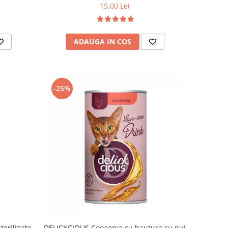
15,00 Lei
ADAUGA IN COS
-25%
erilizate,
DELICKCIOUS,Conserva cu bautura cu pui