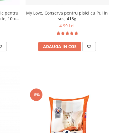
ic pentru
My Love, Conserva pentru pisici cu Pui in
rde, 10 x
sos, 415g
4,99 Lei
ADAUGA IN COS
-6%