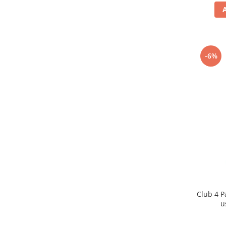
-6%
Club 4 P
u