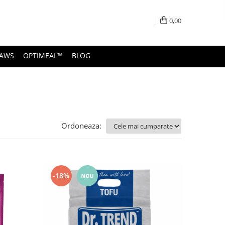
0,00
PAWS
OPTIMEAL™
BLOG
Ordoneaza:
-18%