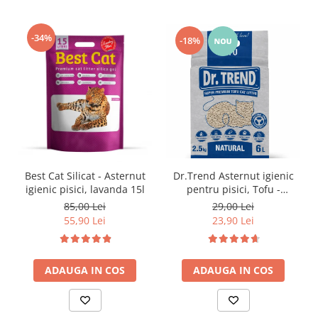
-34%
-18%
Best Cat Silicat - Asternut
Dr.Trend Asternut igienic
igienic pisici, lavanda 15l
pentru pisici, Tofu -
Natural, 6L/2.5kg
85,00 Lei
29,00 Lei
55,90 Lei
23,90 Lei
ADAUGA IN COS
ADAUGA IN COS