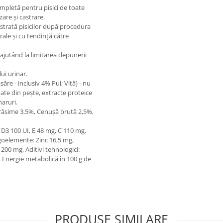
pletă pentru pisici de toate
zare și castrare.
istrată pisicilor după procedura
rale și cu tendință către
e, ajutând la limitarea depunerii
ui urinar.
re - inclusiv 4% Pui; Vită) - nu
vate din pește, extracte proteice
haruri.
răsime 3,5%, Cenușă brută 2,5%,
e: D3 100 UI, E 48 mg, C 110 mg,
goelemente: Zinc 16,5 mg,
00 mg, Aditivi tehnologici:
g. Energie metabolică în 100 g de
PRODUSE SIMILARE