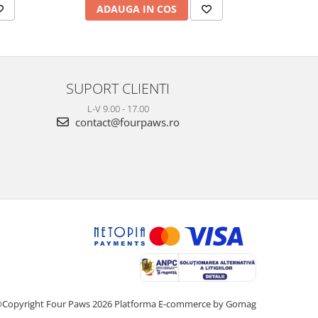
ADAUGA IN COS
AD
SUPORT CLIENTI
L-V 9.00 - 17.00
contact@fourpaws.ro
Copyright Four Paws 2026
Platforma E-commerce by Gomag