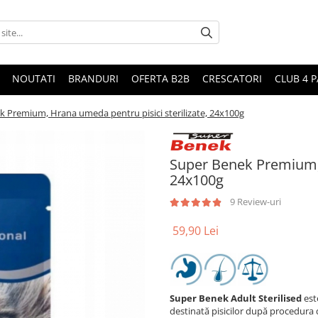
NOUTATI
BRANDURI
OFERTA B2B
CRESCATORI
CLUB 4 
 Premium, Hrana umeda pentru pisici sterilizate, 24x100g
Super Benek Premium, 
24x100g
9 Review-uri
59,90 Lei
Super Benek Adult Sterilised
est
destinată pisicilor după procedura d