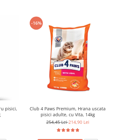
-16%
u pisici,
Club 4 Paws Premium, Hrana uscata
Optimeal H
g
pisici adulte, cu Vita, 14kg
- curcan s
254,45 Lei
214,90 Lei