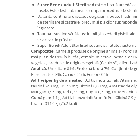
Super Benek Adult Sterilised
este o hrană umedă com
rasele. Este destinată pisicilor după procedura de sterili
Datorită conținutului scăzut de grăsimi, poate fi admin
de sterilizare și castrare, precum și pisicilor supraponde
îngrășare.
Taurina - susține sănătatea inimii și a vederii pisicii tal
excesive de grăsime.
Super Benek Adult Sterilised susține sănătatea sistemul
Compoziție:
Carne și produse de origine animală (Porc; Pasă
mai puțin de 81% în bucăți, cereale, minerale, pește și deri
vegetale, produse de origine vegetală (Celuloză), diferiți za
Analiză:
Umiditate 81%, Proteină brută 7%, Conținut de g
Fibre brute 0,3%, Calciu 0,25%, Fosfor 0,2%
Aditivi (per kg de amestec)
: Aditivi nutriționali: Vitamin
taurină 240 mg, B1 2,6 mg, Biotină 0,08 mg, Amestec de oli
Mangan 1,95 mg, Iod 0,33 mg, Cupru 0,5 mg, DL-Metionină 2
Gumă guar 1,1 g, Aditivi senzoriali: Aromă: Pui, Glicină 2,9 
hrană - 314,6 kJ (75,2 kcal)