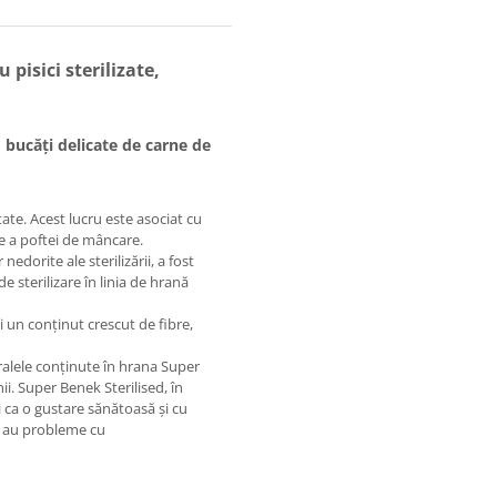
isici sterilizate,
 bucăți delicate de carne de
utate. Acest lucru este asociat cu
re a poftei de mâncare.
nedorite ale sterilizării, a fost
 sterilizare în linia de hrană
 un conținut crescut de fibre,
ralele conținute în hrana Super
nii. Super Benek Sterilised, în
și ca o gustare sănătoasă și cu
 nu au probleme cu