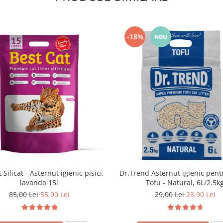
-18%
Dr.Trend Asternut igienic pentr
 Silicat - Asternut igienic pisici,
Tofu - Natural, 6L/2.5k
lavanda 15l
29,00 Lei
23,90 Lei
85,00 Lei
55,90 Lei