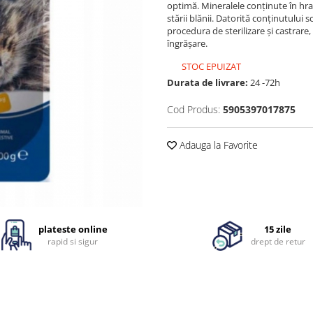
optimă. Mineralele conținute în hran
stării blănii. Datorită conținutului 
procedura de sterilizare și castrare
îngrășare.
STOC EPUIZAT
Durata de livrare:
24 -72h
Cod Produs:
5905397017875
Adauga la Favorite
plateste online
15 zile
rapid si sigur
drept de retur