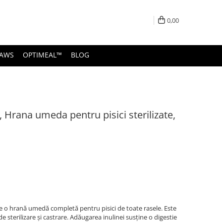
0,00
PAWS
OPTIMEAL™
BLOG
Hrana umeda pentru pisici sterilizate,
e o hrană umedă completă pentru pisici de toate rasele. Este
e sterilizare și castrare. Adăugarea inulinei susține o digestie