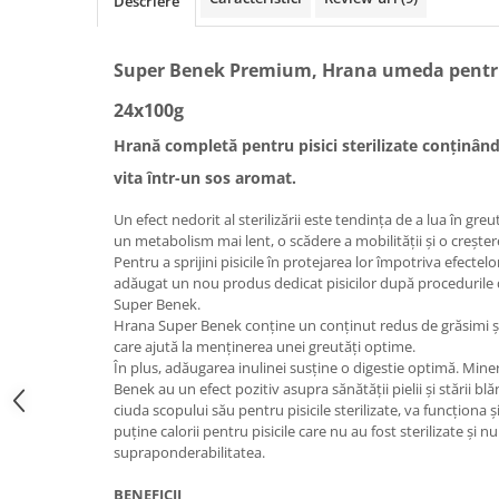
Descriere
Super Benek Premium, Hrana umeda pentru p
24x100g
Hrană completă pentru pisici sterilizate conținând
vita într-un sos aromat.
Un efect nedorit al sterilizării este tendința de a lua în gre
un metabolism mai lent, o scădere a mobilității și o crește
Pentru a sprijini pisicile în protejarea lor împotriva efectelor 
adăugat un nou produs dedicat pisicilor după procedurile de
Super Benek.
Hrana Super Benek conține un conținut redus de grăsimi și
care ajută la menținerea unei greutăți optime.
În plus, adăugarea inulinei susține o digestie optimă. Mine
Benek au un efect pozitiv asupra sănătății pielii și stării blă
ciuda scopului său pentru pisicile sterilizate, va funcționa 
puține calorii pentru pisicile care nu au fost sterilizate și
supraponderabilitatea.
BENEFICII