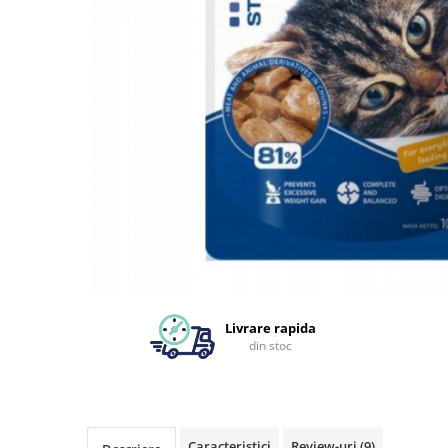
Livrare rapida
din stoc
Caracteristici
Review-uri
(9)