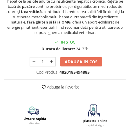
hepatice la pisicile adulte cu insuficiență hepatică cronică. Rețeta pe
bază de
pasăre
conține proteine ușor digerabile, un nivel redus de
cupru și
L-carnitină
, contribuind la reducerea solicitării ficatului și la
susținerea metabolismului hepatic. Preparată din ingrediente
naturale,
fără gluten și fără OMG
, oferă un aport echilibrat de
energie și nutrienți esențiali, fiind recomandată pentru utilizare sub
supravegherea medicului veterinar.
IN STOC
Durata de livrare:
24 -72h
ADAUGA IN COS
Cod Produs:
4820185494885
Adauga la Favorite
Livrare rapida
plateste online
din stoc
rapid si sigur