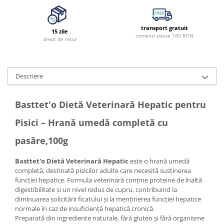
transport gratuit
15 zile
comenzi peste 180 RON
drept de retur
Descriere
Basttet'o Dietă Veterinară Hepatic pentru
Pisici – Hrană umedă completă cu
pasăre,100g
Basttet'o Dietă Veterinară Hepatic
este o hrană umedă
completă, destinată pisicilor adulte care necesită susținerea
funcției hepatice. Formula veterinară conține proteine de înaltă
digestibilitate și un nivel redus de cupru, contribuind la
diminuarea solicitării ficatului și la menținerea funcției hepatice
normale în caz de insuficiență hepatică cronică.
Preparată din ingrediente naturale, fără gluten și fără organisme