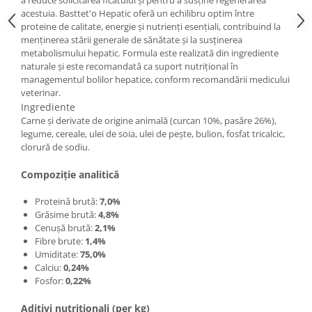
acestuia. Basttet'o Hepatic oferă un echilibru optim între
proteine de calitate, energie și nutrienți esențiali, contribuind la
menținerea stării generale de sănătate și la susținerea
metabolismului hepatic. Formula este realizată din ingrediente
naturale și este recomandată ca suport nutrițional în
managementul bolilor hepatice, conform recomandării medicului
veterinar.
Ingrediente
Carne și derivate de origine animală (curcan 10%, pasăre 26%),
legume, cereale, ulei de soia, ulei de pește, bulion, fosfat tricalcic,
clorură de sodiu.
Compoziție analitică
Proteină brută:
7,0%
Grăsime brută:
4,8%
Cenușă brută:
2,1%
Fibre brute:
1,4%
Umiditate:
75,0%
Calciu:
0,24%
Fosfor:
0,22%
Aditivi nutriționali (per kg)