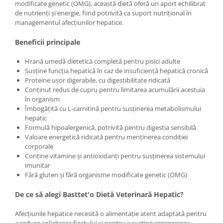
modificate genetic (OMG), această dietă oferă un aport echilibrat
de nutrienți și energie, fiind potrivită ca suport nutrițional în
managementul afecțiunilor hepatice.
Beneficii principale
Hrană umedă dietetică completă pentru pisici adulte
Susține funcția hepatică în caz de insuficiență hepatică cronică
Proteine ușor digerabile, cu digestibilitate ridicată
Conținut redus de cupru pentru limitarea acumulării acestuia
în organism
Îmbogățită cu L-carnitină pentru susținerea metabolismului
hepatic
Formulă hipoalergenică, potrivită pentru digestia sensibilă
Valoare energetică ridicată pentru menținerea condiției
corporale
Conține vitamine și antioxidanți pentru susținerea sistemului
imunitar
Fără gluten și fără organisme modificate genetic (OMG)
De ce să alegi Basttet'o Dietă Veterinară Hepatic?
Afecțiunile hepatice necesită o alimentație atent adaptată pentru
a reduce solicitarea ficatului și pentru a susține regenerarea