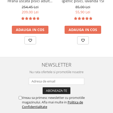
Hrana uscata pisici adulte,
igienic pisici, lavanda 15l
cu Pui 14kg
254,45 Lei
85,00 Lei
209,00 Lei
55,90 Lei
ADAUGA IN COS
ADAUGA IN COS
NEWSLETTER
Nu rata ofertele si promotiile noastre
Vreau sa primesc newsletter cu promotiile
magazinului. Afla mai multe in
Politica de
Confidentialitate