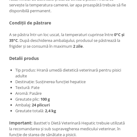
servește la temperatura camerei, iar apa proaspătă trebuie să fie
disponibilă permanent.
Condiții de păstrare
A se păstra într-un loc uscat, la temperaturi cuprinse între
0°C și
35°C
. După deschiderea ambalajului, produsul se păstrează la
frigider și se consumă în maximum
2 zile
.
Detalii produs
Tip produs: Hrană umedă dietetică veterinară pentru pisici
adulte
Destinație: Susținerea funcției hepatice
Textură: Pate
Aromă: Pasăre
Greutate plic:
100 g
Ambalaj:
24 plicuri
Greutate totală:
2,4 kg
Important:
Basttet'o Dietă Veterinară Hepatic trebuie utilizată
la recomandarea și sub supravegherea medicului veterinar, în
funcție de starea de sănătate a pisicii.