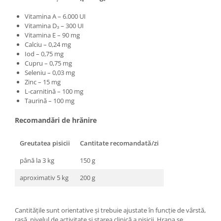
Vitamina A – 6.000 UI
Vitamina D₃ – 300 UI
Vitamina E – 90 mg
Calciu – 0,24 mg
Iod – 0,75 mg
Cupru – 0,75 mg
Seleniu – 0,03 mg
Zinc – 15 mg
L-carnitină – 100 mg
Taurină – 100 mg
Recomandări de hrănire
Greutatea pisicii
Cantitate recomandată/zi
până la 3 kg
150 g
aproximativ 5 kg
200 g
Cantitățile sunt orientative și trebuie ajustate în funcție de vârstă,
rasă, nivelul de activitate și starea clinică a pisicii. Hrana se