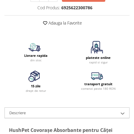
Cod Produs:
6925622300786
Adauga la Favorite
Livrare rapida
plateste online
din stoc
rapid si sigur
transport gratuit
15 zile
comenzi peste 180 RON
drept de retur
Descriere
HushPet Covorașe Absorbante pentru Căţei