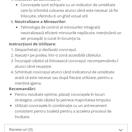
Covorașele sunt echipate cu un indicator de umiditate
care își schimbă culoarea atunci când este necesar să fie
înlocuite, oferindu-ți un ghid vizual util.
Neutralizare a Mirosurilor:
Tehnologia de control al mirosurilor integrată
neutralizează eficient mirosurile neplăcute, menținând un
aer proaspăt și curat în locuința ta.
Instrucțiuni de Utilizare:
Despachetați și desfaceți covorașul.
Așezați-l pe podea, într-o zonă accesibilă cățelului.
Încurajați cățelul să folosească covorașul, recompensându-l
atunci când reușește.
Schimbați covorașul atunci când indicatorul de umiditate
arată că este necesar sau după fiecare utilizare, pentru a
menține igiena.
Recomandări:
Pentru rezultate optime, plasați covorașele în locuri
strategice, unde cățelul își petrece majoritatea timpului.
Utilizați covorașele în combinație cu un antrenament
consistent pentru toaletă pentru a accelera procesul de
învățare.
Review-uri
(0)