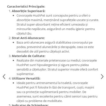
Caracteristici Principale:
Absorbție Superioară:
Covorașele HushPet sunt concepute pentru a oferi o
absorbție maximă, menținând suprafețele uscate și curate.
Stratul super-absorbant reține eficient umezeala și
mirosurile neplăcute, asigurând un mediu igienic pentru
cățelul tău.
Strat Anti-Alunecare:
Baza anti-alunecare asigură stabilitatea covorașului pe
podea, prevenind alunecările și derapajele, ceea ce este
deosebit de util pentru cățelușii activi.
Materiale de Calitate:
Realizate din materiale prietenoase cu mediul, covorașele
HushPet sunt hipoalergenice și sigure pentru pielea
sensibilă a cățelușilor. Stratul superior moale oferă confort
suplimentar.
Utilizare Versatilă:
Ideale pentru antrenamentul la toaletă, covorașele
HushPet pot fi folosite în lăzi de transport, cuști, mașini
sau ca protecție suplimentară pentru mobilier. De
asemenea, sunt excelente pentru câinii seniori sau pentru
cățeii cu probleme de mobilitate.
Indicator de Schimbare: