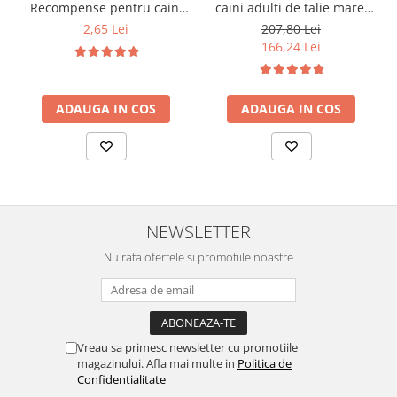
Recompense pentru caini
caini adulti de talie mare,
stick cu vita, 12g
pui, 14kg
2,65 Lei
207,80 Lei
166,24 Lei
ADAUGA IN COS
ADAUGA IN COS
NEWSLETTER
Nu rata ofertele si promotiile noastre
Vreau sa primesc newsletter cu promotiile
magazinului. Afla mai multe in
Politica de
Confidentialitate