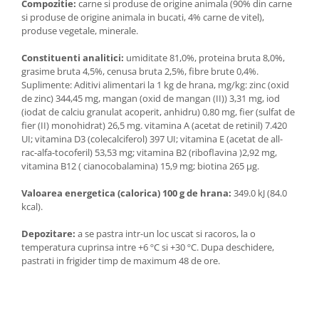
Compozitie:
carne si produse de origine animala (90% din carne
si produse de origine animala in bucati, 4% carne de vitel),
produse vegetale, minerale.
Constituenti analitici:
umiditate 81,0%, proteina bruta 8,0%,
grasime bruta 4,5%, сenusa bruta 2,5%, fibre brute 0,4%.
Suplimente: Aditivi alimentari la 1 kg de hrana, mg/kg: zinc (oxid
de zinc) 344,45 mg, mangan (oxid de mangan (II)) 3,31 mg, iod
(iodat de calciu granulat acoperit, anhidru) 0,80 mg, fier (sulfat de
fier (II) monohidrat) 26,5 mg. vitamina A (acetat de retinil) 7.420
UI; vitamina D3 (colecalciferol) 397 UI; vitamina E (acetat de all-
rac-alfa-tocoferil) 53,53 mg; vitamina B2 (riboflavina )2,92 mg,
vitamina B12 ( cianocobalamina) 15,9 mg; biotina 265 µg.
Valoarea energetica (calorica) 100 g de hrana:
349.0 kJ (84.0
kcal).
Depozitare:
a se pastra intr-un loc uscat si racoros, la o
temperatura cuprinsa intre +6 ºС si +30 ºС. Dupa deschidere,
pastrati in frigider timp de maximum 48 de ore.