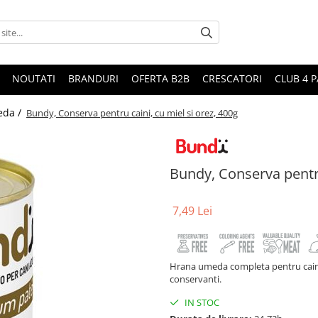
NOUTATI
BRANDURI
OFERTA B2B
CRESCATORI
CLUB 4 
eda /
Bundy, Conserva pentru caini, cu miel si orez, 400g
Bundy, Conserva pentru
7,49 Lei
Hrana umeda completa pentru caini ad
conservanti.
IN STOC