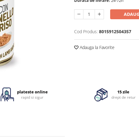
Durata de livrare:
24-72h
ADAUG
Cod Produs:
8015912504357
Adauga la Favorite
plateste online
15 zile
rapid si sigur
drept de retur