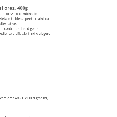
i orez, 400g
l si orez – o combinatie
eteta este ideala pentru cainii cu
alternative.
ul contribuie la o digestie
iente artificiale, fiind o alegere
are orez 4%), uleiuri si grasimi,