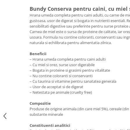
Bundy Conserva pentru caini, cu miel s
Hrana umeda completa pentru caini adulti, cu carne de mie
gustoasa, usor de digerat si bogata in nutrienti esentiali. R
sensibilitati digestive sau preferinte pentru surse proteice 
Carnea de miel este o sursa de proteine de calitate, iar orez
usoara. Formula nu contine coloranti, conservanti sau ingred
naturala si echilibrata pentru alimentatia zilnica.
Beneficii
– Hrana umeda completa pentru caini adulti
– Cu miel si orez, surse usor digerabile
– Bogata in proteine si grasimi pentru vitalitate
– Nu contine coloranti si conservanti
– Cu taurina si vitamine pentru sanatatea generala
– Usor de acceptat si de digerat
– Netestata pe animale (cruelty free)
Compozitie
Produse de origine animala (din care miel 5%), cereale (din c
substante minerale
Constituenti analitici