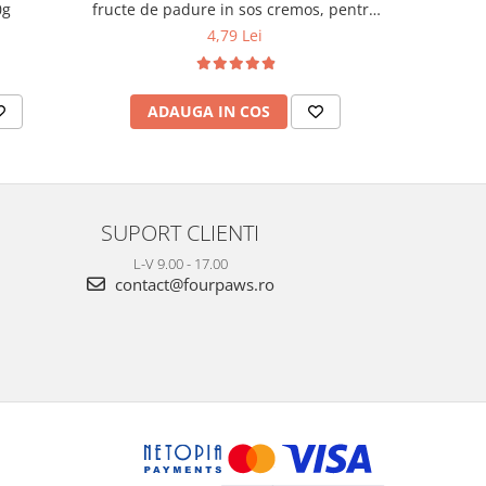
0g
fructe de padure in sos cremos, pentru
caini, 80g
4,79 Lei
ADAUGA IN COS
AD
SUPORT CLIENTI
L-V 9.00 - 17.00
contact@fourpaws.ro