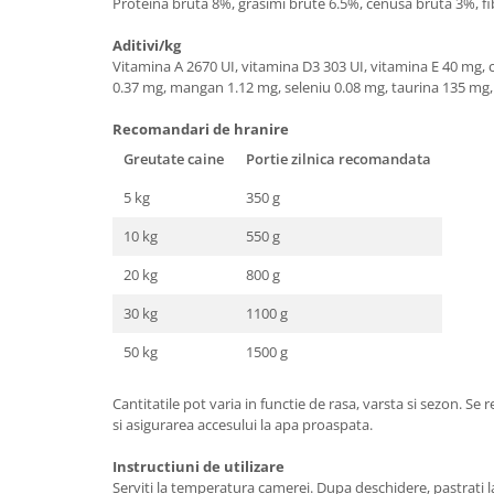
Proteina bruta 8%, grasimi brute 6.5%, cenusa bruta 3%, f
Aditivi/kg
Vitamina A 2670 UI, vitamina D3 303 UI, vitamina E 40 mg, c
0.37 mg, mangan 1.12 mg, seleniu 0.08 mg, taurina 135 mg
Recomandari de hranire
Greutate caine
Portie zilnica recomandata
5 kg
350 g
10 kg
550 g
20 kg
800 g
30 kg
1100 g
50 kg
1500 g
Cantitatile pot varia in functie de rasa, varsta si sezon. S
si asigurarea accesului la apa proaspata.
Instructiuni de utilizare
Serviti la temperatura camerei. Dupa deschidere, pastrati la 