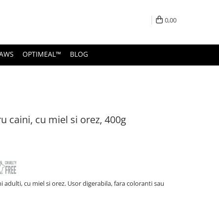
0,00
PAWS
OPTIMEAL™
BLOG
 caini, cu miel si orez, 400g
ulti, cu miel si orez. Usor digerabila, fara coloranti sau