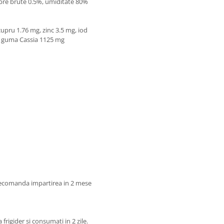
ibre brute 0.5%, umiditate 80%
upru 1.76 mg, zinc 3.5 mg, iod
, guma Cassia 1125 mg
e recomanda impartirea in 2 mese
frigider si consumati in 2 zile.