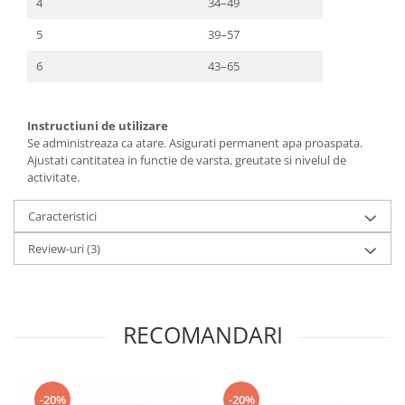
4
34–49
5
39–57
6
43–65
Instructiuni de utilizare
Se administreaza ca atare. Asigurati permanent apa proaspata.
Ajustati cantitatea in functie de varsta, greutate si nivelul de
activitate.
Caracteristici
Review-uri
(3)
RECOMANDARI
-20%
-20%