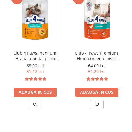
Club 4 Paws Premium,
Club 4 Paws Premium,
Hrana umeda, pisici
Hrana umeda, pisici
sterilizate, curcan in sos,
sterilizate, 24x80g
63,90 Lei
64,00 Lei
24x85g
51,12 Lei
51,20 Lei
ADAUGA IN COS
ADAUGA IN COS