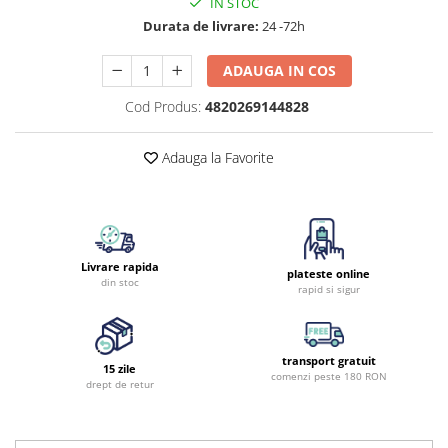
IN STOC
Durata de livrare:
24 -72h
ADAUGA IN COS
Cod Produs:
4820269144828
Adauga la Favorite
Livrare rapida
plateste online
din stoc
rapid si sigur
transport gratuit
15 zile
comenzi peste 180 RON
drept de retur