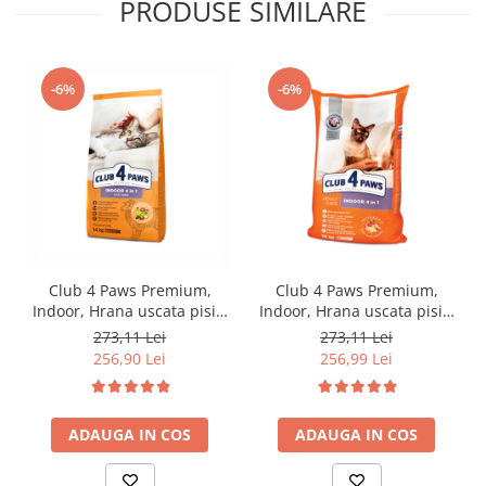
PRODUSE SIMILARE
-6%
-6%
Club 4 Paws Premium,
Club 4 Paws Premium,
Indoor, Hrana uscata pisici
Indoor, Hrana uscata pisici
adulte, cu miel, 14kg
adulte, 14kg
273,11 Lei
273,11 Lei
256,90 Lei
256,99 Lei
ADAUGA IN COS
ADAUGA IN COS