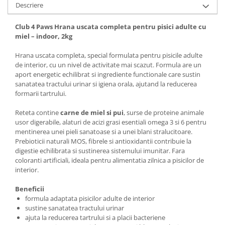
Descriere
Club 4 Paws Hrana uscata completa pentru pisici adulte cu
miel – indoor, 2kg
Hrana uscata completa, special formulata pentru pisicile adulte
de interior, cu un nivel de activitate mai scazut. Formula are un
aport energetic echilibrat si ingrediente functionale care sustin
sanatatea tractului urinar si igiena orala, ajutand la reducerea
formarii tartrului.
Reteta contine
carne de miel si pui
, surse de proteine animale
usor digerabile, alaturi de acizi grasi esentiali omega 3 si 6 pentru
mentinerea unei pieli sanatoase si a unei blani stralucitoare.
Prebioticii naturali MOS, fibrele si antioxidantii contribuie la
digestie echilibrata si sustinerea sistemului imunitar. Fara
coloranti artificiali, ideala pentru alimentatia zilnica a pisicilor de
interior.
Beneficii
formula adaptata pisicilor adulte de interior
sustine sanatatea tractului urinar
ajuta la reducerea tartrului si a placii bacteriene