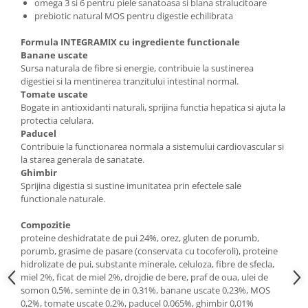
omega 3 si 6 pentru piele sanatoasa si blana stralucitoare
prebiotic natural MOS pentru digestie echilibrata
Formula INTEGRAMIX cu ingrediente functionale
Banane uscate
Sursa naturala de fibre si energie, contribuie la sustinerea
digestiei si la mentinerea tranzitului intestinal normal.
Tomate uscate
Bogate in antioxidanti naturali, sprijina functia hepatica si ajuta la
protectia celulara.
Paducel
Contribuie la functionarea normala a sistemului cardiovascular si
la starea generala de sanatate.
Ghimbir
Sprijina digestia si sustine imunitatea prin efectele sale
functionale naturale.
Compozitie
proteine deshidratate de pui 24%, orez, gluten de porumb,
porumb, grasime de pasare (conservata cu tocoferoli), proteine
hidrolizate de pui, substante minerale, celuloza, fibre de sfecla,
miel 2%, ficat de miel 2%, drojdie de bere, praf de oua, ulei de
somon 0,5%, seminte de in 0,31%, banane uscate 0,23%, MOS
0,2%, tomate uscate 0,2%, paducel 0,065%, ghimbir 0,01%